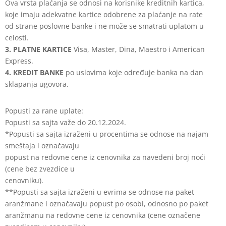
Ova vrsta plaćanja se odnosi na korisnike kreditnih kartica,
koje imaju adekvatne kartice odobrene za plaćanje na rate
od strane poslovne banke i ne može se smatrati uplatom u
celosti.
3. PLATNE KARTICE
Visa, Master, Dina, Maestro i American
Express.
4. KREDIT BANKE
po uslovima koje određuje banka na dan
sklapanja ugovora.
Popusti za rane uplate:
Popusti sa sajta važe do 20.12.2024.
*Popusti sa sajta izraženi u procentima se odnose na najam
smeštaja i označavaju
popust na redovne cene iz cenovnika za navedeni broj noći
(cene bez zvezdice u
cenovniku).
**Popusti sa sajta izraženi u evrima se odnose na paket
aranžmane i označavaju
popust po osobi, odnosno po paket
aranžmanu na redovne cene iz cenovnika (cene
označene