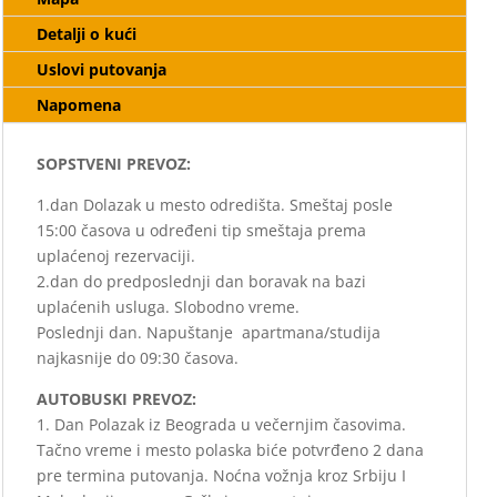
Detalji o kući
Uslovi putovanja
Napomena
SOPSTVENI PREVOZ:
1.dan Dolazak u mesto odredišta. Smeštaj posle
15:00 časova u određeni tip smeštaja prema
uplaćenoj rezervaciji.
2.dan do predposlednji dan boravak na bazi
uplaćenih usluga. Slobodno vreme.
Poslednji dan. Napuštanje apartmana/studija
najkasnije do 09:30 časova.
AUTOBUSKI PREVOZ:
1. Dan Polazak iz Beograda u večernjim časovima.
Tačno vreme i mesto polaska biće potvrđeno 2 dana
pre termina putovanja. Noćna vožnja kroz Srbiju I