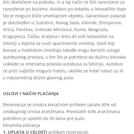
biti obeležene na
polasku, in a taj način će biti razvrstane za
razvoženje po kućama. Autobus po dolasku
u letovalište staje
što je moguće bliže smeštajnom objektu. Garantovan polazak
je
obezbeđen iz Subotice, Novog Sada, Kikinde, Zrenjanina,
Vršca, Pančeva, Sremske
Mitrovice, Rume, Beograda,
Kragujevca, Čačka, Kraljeva i Niša do svih letovališta na
Sitoniji u kojima se nudi apartmanski smeštaj. Gosti koji
borave u hotelskom smeštaju
takođe mogu koristiti usluge
autobuskog prevoza, s tim što je potrebno da dužinu
boravka
usklade sa smenama polaska autobusa za Sitoniju. Autobus
će prići najbliže
moguće hotelu, ukoliko se hotel nalazi uz ili
u neposrednoj blizini glavnog puta.
USLOVI I NAČIN PLAĆANJA
Rezervacija se smatra konačnom prilikom uplate 40% od
celokupnog iznosa aranžmana. Preostalih 60% aranžmana
potrebno je uplatiti do 30 dana pre puta.
Dinamika plaćanja
1. UPLATA U CELOSTI
prilikom rezervacije.