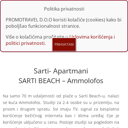
Politika privatnosti
PROMOTRAVEL D.O.O koristi kolačiće (cookies) kako bi
poboljšao funkcionalnost stranice.
Više o kolačićima pročitajte u
Uslovima korišćenja i
politici privatnosti.
Sarti- Apartmani
SARTI BEACH – Ammolofos
Na samo 70 m udaljenosti od plaže u Sarti Beach-u, nalazi
se kuća Ammolofos. Studiji za 2-4 osobe su u prizemlju, na
prvom i drugom spratu. Svi imaju TV, signal za besplatno
korišćenje bežičnog interneta kao i klima uređaj čije je
korišćenje uključeno u cenu. Postoje studiji sa pogledom na