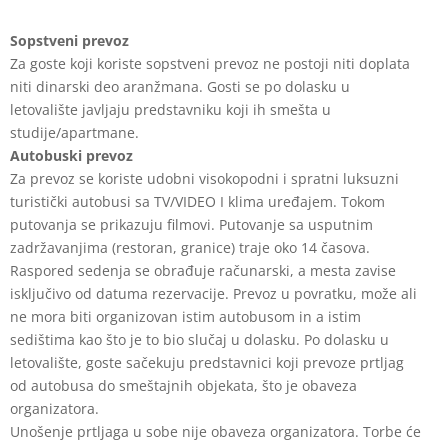
Sopstveni prevoz
Za goste koji koriste sopstveni prevoz ne postoji niti doplata
niti dinarski deo
aranžmana. Gosti se po dolasku u
letovalište javljaju predstavniku koji ih smešta u
studije/apartmane.
Autobuski prevoz
Za prevoz se koriste udobni visokopodni i spratni luksuzni
turistički autobusi sa
TV/VIDEO I klima uređajem. Tokom
putovanja se prikazuju filmovi. Putovanje sa
usputnim
zadržavanjima (restoran, granice) traje oko 14 časova.
Raspored sedenja se
obrađuje računarski, a mesta zavise
isključivo od datuma rezervacije. Prevoz u
povratku, može ali
ne mora biti organizovan istim autobusom in a istim
sedištima kao
što je to bio slučaj u dolasku. Po dolasku u
letovalište, goste sačekuju predstavnici koji
prevoze prtljag
od autobusa do smeštajnih objekata, što je obaveza
organizatora.
Unošenje prtljaga u sobe nije obaveza organizatora. Torbe će