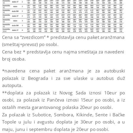
Cena sa “zvezdicom” * predstavlja cenu paket aranžmana
(smeštaj+prevoz) po osobi.
Cena bez * predstavlja cenu najma smeštaja za navedeni
broj osoba.
*navedena cena paket aranžmana je za autobuski
polazak iz Beograda i za sve ulaske u autobus duž
autoputa.
**doplata za polazak iz Novog Sada iznosi 10eur po
osobi, za polazak iz Pančeva iznosi 15eur po osobi, a iz
ostalih mesta garantovanog polaska 20eur po osobi.
Za polazak iz Subotice, Sombora, Kikinde, Sente i Bačke
Topole u julu i avgustu doplata je 30eur po osobi, a u
maju, junu i septembru doplata je 20eur po osobi.