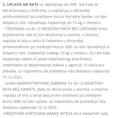
2. UPLATA NA RATE
uz akontaciju od 30%. Sve rate se
obračunavaju u EUR-ima, a naplaćuju u dinarskoj
protivvrednosti po srednjem kursu Narodne banke, na dan
dospeća rate i dospevaju najkasnije do 15-og u mesecu.
– ČEKOVIMA na do 12 MESEČNIH RATA BEZ UVEĆANJA Iznos
pojedinačne rate bi bio obračunat u eurima, a stvarna
naplata bi bila u kešu ili čekovima u dinarskoj
protivvrednosti po srednjem kursu NBS na dan donošenja ili
dospeća rate, najkasnije svakog 15-og u mesecu. Za rate koje
dospevaju tokom ili posle iskorišćenog aranžmana,
neophodno je deponovanje čekova u agenciji 15 dana pre
polaska, uz napomenu da poslednja rata dospeva najkasnije
15.12.2025.
– preko ADMINISTRATIVNE ZABRANE na do 12 MESEČNIH
RATA BEZ KAMATE. Rata se obračunava u eurima, a stvarna
naplata se vrši u dinarskoj protiv vrednosti po srednjem
kursu NBS na dan uplate, uz napomenu da poslednja rata
dospeva najkasnije 15.12.2025.
-KREDITNIM KARTICAMA BANKE INTESA do 6 mesečnih rata.