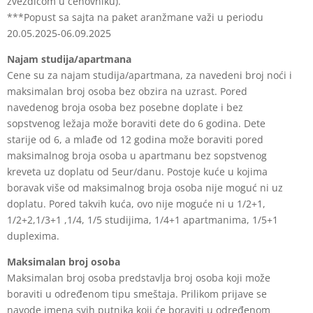
zvezdicom u cenovniku).
***Popust sa sajta na paket aranžmane važi u periodu
20.05.2025-06.09.2025
Najam studija/apartmana
Cene su za najam studija/apartmana, za navedeni broj noći i
maksimalan broj osoba
bez obzira na uzrast. Pored
navedenog broja osoba bez posebne doplate i bez
sopstvenog ležaja može boraviti dete do 6 godina. Dete
starije od 6, a mlađe od 12
godina može boraviti pored
maksimalnog broja osoba u apartmanu bez sopstvenog
kreveta uz doplatu od 5eur/danu. Postoje kuće u kojima
boravak više od maksimalnog
broja osoba nije moguć ni uz
doplatu. Pored takvih kuća, ovo nije moguće ni u 1/2+1,
1/2+2,1/3+1 ,1/4, 1/5 studijima, 1/4+1 apartmanima, 1/5+1
duplexima.
Maksimalan broj osoba
Maksimalan broj osoba predstavlja broj osoba koji može
boraviti u određenom tipu
smeštaja. Prilikom prijave se
navode imena svih putnika koji će boraviti u određenom