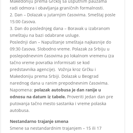
Makedoniju prema Grčkoj sa usputnim pauzama
radi odmora i obavljanja graničnih formalnosti.
2. Dan – Dolazak u jutarnjim časovima. Smeštaj posle
15:00 časova.
3. Dan do poslednjeg dana – Boravak u izabranom
smeštaju na bazi odabrane usluge.
Poslednji dan – Napuštanje smeštaja najkasnije do
09:30 časova. Slobodno vreme. Polazak za Srbiju u
poslepodnevnim časovima po lokalnom vremenu (za
tačno vreme povratka informisati se kod
predstavnika agencije). Vožnja kroz Grčku i
Makedoniju prema Srbiji. Dolazak u Beograd
narednog dana u ranim prepodnevnim časovima.
Napomena:
polazak autobusa je dan ranije u
odnosu na datum iz tabele.
Proveriti jedan dan pre
putovanja tačno mesto sastanka i vreme polaska
autobusa.
Nestandarno trajanje smena
Smene sa nestandardnim trajanjem – 15 ili 17