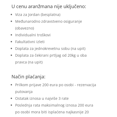
U cenu aranžmana nije uključeno:
Viza za Jordan (besplatna)
Međunarodno zdravstveno osiguranje
(obavezno)
Individualni troškovi
Fakultativni izleti
Doplata za jednokrevetnu sobu (na upit)
Doplata za čekirani prtljag od 20kg u oba
pravca (na upit)
Način plaćanja:
Prilkom prijave 200 eura po osobi - rezervacija
putovanja
Ostatak iznosa u najviše 3 rate
Poslednja rata maksimalnog iznosa 200 eura
po osobi mora biti isplaćena najkasnije 20