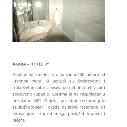
AKABA – HOTEL 3*
Hotel je odlično lociran, na samo 200 metara od
Crvenog mora. U ponudi su dvokrevetne i
trokrevetne sobe, a svaka od njih ima televizor i
sopstveno kupatilo. Gostima je na raspolaganju
besplatan WlFi. Objekat poseduje restoran gde
se služi doručak. Takođe, na krovu restorana je i
terasa gde se gosti mogu poslužiti hranom i
pićem.