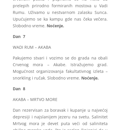
prelepih prirodno formiranih mostova u Vadi
Rumu. Uživamo u nestvarnom zalasku Sunca.
Upućujemo se ka kampu gde nas čeka večera.
Slobodno vreme.
Noćenje.
Dan 7
WADI RUM – AKABA
Pakujemo stvari i vozimo se do grada na obali
Crvenog mora – Akabe. Istražujemo grad.
Mogućnost organizovanja fakultativnog izleta –
snorkling i ručak. Slobodno vreme.
Noćenje.
Dan 8
AKABA – MRTVO MORE
Dan rezervisan za boravak i kupanje u najvećoj
depresiji i najslanijem jezeru na svetu. Salinitet
Mrtvog mora je devet puta veći od saliniteta