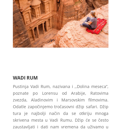
WADI RUM
Pustinja Vadi Rum, nazivana i ,,Dolina meseca’’,
poznate po Lorensu od Arabije, Ratovima
zvezda, Aladinovim i Marsovskim filmovima.
Odatle započinjemo tročasovni džip safari. Džip
tura je najbolji način da se otkriju mnoga
skrivena mesta u Vadi Rumu. Džip će se često
zaustavljati i dati nam vremena da uživamo u