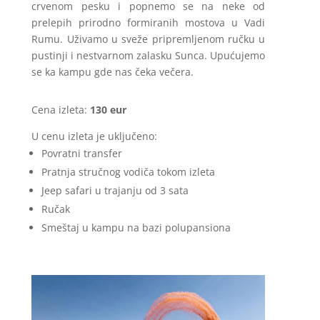
crvenom pesku i popnemo se na neke od
prelepih prirodno formiranih mostova u Vadi
Rumu. Uživamo u sveže pripremljenom ručku u
pustinji i nestvarnom zalasku Sunca. Upućujemo
se ka kampu gde nas čeka večera.
Cena izleta:
130 eur
U cenu izleta je uključeno:
Povratni transfer
Pratnja stručnog vodiča tokom izleta
Jeep safari u trajanju od 3 sata
Ručak
Smeštaj u kampu na bazi polupansiona