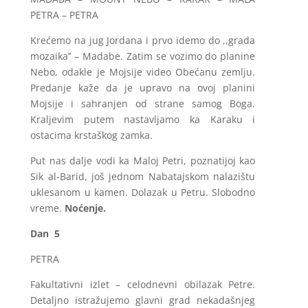
PETRA – PETRA
Krećemo na jug Jordana i prvo idemo do ,,grada
mozaika’’ – Madabe. Zatim se vozimo do planine
Nebo, odakle je Mojsije video Obećanu zemlju.
Predanje kaže da je upravo na ovoj planini
Mojsije i sahranjen od strane samog Boga.
Kraljevim putem nastavljamo ka Karaku i
ostacima krstaškog zamka.
Put nas dalje vodi ka Maloj Petri, poznatijoj kao
Sik al-Barid, još jednom Nabatajskom nalazištu
uklesanom u kamen. Dolazak u Petru. Slobodno
vreme.
Noćenje.
Dan 5
PETRA
Fakultativni izlet – celodnevni obilazak Petre.
Detaljno istražujemo glavni grad nekadašnjeg