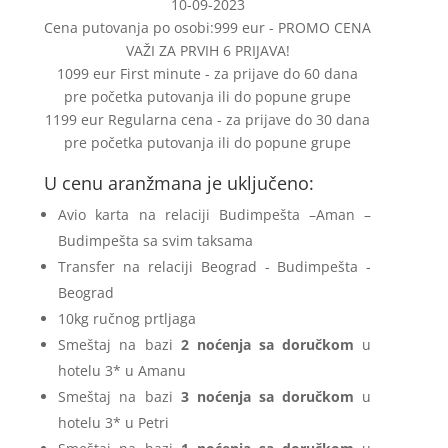
10-09-2023
Cena putovanja po osobi:
999 eur - PROMO CENA
VAŽI ZA PRVIH 6 PRIJAVA!
1099 eur First minute - za prijave do 60 dana
pre početka putovanja ili do popune grupe
1199 eur Regularna cena - za prijave do 30 dana
pre početka putovanja ili do popune grupe
U cenu aranžmana je uključeno:
Avio karta na relaciji Budimpešta –Aman –
Budimpešta sa svim taksama
Transfer na relaciji Beograd - Budimpešta -
Beograd
10kg ručnog prtljaga
Smeštaj na bazi
2 noćenja
sa doručkom
u
hotelu 3* u Amanu
Smeštaj na bazi
3 noćenja
sa doručkom
u
hotelu 3* u Petri