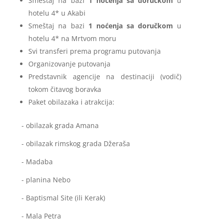
Smeštaj na bazi
1 noćenja
sa doručkom
u
hotelu 4* u Akabi
Smeštaj na bazi
1 noćenja
sa doručkom
u
hotelu 4* na Mrtvom moru
Svi transferi prema programu putovanja
Organizovanje putovanja
Predstavnik agencije na destinaciji (vodič)
tokom čitavog boravka
Paket obilazaka i atrakcija:
- obilazak grada Amana
- obilazak rimskog grada Džeraša
- Madaba
- planina Nebo
- Baptismal Site (ili Kerak)
- Mala Petra