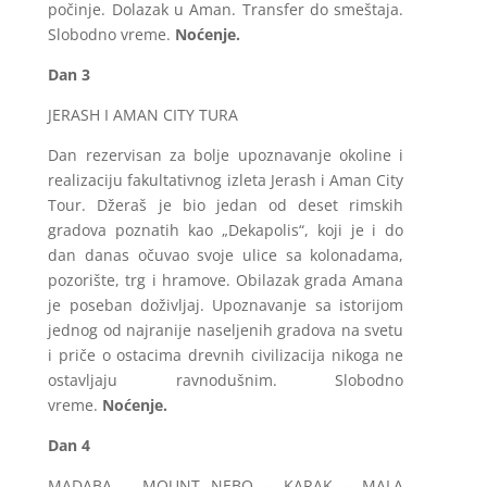
počinje. Dolazak u Aman. Transfer do smeštaja.
Slobodno vreme.
Noćenje.
Dan 3
JERASH I AMAN CITY TURA
Dan rezervisan za bolje upoznavanje okoline i
realizaciju fakultativnog izleta Jerash i Aman City
Tour. Džeraš je bio jedan od deset rimskih
gradova poznatih kao „Dekapolis“, koji je i do
dan danas očuvao svoje ulice sa kolonadama,
pozorište, trg i hramove. Obilazak grada Amana
je poseban doživljaj. Upoznavanje sa istorijom
jednog od najranije naseljenih gradova na svetu
i priče o ostacima drevnih civilizacija nikoga ne
ostavljaju ravnodušnim. Slobodno
vreme.
Noćenje.
Dan 4
MADABA – MOUNT NEBO – KARAK – MALA