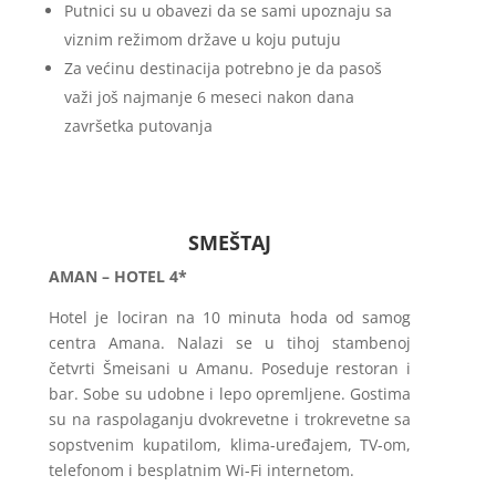
Putnici su u obavezi da se sami upoznaju sa
viznim režimom države u koju putuju
Za većinu destinacija potrebno je da pasoš
važi još najmanje 6 meseci nakon dana
završetka putovanja
SMEŠTAJ
AMAN – HOTEL 4*
Hotel je lociran na 10 minuta hoda od samog
centra Amana. Nalazi se u tihoj stambenoj
četvrti Šmeisani u Amanu. Poseduje restoran i
bar. Sobe su udobne i lepo opremljene. Gostima
su na raspolaganju dvokrevetne i trokrevetne sa
sopstvenim kupatilom, klima-uređajem, TV-om,
telefonom i besplatnim Wi-Fi internetom.