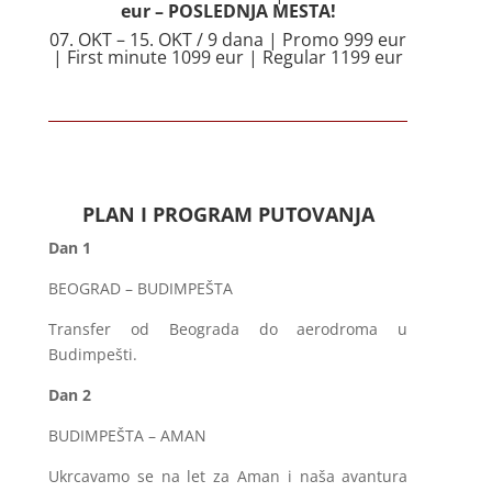
eur – POSLEDNJA MESTA!
07. OKT – 15. OKT / 9 dana | Promo 999 eur
| First minute 1099 eur | Regular 1199 eur
PLAN I PROGRAM PUTOVANJA
Dan 1
BEOGRAD – BUDIMPEŠTA
Transfer od Beograda do aerodroma u
Budimpešti.
Dan 2
BUDIMPEŠTA – AMAN
Ukrcavamo se na let za Aman i naša avantura