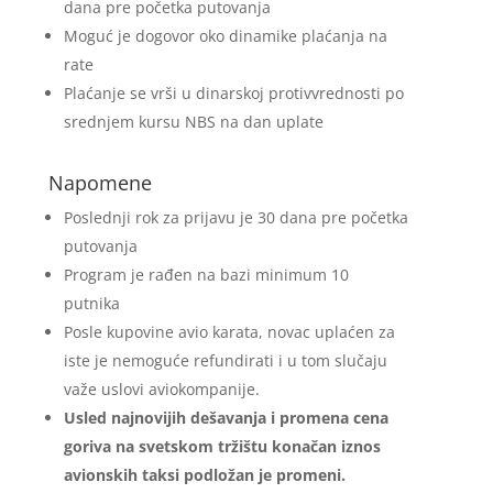
dana pre početka putovanja
Moguć je dogovor oko dinamike plaćanja na
rate
Plaćanje se vrši u dinarskoj protivvrednosti po
srednjem kursu NBS na dan uplate
Napomene
Poslednji rok za prijavu je 30 dana pre početka
putovanja
Program je rađen na bazi minimum 10
putnika
Posle kupovine avio karata, novac uplaćen za
iste je nemoguće refundirati i u tom slučaju
važe uslovi aviokompanije.
Usled najnovijih dešavanja i promena cena
goriva na svetskom tržištu konačan iznos
avionskih taksi podložan je promeni.