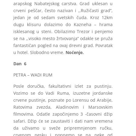
arapskog Nabatejskog carstva. Grad uklesan u
crveni peščar, često nazivan i ,,Ružičasti grad’’,
jedan je od sedam svetskih čuda. Kroz 12km
dugu klisuru dolazimo do Kazneha – hrama
isklesanog u steni. Obilazimo Trezor i penjemo
se na ,,visoko mesto žrtvovanja’’ odakle se pruža
fantastičan pogled na ovaj drevni grad. Povratak
u hotel. Slobodno vreme.
Noćenje.
Dan 6
PETRA – WADI RUM
Posle doručka, fakultativni izlet za pustinju.
Vozimo se do Vadi Ruma, izuzetne jordanske
crvene pustinje, poznate po Lorensu od Arabije,
Ratovima zvezda, Aladinovim i Marsovskim
filmovima. Odatle započinjemo 3 -časovni džip
safari. Džip će se zaustaviti i dati nam vremena
da uživamo u sveže pripremnjenom ručku,
crvenom pesku i popnemo se na neke od