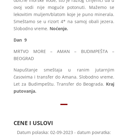
obične morske vode, što je razlog činjenici da u
ovoj vodi nije moguće potonuti. Mažemo se
lekovitim muljem/blatom koje je puno minerala.
Smeštamo se u rizort 4* na samoj obali jezera.
Slobodno vreme.
Noćenje.
Dan 9
MRTVO MORE – AMAN – BUDIMPEŠTA –
BEOGRAD
Napuštanje smeštaja u ranim jutarnjim
časovima i transfer do Amana. Slobodno vreme.
Let za Budimpeštu. Transfer do Beograda.
Kraj
putovanja.
CENE I USLOVI
Datum polaska: 02-09-2023 - datum povratka: