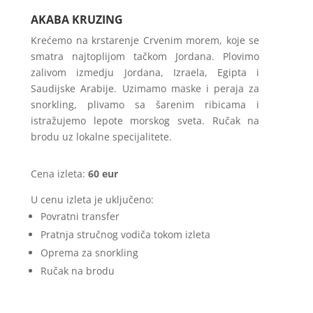
AKABA KRUZING
Krećemo na krstarenje Crvenim morem, koje se
smatra najtoplijom tačkom Jordana. Plovimo
zalivom izmedju Jordana, Izraela, Egipta i
Saudijske Arabije. Uzimamo maske i peraja za
snorkling, plivamo sa šarenim ribicama i
istražujemo lepote morskog sveta. Ručak na
brodu uz lokalne specijalitete.
Cena izleta:
60 eur
U cenu izleta je uključeno:
Povratni transfer
Pratnja stručnog vodiča tokom izleta
Oprema za snorkling
Ručak na brodu