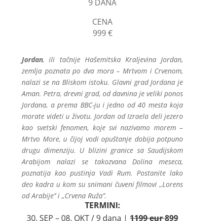
9 DANA
CENA
999 €
Jordan
, ili tačnije Hašemitska Kraljevina Jordan,
zemlja poznata po dva mora – Mrtvom i Crvenom,
nalazi se na Bliskom istoku. Glavni grad Jordana je
Aman.
Petra, drevni grad, od davnina je veliki ponos
Jordana, a prema BBC-ju i jedno od 40 mesta koja
morate videti u životu. Jordan od Izraela deli jezero
kao svetski fenomen, koje svi nazivamo morem –
Mrtvo More, u čijoj vodi opuštanje dobija potpuno
drugu dimenziju. U blizini granice sa Saudijskom
Arabijom nalazi se takozvana Dolina meseca,
poznatija kao pustinja Vadi Rum. Postanite lako
deo kadra u kom su snimani čuveni filmovi ,,Lorens
od Arabije’’ i ,,Crvena Ruža’’.
TERMINI:
30. SEP – 08. OKT / 9 dana |
1199 eur
899