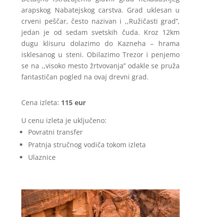
arapskog Nabatejskog carstva. Grad uklesan u
crveni peščar, često nazivan i ,,Ružičasti grad’’,
jedan je od sedam svetskih čuda. Kroz 12km
dugu klisuru dolazimo do Kazneha – hrama
isklesanog u steni. Obilazimo Trezor i penjemo
se na ,,visoko mesto žrtvovanja’’ odakle se pruža
fantastičan pogled na ovaj drevni grad.
Cena izleta:
115 eur
U cenu izleta je uključeno:
Povratni transfer
Pratnja stručnog vodiča tokom izleta
Ulaznice