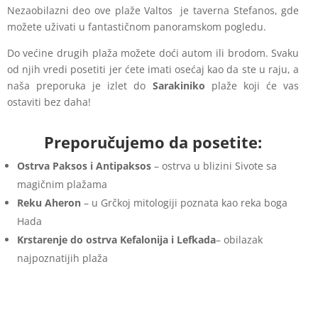
Nezaobilazni deo ove plaže Valtos je taverna Stefanos, gde
možete uživati u fantastičnom panoramskom pogledu.
Do većine drugih plaža možete doći autom ili brodom. Svaku
od njih vredi posetiti jer ćete imati osećaj kao da ste u raju, a
naša preporuka je izlet do
Sarakiniko
plaže koji će vas
ostaviti bez daha!
Preporučujemo da posetite:
Ostrva Paksos i Antipaksos
– ostrva u blizini Sivote sa
magičnim plažama
Reku Aheron
– u Grčkoj mitologiji poznata kao reka boga
Hada
Krstarenje do ostrva Kefalonija i
Lefkada
– obilazak
najpoznatijih plaža