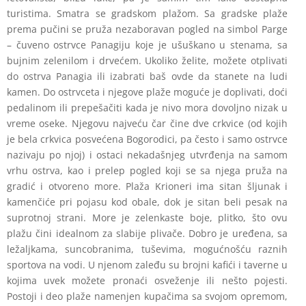
turistima. Smatra se gradskom plažom. Sa gradske plaže
prema pučini se pruža nezaboravan pogled na simbol Parge
– čuveno ostrvce Panagiju koje je ušuškano u stenama, sa
bujnim zelenilom i drvećem. Ukoliko želite, možete otplivati
do ostrva Panagia ili izabrati baš ovde da stanete na ludi
kamen. Do ostrvceta i njegove plaže moguće je doplivati, doći
pedalinom ili prepešačiti kada je nivo mora dovoljno nizak u
vreme oseke. Njegovu najveću čar čine dve crkvice (od kojih
je bela crkvica posvećena Bogorodici, pa često i samo ostrvce
nazivaju po njoj) i ostaci nekadašnjeg utvrđenja na samom
vrhu ostrva, kao i prelep pogled koji se sa njega pruža na
gradić i otvoreno more. Plaža Krioneri ima sitan šljunak i
kamenčiće pri pojasu kod obale, dok je sitan beli pesak na
suprotnoj strani. More je zelenkaste boje, plitko, što ovu
plažu čini idealnom za slabije plivače. Dobro je uređena, sa
ležaljkama, suncobranima, tuševima, mogućnošću raznih
sportova na vodi. U njenom zaleđu su brojni kafići i taverne u
kojima uvek možete pronaći osveženje ili nešto pojesti.
Postoji i deo plaže namenjen kupačima sa svojom opremom,