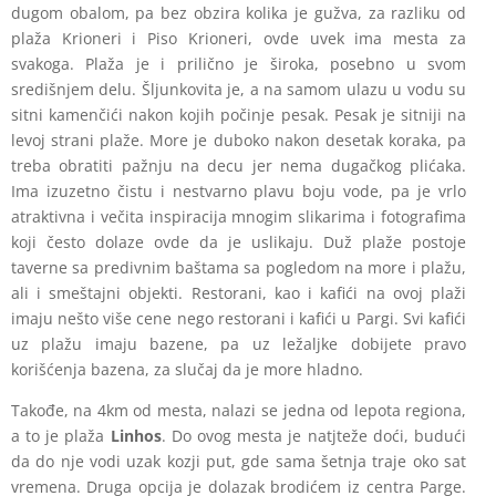
dugom obalom, pa bez obzira kolika je gužva, za razliku od
plaža Krioneri i Piso Krioneri, ovde uvek ima mesta za
svakoga. Plaža je i prilično je široka, posebno u svom
središnjem delu. Šljunkovita je, a na samom ulazu u vodu su
sitni kamenčići nakon kojih počinje pesak. Pesak je sitniji na
levoj strani plaže. More je duboko nakon desetak koraka, pa
treba obratiti pažnju na decu jer nema dugačkog plićaka.
Ima izuzetno čistu i nestvarno plavu boju vode, pa je vrlo
atraktivna i večita inspiracija mnogim slikarima i fotografima
koji često dolaze ovde da je uslikaju. Duž plaže postoje
taverne sa predivnim baštama sa pogledom na more i plažu,
ali i smeštajni objekti. Restorani, kao i kafići na ovoj plaži
imaju nešto više cene nego restorani i kafići u Pargi. Svi kafići
uz plažu imaju bazene, pa uz ležaljke dobijete pravo
korišćenja bazena, za slučaj da je more hladno.
Takođe, na 4km od mesta, nalazi se jedna od lepota regiona,
a to je plaža
Linhos
. Do ovog mesta je natjteže doći, budući
da do nje vodi uzak kozji put, gde sama šetnja traje oko sat
vremena. Druga opcija je dolazak brodićem iz centra Parge.