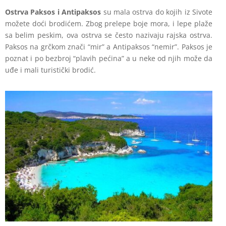
Ostrva Paksos i Antipaksos
su mala ostrva do kojih iz Sivote
možete doći brodićem. Zbog prelepe boje mora, i lepe plaže
sa belim peskim, ova ostrva se često nazivaju rajska ostrva.
Paksos na grčkom znači “mir” a Antipaksos “nemir”. Paksos je
poznat i po bezbroj “plavih pećina” a u neke od njih može da
uđe i mali turistički brodić.