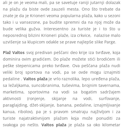
ali je on je veoma mali, pa se savetuje raniji jutarnji dolazak
na plažu da biste ovde zauzeli mesta. Ono što trebate da
znate je da je Krioneri veoma popularna plaža, kako u sezoni
tako i u vansezone, pa budite spremni da na njoj može da
bude velika gužva. Interesentno za turiste je i to što u
neposrednoj blizini Krioneri plaže, iza crkvice, nalazise malo
uzvišenje sa klupicom odakle se prave najlepše slike Parge.
Plaž Valtos
svoj predivan peščani deo krije iza tvrđave, koja
dominira ovim gradićem. Do plaže možete stići brodićem ili
peške stepenicama preko tvrđave. Ova peščana plaža nudi
veliki broj sportova na vodi, pa se ovde mogu iznajmiti
pedaline .
Valtos plaža
je vrlo raznolika, lepo uređena plaža,
sa ležaljkama, suncobranima, tuševima, brojnim tavernama,
marketima, sportovima na vodi sa bogatim sadržajem
aktivnosti (ronjenje, skijanje na vodi, surfovanje,
paraglajding, džet-skijanje, banana, pedaline, iznajmljivanje
kanua, ribolov), pa je s pravom smatraju najživljom i za
turiste najatraktivnijom plažom koja može ponuditi za
svakoga po nešto.
Valtos plaža
je plaža sa oko kilometar