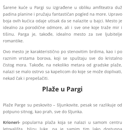
Šarene kuće u Pargi su izgrađene u obliku amfiteatra duž
padina planine i pružaju fantastičan pogled na more. Upravo
boja ovih kućica odaje utisak da se nalazite u bajci. Mesto je
idealno za porodične odmore, ali i sve one koje traže mir i
tišinu. Parga je, takođe, idealno mesto za sve ljubitelje
romantike.
Ovo mesto je karakteristično po stenovitim brdima, kao i po
raznim vrstama borova, koji se spuštaju sve do kristalno
čistog mora. Takođe, na nekoliko metara od gradske plaže,
nalazi se malo ostrvo sa kapelicom do koje se može doplivati,
nekad čak i prepešačiti.
Plaže u Pargi
Plaže Parge su peskovito – šljunkovite, pesak se razlikuje od
potpuno sitnog, kao prah, sve do šljunka.
Krioneri-
popularna plaža koja se nalazi u samom centru
letovališta, blizu luke, pa je samim tim lako dostupna