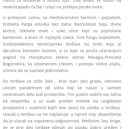
mesto za letovanje u oblasti Epir. Ova oblast se nalazi na
severozapadu Grčke I izlazi na prelepo Jonsko more.
U prelepom zalivu, sa mediteranskim šarmom i pejzažom,
brdovita Parga ostavlja bez daha. Raznolikost boja, divne
kućice, slikovite male i uske ulice koje su popločane
kamenom, a krasi ih najlepše cveće, čine Pargu bajkovitom.
Srednjovekovna Venecijanska tvrđava na brdu koja je
okružena borovom šumom, a sa koje se pruža očaravajući
pogled na minijaturno zeleno ostrvo Panagia-Presveta
Bogorodica, sa istoimenom crkvom, i prelepu Valtos plažu,
učiniće da se osećate jedinstveno.
Do tvrđave se stiže lako , kroz stari deo grada, odnosno
ulicom paralelnom od sidra koji se nalazi u samom
centralnom delu kod pristaništa. Tim putem vodiće vas tačno
64 stepenika, a uz svaki predah možete da razgledate
prodavnice i suvenire kojih ima skoro do ulaska u tvrđavu.
Ulazak u tvrđavu se ne naplaćuje, a ispred stoji obaveštenje
da je ulazak na sopstvenu odgovornost. Međutim, bez brige,
jer je prvi deo tvrđave odmah po ulasku dobro uređen i