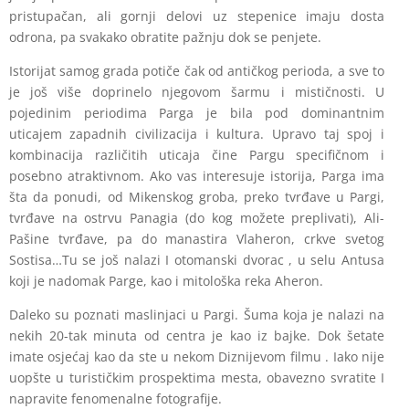
pristupačan, ali gornji delovi uz stepenice imaju dosta
odrona, pa svakako obratite pažnju dok se penjete.
Istorijat samog grada potiče čak od antičkog perioda, a sve to
je još više doprinelo njegovom šarmu i mističnosti. U
pojedinim periodima Parga je bila pod dominantnim
uticajem zapadnih civilizacija i kultura. Upravo taj spoj i
kombinacija različitih uticaja čine Pargu specifičnom i
posebno atraktivnom. Ako vas interesuje istorija, Parga ima
šta da ponudi, od Mikenskog groba, preko tvrđave u Pargi,
tvrđave na ostrvu Panagia (do kog možete preplivati), Ali-
Pašine tvrđave, pa do manastira Vlaheron, crkve svetog
Sostisa…Tu se još nalazi I otomanski dvorac , u selu Antusa
koji je nadomak Parge, kao i mitološka reka Aheron.
Daleko su poznati maslinjaci u Pargi. Šuma koja je nalazi na
nekih 20-tak minuta od centra je kao iz bajke. Dok šetate
imate osjećaj kao da ste u nekom Diznijevom filmu . Iako nije
uopšte u turističkim prospektima mesta, obavezno svratite I
napravite fenomenalne fotografije.