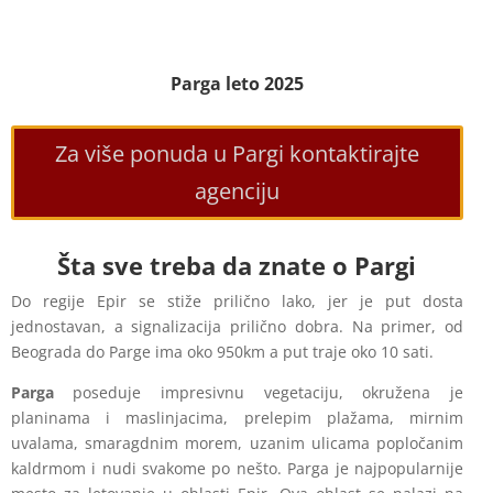
Parga leto 2025
Za više ponuda u Pargi kontaktirajte
agenciju
Šta sve treba da znate o Pargi
Do regije Epir se stiže prilično lako, jer je put dosta
jednostavan, a signalizacija prilično dobra. Na primer, od
Beograda do Parge ima oko 950km a put traje oko 10 sati.
Parga
poseduje impresivnu vegetaciju, okružena je
planinama i maslinjacima, prelepim plažama, mirnim
uvalama, smaragdnim morem, uzanim ulicama popločanim
kaldrmom i nudi svakome po nešto. Parga je najpopularnije