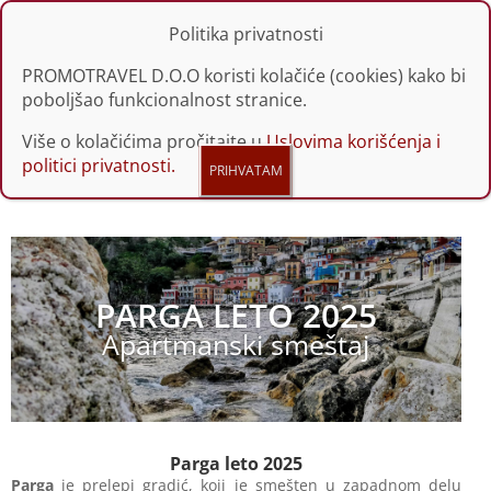
Politika privatnosti
PROMOTRAVEL D.O.O koristi kolačiće (cookies) kako bi
poboljšao funkcionalnost stranice.
Više o kolačićima pročitajte u
Uslovima korišćenja i
politici privatnosti.
PARGA LETO 2025
Apartmanski smeštaj
Parga leto 2025
Parga
je prelepi gradić, koji je smešten u zapadnom delu