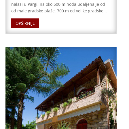
nalazi u Pargi, na oko 500 m hoda udaljena je od
od male gradske plaže, 700 m od velike gradske...
OPŠIRNIJE