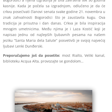
Bogorodici a njena izgradnja je bila završena tek 50 godina
kasnije. Kada je počela sa izgradnjom, odlučeno je da će
crkvu posećivati članovi senata svake godine 21. novembra u
znak zahvalnosti Bogorodici što je zaustavila kugu. Ova
tradicija je prisutna i dan danas. Crkva je bila inspiracija
mnogim umetnicima. Među njima je i Laza Kostić koji je
napisao jednu od najlepših ljubavnih pesama na našem
jeziku “Santa Maria dela Salute” posvetivši je svojoj najvećoj
ljubavi Lenki Dunđerski.
Preporučujemo još da posetite:
most Rialto, Veliki kanal,
biblioteku Acqua Alta, provozajte se gondolom…