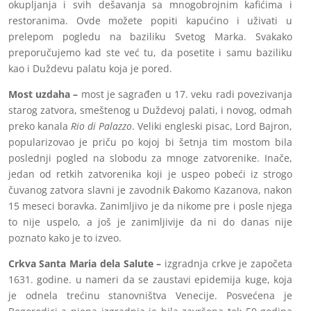
okupljanja i svih dešavanja sa mnogobrojnim kafićima i
restoranima. Ovde možete popiti kapućino i uživati u
prelepom pogledu na baziliku Svetog Marka. Svakako
preporučujemo kad ste već tu, da posetite i samu baziliku
kao i Duždevu palatu koja je pored.
Most uzdaha –
most je sagrađen u 17. veku radi povezivanja
starog zatvora, smeštenog u Duždevoj palati, i novog, odmah
preko kanala
Rio di Palazzo
. Veliki engleski pisac, Lord Bajron,
popularizovao je priču po kojoj bi šetnja tim mostom bila
poslednji pogled na slobodu za mnoge zatvorenike. Inače,
jedan od retkih zatvorenika koji je uspeo pobeći iz strogo
čuvanog zatvora slavni je zavodnik Đakomo Kazanova, nakon
15 meseci boravka. Zanimljivo je da nikome pre i posle njega
to nije uspelo, a još je zanimljivije da ni do danas nije
poznato kako je to izveo.
Crkva Santa Maria dela Salute –
izgradnja crkve je započeta
1631. godine. u nameri da se zaustavi epidemija kuge, koja
je odnela trećinu stanovništva Venecije. Posvećena je