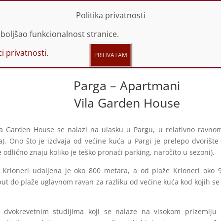
 44 66 614 | 060 44 66 616
info@promotravel.rs
Politika privatnosti
boljšao funkcionalnost stranice.
i privatnosti.
Parga – Apartmani
Vila Garden House
la Garden House se nalazi na ulasku u Pargu, u relativno ravno
). Ono što je izdvaja od većine kuća u Pargi je prelepo dvorišt
ge odlično znaju koliko je teško pronaći parking, naročito u sezoni).
 Krioneri udaljena je oko 800 metara, a od plaže Krioneri oko 9
ut do plaže uglavnom ravan za razliku od većine kuća kod kojih se
e dvokrevetnim studijima koji se nalaze na visokom prizemlju