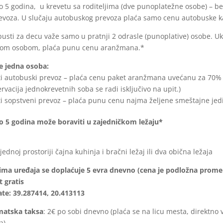
o 5 godina, u krevetu sa roditeljima (dve punoplatežne osobe) – be
voza. U slučaju autobuskog prevoza plaća samo cenu autobuske ka
sti za decu važe samo u pratnji 2 odrasle (punoplative) osobe. Uko
lom osobom, plaća punu cenu aranžmana.*
e jedna osoba:
sti autobuski prevoz – plaća cenu paket aranžmana uvećanu za 70%
rvacija jednokrevetnih soba se radi isključivo na upit.)
sti sopstveni prevoz – plaća punu cenu najma željene smeštajne jed
o 5 godina može boraviti u zajedničkom ležaju*
jednoj prostoriji čajna kuhinja i bračni ležaj ili dva obična ležaja
lima uređaja se doplaćuje 5 evra dnevno (cena je podložna prome
t gratis
te: 39.287414, 20.413113
imatska
taksa
: 2€ po sobi dnevno (plaća se na licu mesta, direktno v
).