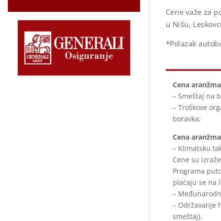
Cene važe za po
u Nišu, Leskov
*Polazak autobu
Cena aranžman
– Smeštaj na 
– Troškove org
boravka;
Cena aranžman
– Klimatsku ta
Cene su izraže
Programa puto
plaćaju se na 
– Međunarodno
– Održavanje h
smeštaj).