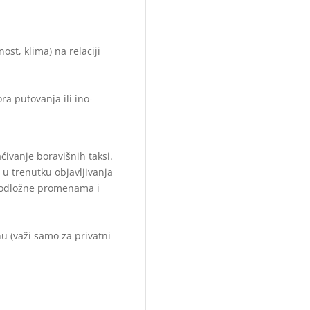
st, klima) na relaciji
ra putovanja ili ino-
ćivanje boravišnih taksi.
u trenutku objavljivanja
podložne promenama i
u (važi samo za privatni