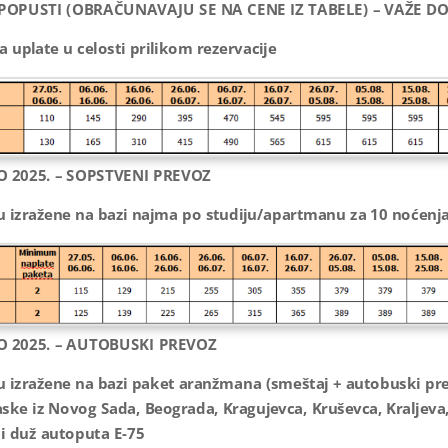
POPUSTI (OBRAČUNAVAJU SE NA CENE IZ TABELE) – VAŽE DO 
 uplate u celosti prilikom rezervacije
 2025. – SOPSTVENI PREVOZ
su izražene na bazi najma po studiju/apartmanu za 10 noćenja
 2025. – AUTOBUSKI PREVOZ
su izražene na bazi paket aranžmana (smeštaj + autobuski pre
ske iz Novog Sada, Beograda, Kragujevca, Kruševca, Kraljeva,
 i duž autoputa E-75