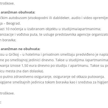
 troškove.
t aranžman obuhvata:
tičkim autobusom (visokopodni ili dabldeker, audio i video opremljeno
ga – Beograd.
bazi 10 noćenja u izabranom objektu u studijima/apartmanima;
anizacije i vođstva puta, te usluge predstavnika agencije organizato
m boravka;
t aranžman ne obuhvata:
ksu u Grčkoj – u hotelima i privatnom smeštaju predviđeno je napla
ne po smeštajnoj jedinici dnevno. Takse u studijima /apartmanima 
vanja iznose 1,50 eura dnevno po studiju / apartmanu. Takse su 
licu mesta (na dan dolaska).
 putno zdravstveno osiguranje, osiguranje od otkaza putovanja.
igijene smeštajnih jedinica tokom boravka kao i sredstva za higijen
 troškove.
: