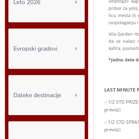
smeštajni kap
Leto 2026
pribor za jelo)
licu mesta (5 
raspolaganju i
Vila Garden Ho
da se nalazi 
Evropski gradovi
kafića, poslas
*Jedno dete d
LAST MINUTE 
Daleke destinacije
– 1/2 STD PRIZE
prevoz)
– 1/2 STD SPRAT
prevoz)