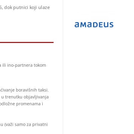
 dok putnici koji ulaze
 ili ino-partnera tokom
ćivanje boravišnih taksi.
u trenutku objavljivanja
podložne promenama i
u (važi samo za privatni