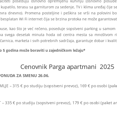
aciteti poseduju osnovno opremljenu kuhinju (osnovno posuđe, 
, kupatilo, terasu sa garniturom za sedenje, TV i klima uređaj čije 
evra dnevno). Promena posteljine i peškira se vrši na polovini bo
 besplatan Wi Fi internet čija se brzina protoka ne može garantovat
use, kao što je već rečeno, poseduje sopstveni parking u samom d
na svega desetak minuta hoda od centra mesta sa mnoštvom ribl
tičarnica, marketa i svih potrebnih sadržaja, garantuje dobar i kval
o 5 godina može boraviti u zajedničkom ležaju*
Cenovnik Parga apartmani 2025
PONUDA ZA SMENU 26.06.
MLJE – 315 € po studiju (sopstveni prevoz), 169 € po osobi (pa
 – 335 € po studiju (sopstveni prevoz), 179 € po osobi (paket 