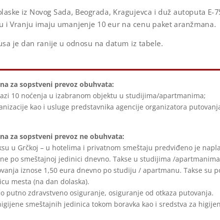
laske iz Novog Sada, Beograda, Kragujevca i duž autoputa E-75,
cu i Vranju imaju umanjenje 10 eur na cenu paket aranžmana.
sa je dan ranije u odnosu na datum iz tabele.
a za sopstveni prevoz obuhvata:
bazi 10 noćenja u izabranom objektu u studijima/apartmanima;
anizacije kao i usluge predstavnika agencije organizatora putovanja
a za sopstveni prevoz ne obuhvata:
ksu u Grčkoj – u hotelima i privatnom smeštaju predviđeno je napla
ne po smeštajnoj jedinici dnevno. Takse u studijima /apartmanima 
vanja iznose 1,50 eura dnevno po studiju / apartmanu. Takse su 
licu mesta (na dan dolaska).
 putno zdravstveno osiguranje, osiguranje od otkaza putovanja.
igijene smeštajnih jedinica tokom boravka kao i sredstva za higijen