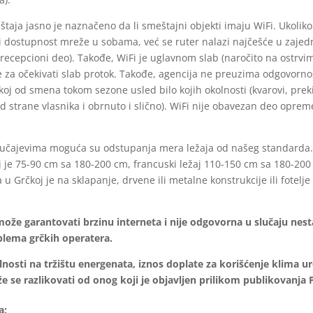
taja jasno je naznačeno da li smeštajni objekti imaju WiFi. Ukoliko
 dostupnost mreže u sobama, već se ruter nalazi najčešće u zajed
recepcioni deo). Takođe, WiFi je uglavnom slab (naročito na ostrvima)
je za očekivati slab protok. Takođe, agencija ne preuzima odgovorno
koj od smena tokom sezone usled bilo kojih okolnosti (kvarovi, prek
 strane vlasnika i obrnuto i slično). WiFi nije obavezan deo opre
lučajevima moguća su odstupanja mera ležaja od našeg standarda.
 je 75-90 cm sa 180-200 cm, francuski ležaj 110-150 cm sa 180-200
u Grčkoj je na sklapanje, drvene ili metalne konstrukcije ili fotelj
ože garantovati brzinu interneta i nije odgovorna u slučaju nes
blema grčkih operatera.
nosti na tržištu energenata, iznos doplate za korišćenje klima u
e se razlikovati od onog koji je objavljen prilikom publikovanj
a: