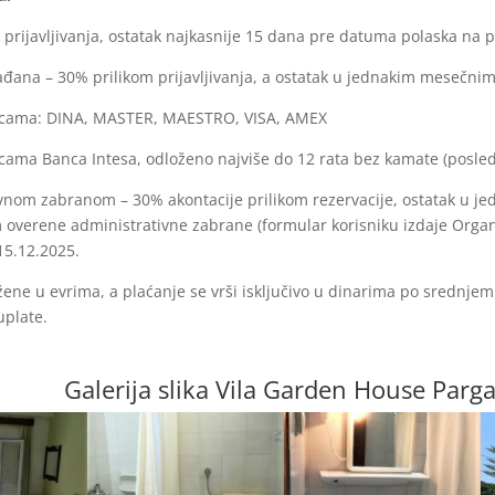
 prijavljivanja, ostatak najkasnije 15 dana pre datuma polaska na 
đana – 30% prilikom prijavljivanja, a ostatak u jednakim mesečni
ticama: DINA, MASTER, MAESTRO, VISA, AMEX
icama Banca Intesa, odloženo najviše do 12 rata bez kamate (posled
ivnom zabranom – 30% akontacije prilikom rezervacije, ostatak u 
overene administrativne zabrane (formular korisniku izdaje Organ
5.12.2025.
žene u evrima, a plaćanje se vrši isključivo u dinarima po srednj
uplate.
Galerija slika Vila Garden House Parg