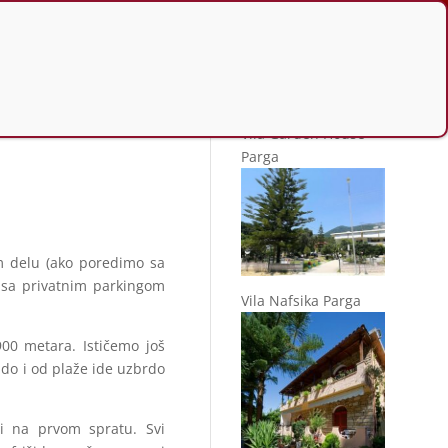
Slično u ponudi
Vila Garden House
Parga
m delu (ako poredimo sa
e sa privatnim parkingom
Vila Nafsika Parga
00 metara. Ističemo još
 do i od plaže ide uzbrdo
 i na prvom spratu. Svi