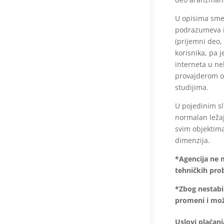
U opisima smeš
podrazumeva i
(prijemni deo, 
korisnika, pa 
interneta u ne
provajderom od
studijima.
U pojedinim s
normalan ležaj
svim objektima 
dimenzija.
*Agencija ne m
tehničkih pro
*Zbog nestabil
promeni i mož
Uslovi plaćanj