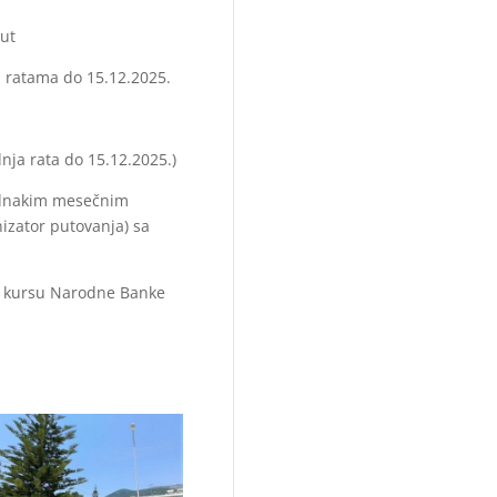
put
m ratama do 15.12.2025.
nja rata do 15.12.2025.)
jednakim mesečnim
izator putovanja) sa
em kursu Narodne Banke
a