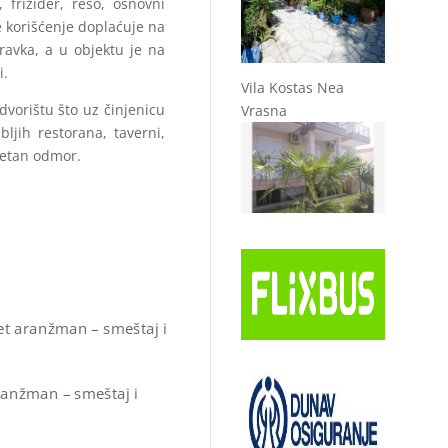
frižider, rešo, osnovni
se korišćenje doplaćuje na
ravka, a u objektu je na
i.
Vila Kostas Nea
vorištu što uz činjenicu
Vrasna
jih restorana, taverni,
itetan odmor.
ket aranžman – smeštaj i
aranžman – smeštaj i