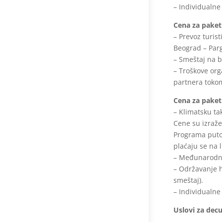
– Individualne
Cena za pake
– Prevoz turis
Beograd – Par
– Smeštaj na 
– Troškove org
partnera toko
Cena za pake
– Klimatsku ta
Cene su izraže
Programa puto
plaćaju se na 
– Međunarodno
– Održavanje h
smeštaj).
– Individualne
Uslovi za decu