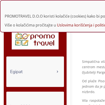
021 30 34 229 | 060
PROMOTRAVEL D.O.O koristi kolačiće (cookies) kako bi po
Više o kolačićima pročitajte u
Uslovima korišćenja i politic
Simpatična vi
centrom mesta
Egipat
(ljubitelji Par
Od plaže Piso
jednom da je p
nizbrdo.
Vila raspolaž