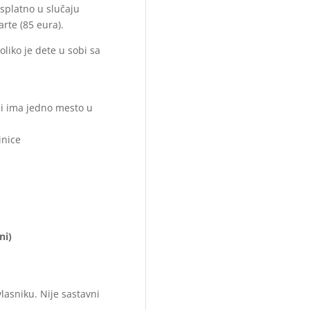
splatno u slučaju
rte (85 eura).
liko je dete u sobi sa
 i ima jedno mesto u
inice
ni)
lasniku. Nije sastavni