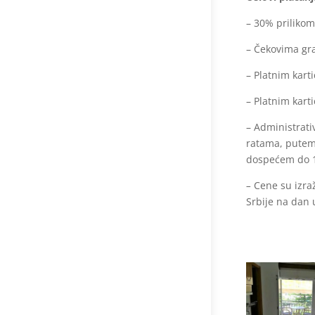
– 30% prilikom
– Čekovima gra
– Platnim kar
– Platnim kart
– Administrat
ratama, putem 
dospećem do 1
–
Cene su izra
Srbije na dan 