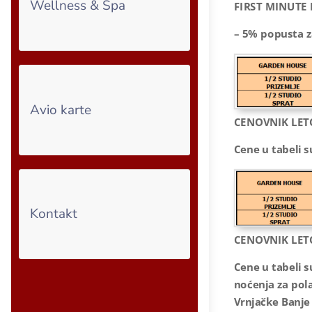
Wellness & Spa
FIRST MINUTE 
– 5% popusta za
Avio karte
CENOVNIK LETO
Cene u tabeli 
Kontakt
CENOVNIK LETO
Cene u tabeli 
noćenja za pola
Vrnjačke Banje