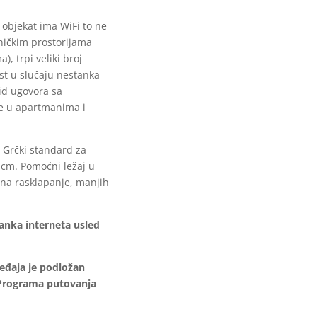
 objekat ima WiFi to ne
ničkim prostorijama
, trpi veliki broj
st u slučaju nestanka
id ugovora sa
me u apartmanima i
 Grčki standard za
 cm. Pomoćni ležaj u
e na rasklapanje, manjih
tanka interneta usled
ređaja je podložan
a Programa putovanja