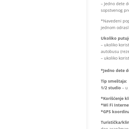
– Jedno dete d
sopstvenog pre
*Navedeni popu
jednom odras
Ukoliko putuj
– ukoliko kori
autobusu (reze
– ukoliko kori
*Jedno dete d
Tip smeštaja:
1/2 studio
– u 
*Korišćenje k
*Wi Fi Interne
*GPS koordina
Turistička/kl
deo aranžmana