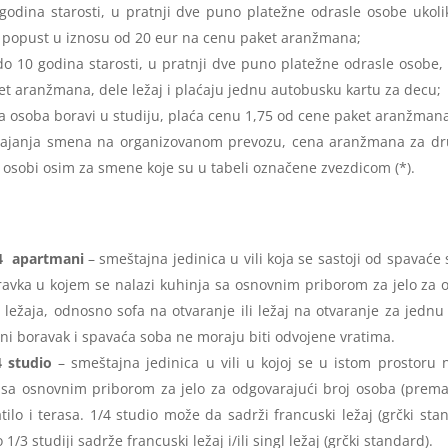
godina starosti, u pratnji dve puno platežne odrasle osobe ukol
u popust u iznosu od 20 eur na cenu paket aranžmana;
do 10 godina starosti, u pratnji dve puno platežne odrasle osob
t aranžmana, dele ležaj i plaćaju jednu autobusku kartu za decu;
a osoba boravi u studiju, plaća cenu 1,75 od cene paket aranžmana
pajanja smena na organizovanom prevozu, cena aranžmana za d
 osobi osim za smene koje su u tabeli označene zvezdicom (*).
/4 apartmani
– smeštajna jedinica u vili koja se sastoji od spavaće 
avka u kojem se nalazi kuhinja sa osnovnim priborom za jelo za o
a ležaja, odnosno sofa na otvaranje ili ležaj na otvaranje za jednu
ni boravak i spavaća soba ne moraju biti odvojene vratima.
4 studio
– smeštajna jedinica u vili u kojoj se u istom prostoru 
sa osnovnim priborom za jelo za odgovarajući broj osoba (prema b
ilo i terasa. 1/4 studio može da sadrži francuski ležaj (grčki stan
/3 studiji sadrže francuski ležaj i/ili singl ležaj (grčki standard).