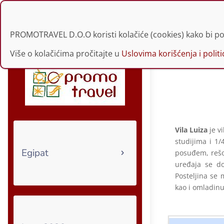
021 30 34 229 | 060
PROMOTRAVEL D.O.O koristi kolačiće (cookies) kako bi po
Više o kolačićima pročitajte u
Uslovima korišćenja i politic
Vila Luiza
je vi
studijima i 1
Egipat
posuđem, rešo
uređaja se do
Posteljina se
kao i omladinu