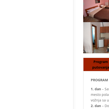
Program
putovanj
PROGRAM 
1. dan
– Sa
mesto pola
vožnja sa 
2. dan
– Do