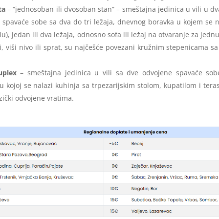
ta
– “jednosoban ili dvosoban stan” – smeštajna jedinica u vili u dva
e spavaće sobe sa dva do tri ležaja, dnevnog boravka u kojem se n
u), jedan ili dva ležaja, odnosno sofa ili ležaj na otvaranje za jedn
i, viši nivo ili sprat, su najčešće povezani kružnim stepenicama sa
uplex
– smeštajna jedinica u vili sa dve odvojene spavaće sob
u kojoj se nalazi kuhinja sa trpezarijskim stolom, kupatilom i ter
izički odvojene vratima.