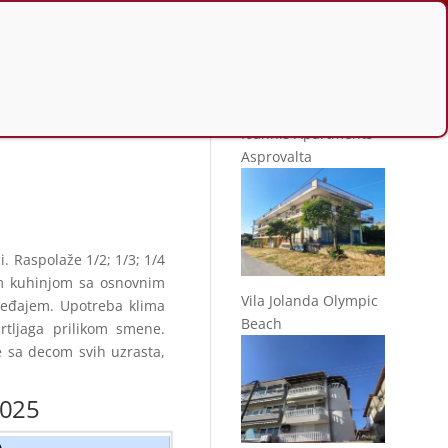
Slično u ponudi
Ioannis Apartments
Asprovalta
i. Raspolaže 1/2; 1/3; 1/4
om kuhinjom sa osnovnim
Vila Jolanda Olympic
ređajem. Upotreba klima
Beach
rtljaga prilikom smene.
e sa decom svih uzrasta,
2025