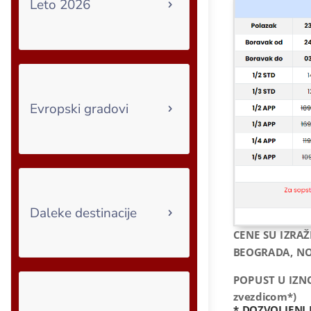
Leto 2026
Evropski gradovi
Daleke destinacije
CENE SU IZRAŽ
BEOGRADA, NO
POPUST U IZN
zvezdicom*)
* DOZVOLJENI 