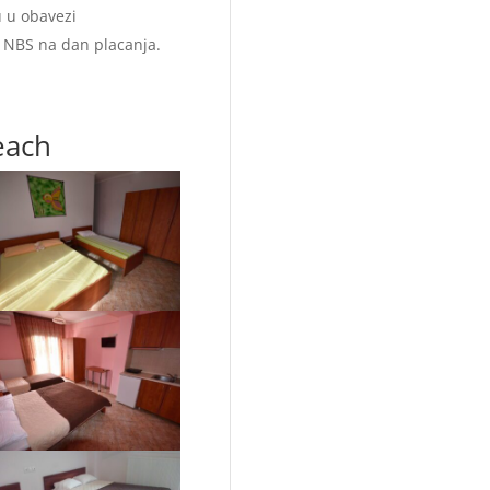
u u obavezi
u NBS na dan placanja.
each