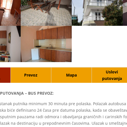
Uslovi
Prevoz
Mapa
a
putovanja
PUTOVANJA – BUS PREVOZ:
stanak putnika minimum 30 minuta pre polaska. Polazak autobusa 
ska biće definisano 24 časa pre datuma polaska, kada se obaveštav
usputnim pauzama radi odmora i obavljanja graničnih i carinskih fo
lazak na destinaciju u prepodnevnim časovima. Ulazak u smeštajne