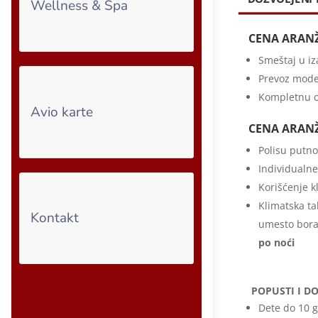
Wellness & Spa
CENA ARAN
Smeštaj u i
Prevoz mode
Kompletnu o
Avio karte
CENA ARAN
Polisu putno
Individualne 
Korišćenje k
Klimatska ta
Kontakt
umesto borav
po noći
POPUSTI I D
Dete do 10 g