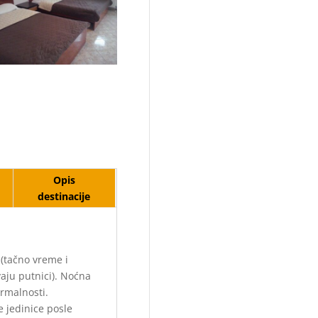
Opis
destinacije
(tačno vreme i
aju putnici). Noćna
rmalnosti.
 jedinice posle