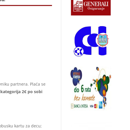
avniku partnera. Plaća se
kategorija 2€ po sobi
obusku kartu za decu;