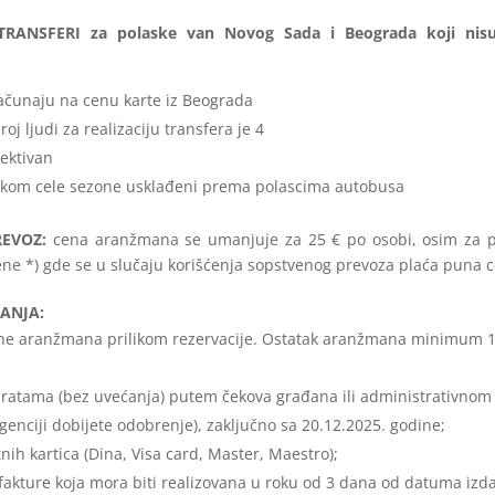
RANSFERI za polaske van Novog Sada i Beograda koji nis
ačunaju na cenu karte iz Beograda
j ljudi za realizaciju transfera je 4
lektivan
tokom cele sezone usklađeni prema polascima autobusa
REVOZ:
cena aranžmana se umanjuje za 25 € po osobi, osim za p
ne *) gde se u slučaju korišćenja sopstvenog prevoza plaća puna 
ANJA:
ne aranžmana prilikom rezervacije. Ostatak aranžmana minimum 1
atama (bez uvećanja) putem čekova građana ili administrativnom
agenciji dobijete odobrenje), zaključno sa 20.12.2025. godine;
nih kartica (Dina, Visa card, Master, Maestro);
akture koja mora biti realizovana u roku od 3 dana od datuma izda