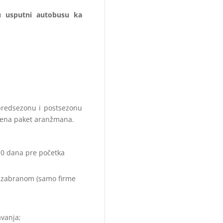
u usputni autobusu ka
redsezonu i postsezonu
cena paket aranžmana.
0 dana pre početka
 zabranom (samo firme
vanja;