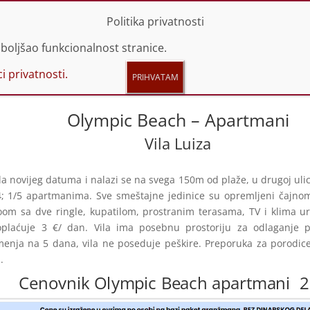
 44 66 614 | 060 44 66 616
info@promotravel.rs
Politika privatnosti
boljšao funkcionalnost stranice.
i privatnosti.
Olympic Beach – Apartmani
Vila Luiza
la novijeg datuma i nalazi se na svega 150m od plaže, u drugoj ulic
/4; 1/5 apartmanima. Sve smeštajne jedinice su opremljeni čajn
om sa dve ringle, kupatilom, prostranim terasama, TV i klima u
plaćuje 3 €/ dan. Vila ima posebnu prostoriju za odlaganje p
 menja na 5 dana, vila ne poseduje peškire. Preporuka za porodic
.
Cenovnik Olympic Beach apartmani 