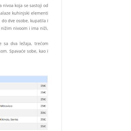
 nivoa koja se sastoji od
alaze kuhinjski elementi
u do dve osobe, kupatila i
 nižim nivoom i ima niži,
e sa dva ležaja, trećom
asom. Spavaće sobe, kao i