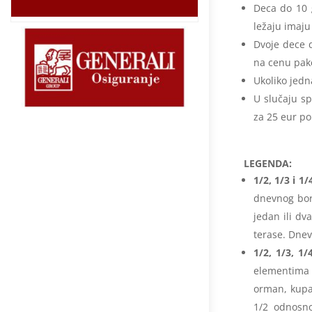
Deca do 10 
ležaju imaj
Dvoje dece 
na cenu pake
Ukoliko jedn
U slučaju s
za 25 eur po
LEGENDA:
1/2, 1/3 i 1
dnevnog bor
jedan ili dv
terase. Dnev
1/2, 1/3, 1/
elementima 
orman, kupat
1/2 odnosno 1