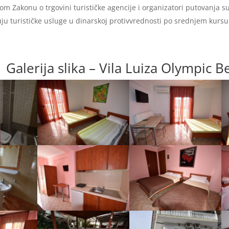
m Zakonu o trgovini turističke agencije i organizatori putovanja s
ju turističke usluge u dinarskoj protivvrednosti po srednjem kurs
Galerija slika – Vila Luiza Olympic B