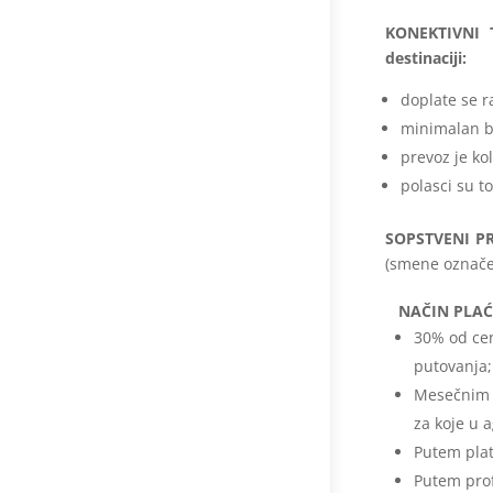
KONEKTIVNI T
destinaciji:
doplate se r
minimalan bro
prevoz je ko
polasci su 
SOPSTVENI P
(smene označe
NAČIN PLAĆ
30% od ce
putovanja;
Mesečnim r
za koje u 
Putem plat
Putem prof