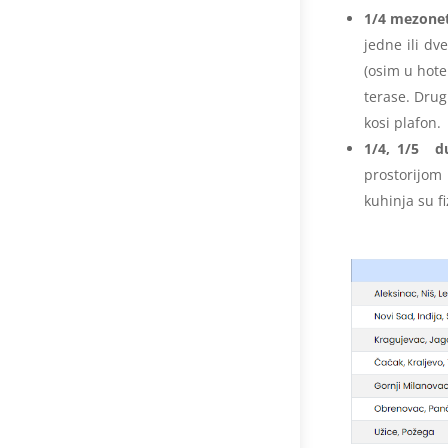
1/4 mezone
jedne ili dv
(osim u hotel
terase. Drug
kosi plafon.
1/4, 1/5 d
prostorijom 
kuhinja su f