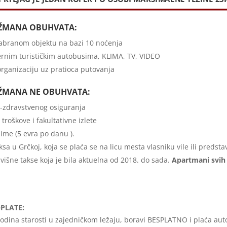
ŽMANA OBUHVATA:
zabranom objektu na bazi 10 noćenja
rnim turističkim autobusima, KLIMA, TV, VIDEO
rganizaciju uz pratioca putovanja
ŽMANA NE OBUHVATA:
-zdravstvenog osiguranja
troškove i fakultativne izlete
lime (5 evra po danu ).
ksa u Grčkoj, koja se plaća se na licu mesta vlasniku vile ili predst
išne takse koja je bila aktuelna od 2018. do sada.
Apartmani svih 
OPLATE:
odina starosti u zajedničkom ležaju, boravi BESPLATNO i plaća aut