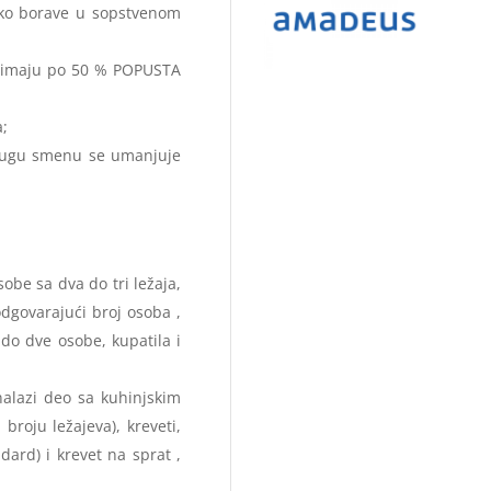
iko borave u sopstvenom
e, imaju po 50 % POPUSTA
;
rugu smenu se umanjuje
sobe sa dva do tri ležaja,
dgovarajući broj osoba ,
 do dve osobe, kupatila i
nalazi deo sa kuhinjskim
roju ležajeva), kreveti,
dard) i krevet na sprat ,