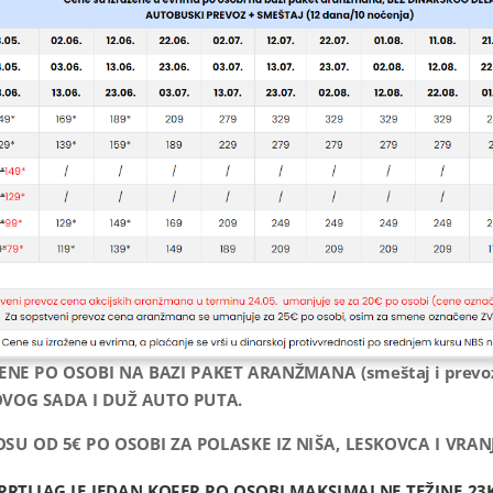
ENE PO OSOBI NA BAZI PAKET ARANŽMANA (smeštaj i prevoz
VOG SADA I DUŽ AUTO PUTA.
OSU
O
D
5€ PO OSOBI ZA POLASKE IZ NIŠA, LESKOVCA I VRANJ
PRTLJAG JE JEDAN KOFER PO OSOBI MAKSIMALNE TEŽINE 23