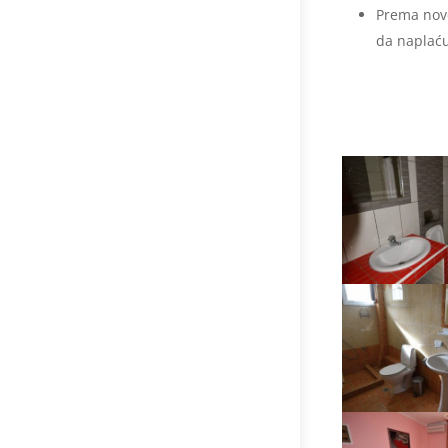
Prema novo
da naplaću