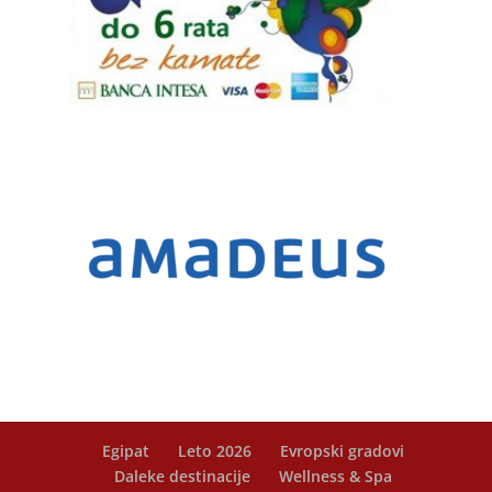
Egipat
Leto 2026
Evropski gradovi
Daleke destinacije
Wellness & Spa