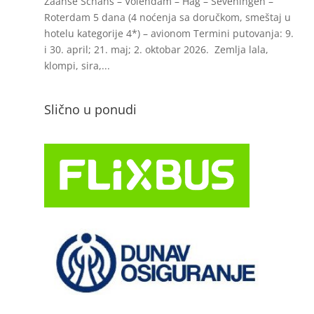
Zaanse Schans – Volendam – Hag – Ševeningen –
Roterdam 5 dana (4 noćenja sa doručkom, smeštaj u
hotelu kategorije 4*) – avionom Termini putovanja: 9.
i 30. april; 21. maj; 2. oktobar 2026. Zemlja lala,
klompi, sira,...
Slično u ponudi