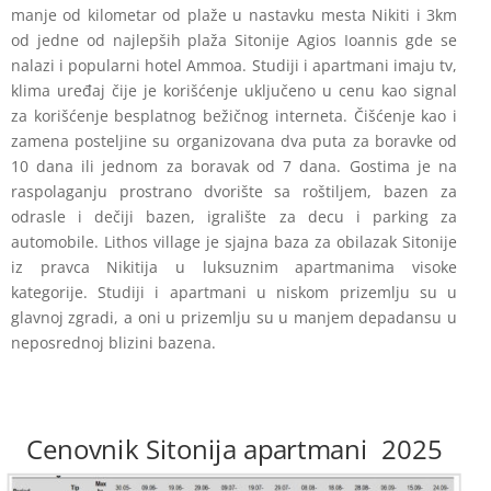
manje od kilometar od plaže u nastavku mesta Nikiti i 3km
od jedne od najlepših plaža Sitonije Agios Ioannis gde se
nalazi i popularni hotel Ammoa. Studiji i apartmani imaju tv,
klima uređaj čije je korišćenje uključeno u cenu kao signal
za korišćenje besplatnog bežičnog interneta. Čišćenje kao i
zamena posteljine su organizovana dva puta za boravke od
10 dana ili jednom za boravak od 7 dana. Gostima je na
raspolaganju prostrano dvorište sa roštiljem, bazen za
odrasle i dečiji bazen, igralište za decu i parking za
automobile. Lithos village je sjajna baza za obilazak Sitonije
iz pravca Nikitija u luksuznim apartmanima visoke
kategorije. Studiji i apartmani u niskom prizemlju su u
glavnoj zgradi, a oni u prizemlju su u manjem depadansu u
neposrednoj blizini bazena.
Cenovnik Sitonija apartmani 2025