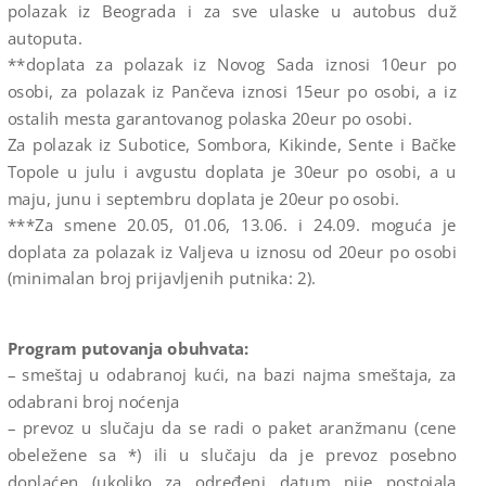
polazak iz Beograda i za sve ulaske u autobus duž
autoputa.
**doplata za polazak iz Novog Sada iznosi 10eur po
osobi, za polazak iz Pančeva iznosi 15eur po osobi, a iz
ostalih mesta garantovanog polaska 20eur po osobi.
Za polazak iz Subotice, Sombora, Kikinde, Sente i Bačke
Topole u julu i avgustu doplata je 30eur po osobi, a u
maju, junu i septembru doplata je 20eur po osobi.
***Za smene 20.05, 01.06, 13.06. i 24.09. moguća je
doplata za polazak iz Valjeva u iznosu od 20eur po osobi
(minimalan broj prijavljenih putnika: 2).
Program putovanja obuhvata:
– smeštaj u odabranoj kući, na bazi najma smeštaja, za
odabrani broj noćenja
– prevoz u slučaju da se radi o paket aranžmanu (cene
obeležene sa *) ili u slučaju da je prevoz posebno
doplaćen (ukoliko za određeni datum nije postojala