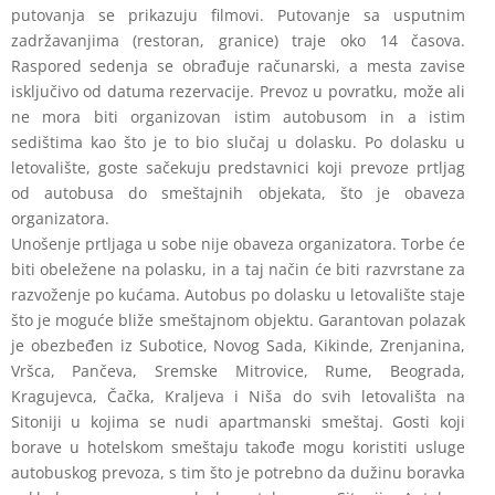
putovanja se prikazuju filmovi. Putovanje sa
usputnim
zadržavanjima (restoran, granice) traje oko 14 časova.
Raspored sedenja se
obrađuje računarski, a mesta zavise
isključivo od datuma rezervacije. Prevoz u
povratku, može ali
ne mora biti organizovan istim autobusom in a istim
sedištima kao
što je to bio slučaj u dolasku. Po dolasku u
letovalište, goste sačekuju predstavnici koji
prevoze prtljag
od autobusa do smeštajnih objekata, što je obaveza
organizatora.
Unošenje prtljaga u sobe nije obaveza organizatora. Torbe će
biti obeležene na
polasku, in a taj način će biti razvrstane za
razvoženje po kućama. Autobus po dolasku
u letovalište staje
što je moguće bliže smeštajnom objektu. Garantovan polazak
je
obezbeđen iz Subotice, Novog Sada, Kikinde, Zrenjanina,
Vršca, Pančeva, Sremske
Mitrovice, Rume, Beograda,
Kragujevca, Čačka, Kraljeva i Niša do svih letovališta na
Sitoniji u kojima se nudi apartmanski smeštaj. Gosti koji
borave u hotelskom smeštaju
takođe mogu koristiti usluge
autobuskog prevoza, s tim što je potrebno da dužinu
boravka