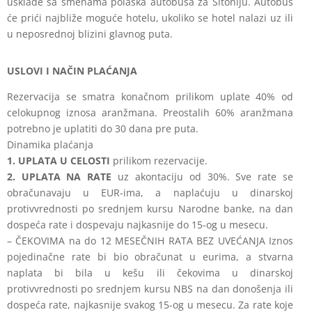
usklade sa smenama polaska autobusa za Sitoniju. Autobus
će prići najbliže
moguće hotelu, ukoliko se hotel nalazi uz ili
u neposrednoj blizini glavnog puta.
USLOVI I NAČIN PLAĆANJA
Rezervacija se smatra konačnom prilikom uplate 40% od
celokupnog iznosa aranžmana. Preostalih 60% aranžmana
potrebno je uplatiti do 30 dana pre puta.
Dinamika plaćanja
1. UPLATA U CELOSTI
prilikom rezervacije.
2. UPLATA NA RATE
uz akontaciju od 30%. Sve rate se
obračunavaju u EUR-ima, a naplaćuju u dinarskoj
protivvrednosti po srednjem kursu Narodne banke, na dan
dospeća rate i dospevaju najkasnije do 15-og u mesecu.
– ČEKOVIMA na do 12 MESEČNIH RATA BEZ UVEĆANJA Iznos
pojedinačne rate bi bio obračunat u eurima, a stvarna
naplata bi bila u kešu ili čekovima u dinarskoj
protivvrednosti po srednjem kursu NBS na dan donošenja ili
dospeća rate, najkasnije svakog 15-og u mesecu. Za rate koje