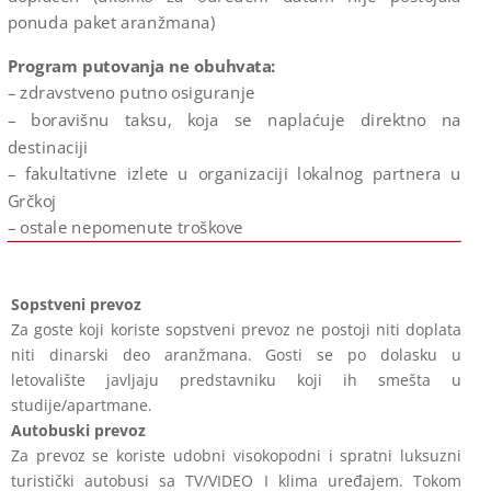
ponuda paket aranžmana)
Program putovanja ne obuhvata:
– zdravstveno putno osiguranje
– boravišnu taksu, koja se naplaćuje direktno na
destinaciji
– fakultativne izlete u organizaciji lokalnog partnera u
Grčkoj
– ostale nepomenute troškove
Sopstveni prevoz
Za goste koji koriste sopstveni prevoz ne postoji niti doplata
niti dinarski deo
aranžmana. Gosti se po dolasku u
letovalište javljaju predstavniku koji ih smešta u
studije/apartmane.
Autobuski prevoz
Za prevoz se koriste udobni visokopodni i spratni luksuzni
turistički autobusi sa
TV/VIDEO I klima uređajem. Tokom