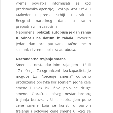
vreme povratka informisati se kod
predstavnika agencije). Vožnja kroz Grčku i
Makedoniju prema Srbiji. Dolazak u
Beograd narednog dana u ranim
prepodnevnim časovima.
Napomena:
polazak autobusa je dan ranije
u odnosu na datum iz tabele.
Proveriti
jedan dan pre putovanja tačno mesto
sastanka i vreme polaska autobusa.
Nestandarno trajanje smena
Smene sa nestandardnim trajanjem – 15 ili
17 noćenja. Za ograničeni deo kapaciteta je
moguće tzv. “sečenje smena” odnosno
produženje boravka korišćenjem jedne cele
smene i uvek isključivo polovine druge
smene. Obračun takvog nestandardnog
trajanja
boravka vrši se sabiranjem pune
cene smene koja se koristi u punom
trajanju i polovine
cene smene u kojoj se