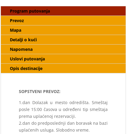
Program putovanja
Prevoz
Mapa
Detalji o kući
Napomena
Uslovi putovanja
Opis destinacije
SOPSTVENI PREVOZ:
1.dan Dolazak u mesto odredišta. Smeštaj
posle 15:00 časova u određeni tip smeštaja
prema uplaćenoj rezervaciji.
2.dan do predposlednji dan boravak na bazi
uplaćenih usluga. Slobodno vreme.