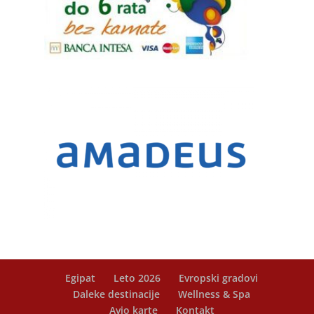
Egipat
Leto 2026
Evropski gradovi
Daleke destinacije
Wellness & Spa
Avio karte
Kontakt