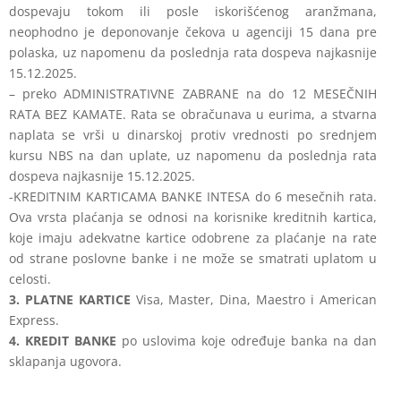
dospevaju tokom ili posle iskorišćenog aranžmana,
neophodno je deponovanje čekova u agenciji 15 dana pre
polaska, uz napomenu da poslednja rata dospeva najkasnije
15.12.2025.
– preko ADMINISTRATIVNE ZABRANE na do 12 MESEČNIH
RATA BEZ KAMATE. Rata se obračunava u eurima, a stvarna
naplata se vrši u dinarskoj protiv vrednosti po srednjem
kursu NBS na dan uplate, uz napomenu da poslednja rata
dospeva najkasnije 15.12.2025.
-KREDITNIM KARTICAMA BANKE INTESA do 6 mesečnih rata.
Ova vrsta plaćanja se odnosi na korisnike kreditnih kartica,
koje imaju adekvatne kartice odobrene za plaćanje na rate
od strane poslovne banke i ne može se smatrati uplatom u
celosti.
3. PLATNE KARTICE
Visa, Master, Dina, Maestro i American
Express.
4. KREDIT BANKE
po uslovima koje određuje banka na dan
sklapanja ugovora.