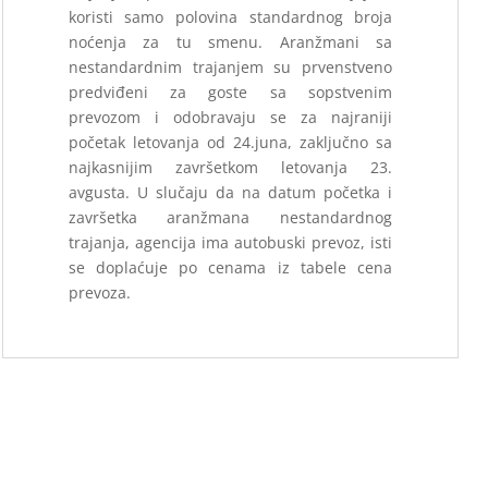
koristi samo polovina standardnog broja
noćenja za tu smenu.
Aranžmani sa
nestandardnim trajanjem su prvenstveno
predviđeni za goste sa
sopstvenim
prevozom i odobravaju se za najraniji
početak letovanja od 24.juna, zaključno
sa
najkasnijim završetkom letovanja 23.
avgusta. U slučaju da na datum početka i
završetka aranžmana nestandardnog
trajanja, agencija ima autobuski prevoz, isti
se
doplaćuje po cenama iz tabele cena
prevoza.