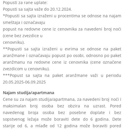
Popusti za rane uplate:
Popusti sa sajta važe do 20.12.2024.
*Popusti sa sajta izraženi u procentima se odnose na najam
smeštaja i označavaju
popust na redovne cene iz cenovnika za navedeni broj noći
(cene bez zvezdice u
cenovniku).
**Popusti sa sajta izraženi u evrima se odnose na paket
aranžmane i označavaju
popust po osobi, odnosno po paket
aranžmanu na redovne cene iz cenovnika (cene
označene
zvezdicom u cenovniku).
***Popust sa sajta na paket aranžmane važi u periodu
20.05.2025-06.09.2025
Najam studija/apartmana
Cene su za najam studija/apartmana, za navedeni broj noći i
maksimalan broj osoba
bez obzira na uzrast. Pored
navedenog broja osoba bez posebne doplate i bez
sopstvenog ležaja može boraviti dete do 6 godina. Dete
starije od 6, a mlađe od 12
godina može boraviti pored