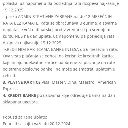
polaska, uz napomenu da poslednja rata dospeva najkasnije
15.12.2025.
– preko ADMINISTRATIVNE ZABRANE na do 12 MESEČNIH
RATA BEZ KAMATE. Rata se obračunava u eurima, a stvarna
naplata se vrši u dinarskoj protiv vrednosti po srednjem
kursu NBS na dan uplate, uz napomenu da poslednja rata
dospeva najkasnije 15.12.2025.
-KREDITNIM KARTICAMA BANKE INTESA do 6 mesečnih rata.
Ova vrsta plaćanja se odnosi na korisnike kreditnih kartica,
koje imaju adekvatne kartice odobrene za plaćanje na rate
od strane poslovne banke i ne može se smatrati uplatom u
celosti.
3. PLATNE KARTICE
Visa, Master, Dina, Maestro i American
Express.
4. KREDIT BANKE
po uslovima koje određuje banka na dan
sklapanja ugovora.
Popusti za rane uplate:
Popusti sa sajta važe do 20.12.2024.