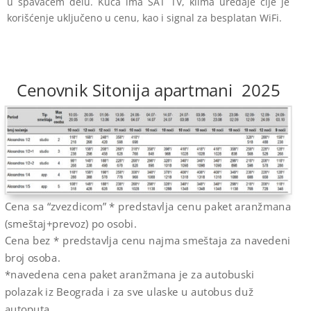
u spavaćem delu. Kuća ima SAT TV, klima uređaje čije je
korišćenje uključeno u cenu, kao i signal za besplatan WiFi.
Cenovnik Sitonija apartmani 2025
Cena sa “zvezdicom” * predstavlja cenu paket aranžmana
(smeštaj+prevoz) po osobi.
Cena bez * predstavlja cenu najma smeštaja za navedeni
broj osoba.
*navedena cena paket aranžmana je za autobuski
polazak iz Beograda i za sve ulaske u autobus duž
autoputa.