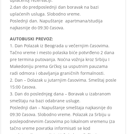
uplaćenoj rezervaciji.
2.dan do predposlednji dan boravak na bazi
uplaćenih usluga. Slobodno vreme.
Poslednji dan. Napuštanje apartmana/studija
najkasnije do 09:30 časova.
AUTOBUSKI PREVOZ:
1. Dan Polazak iz Beograda u večernjim časovima.
Tačno vreme i mesto polaska biće potvrđeno 2 dana
pre termina putovanja. Noćna vožnja kroz Srbiju I
Makedoniju prema Grčkoj sa usputnim pauzama
radi odmora i obavljanja graničnih formalnosti.
2. Dan – Dolazak u jutarnjim časovima. Smeštaj posle
15:00 časova.
3. Dan do poslednjeg dana – Boravak u izabranom
smeštaju na bazi odabrane usluge.
Poslednji dan – Napuštanje smeštaja najkasnije do
09:30 časova. Slobodno vreme. Polazak za Srbiju u
poslepodnevnim časovima po lokalnom vremenu (za
tačno vreme povratka informisati se kod