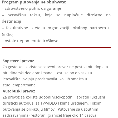
Program putovanja ne obuhvata:
– zdravstveno putno osiguranje
– boravišnu taksu, koja se naplaćuje direktno na
destinaciji
– fakultativne izlete u organizaciji lokalnog partnera u
Grčkoj
– ostale nepomenute troškove
Sopstveni prevoz
Za goste koji koriste sopstveni prevoz ne postoji niti doplata
niti dinarski deo
aranžmana. Gosti se po dolasku u
letovalište javljaju predstavniku koji ih smešta u
studije/apartmane.
Autobuski prevoz
Za prevoz se koriste udobni visokopodni i spratni luksuzni
turistički autobusi sa
TV/VIDEO I klima uređajem. Tokom
putovanja se prikazuju filmovi. Putovanje sa
usputnim
zadržavanjima (restoran, granice) traje oko 14 časova.