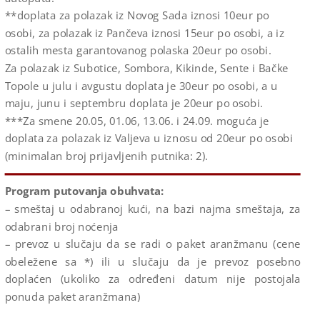
**doplata za polazak iz Novog Sada iznosi 10eur po
osobi, za polazak iz Pančeva iznosi 15eur po osobi, a iz
ostalih mesta garantovanog polaska 20eur po osobi.
Za polazak iz Subotice, Sombora, Kikinde, Sente i Bačke
Topole u julu i avgustu doplata je 30eur po osobi, a u
maju, junu i septembru doplata je 20eur po osobi.
***Za smene 20.05, 01.06, 13.06. i 24.09. moguća je
doplata za polazak iz Valjeva u iznosu od 20eur po osobi
(minimalan broj prijavljenih putnika: 2).
Program putovanja obuhvata:
– smeštaj u odabranoj kući, na bazi najma smeštaja, za
odabrani broj noćenja
– prevoz u slučaju da se radi o paket aranžmanu (cene
obeležene sa *) ili u slučaju da je prevoz posebno
doplaćen (ukoliko za određeni datum nije postojala
ponuda paket aranžmana)