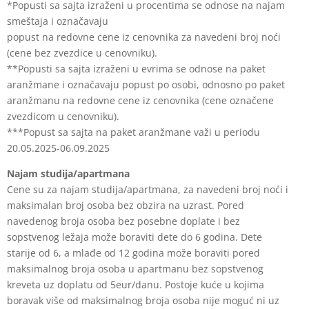
*Popusti sa sajta izraženi u procentima se odnose na najam
smeštaja i označavaju
popust na redovne cene iz cenovnika za navedeni broj noći
(cene bez zvezdice u
cenovniku).
**Popusti sa sajta izraženi u evrima se odnose na paket
aranžmane i označavaju
popust po osobi, odnosno po paket
aranžmanu na redovne cene iz cenovnika (cene
označene
zvezdicom u cenovniku).
***Popust sa sajta na paket aranžmane važi u periodu
20.05.2025-06.09.2025
Najam studija/apartmana
Cene su za najam studija/apartmana, za navedeni broj noći i
maksimalan broj osoba
bez obzira na uzrast. Pored
navedenog broja osoba bez posebne doplate i bez
sopstvenog ležaja može boraviti dete do 6 godina. Dete
starije od 6, a mlađe od 12
godina može boraviti pored
maksimalnog broja osoba u apartmanu bez sopstvenog
kreveta uz doplatu od 5eur/danu. Postoje kuće u kojima
boravak više od maksimalnog
broja osoba nije moguć ni uz