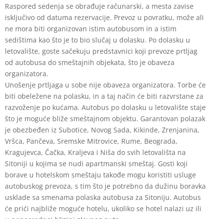
Raspored sedenja se
obrađuje računarski, a mesta zavise
isključivo od datuma rezervacije. Prevoz u
povratku, može ali
ne mora biti organizovan istim autobusom in a istim
sedištima kao
što je to bio slučaj u dolasku. Po dolasku u
letovalište, goste sačekuju predstavnici koji
prevoze prtljag
od autobusa do smeštajnih objekata, što je obaveza
organizatora.
Unošenje prtljaga u sobe nije obaveza organizatora. Torbe će
biti obeležene na
polasku, in a taj način će biti razvrstane za
razvoženje po kućama. Autobus po dolasku
u letovalište staje
što je moguće bliže smeštajnom objektu. Garantovan polazak
je
obezbeđen iz Subotice, Novog Sada, Kikinde, Zrenjanina,
Vršca, Pančeva, Sremske
Mitrovice, Rume, Beograda,
Kragujevca, Čačka, Kraljeva i Niša do svih letovališta na
Sitoniji u kojima se nudi apartmanski smeštaj. Gosti koji
borave u hotelskom smeštaju
takođe mogu koristiti usluge
autobuskog prevoza, s tim što je potrebno da dužinu
boravka
usklade sa smenama polaska autobusa za Sitoniju. Autobus
će prići najbliže
moguće hotelu, ukoliko se hotel nalazi uz ili