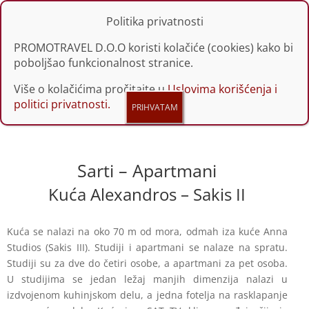
Politika privatnosti
PROMOTRAVEL D.O.O koristi kolačiće (cookies) kako bi
poboljšao funkcionalnost stranice.
Više o kolačićima pročitajte u
Uslovima korišćenja i
politici privatnosti.
Sarti – Apartmani
Kuća Alexandros – Sakis II
Kuća se nalazi na oko 70 m od mora, odmah iza kuće Anna
Studios (Sakis III). Studiji i apartmani se nalaze na spratu.
Studiji su za dve do četiri osobe, a apartmani za pet osoba.
U studijima se jedan ležaj manjih dimenzija nalazi u
izdvojenom kuhinjskom delu, a jedna fotelja na rasklapanje