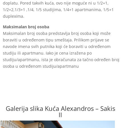
doplatu. Pored takvih kuća, ovo nije moguće ni u 1/2+1,
1/2+2,1/3+1 ,1/4, 1/5 studijima, 1/4+1 apartmanima, 1/5+1
duplexima.
Maksimalan broj osoba
Maksimalan broj osoba predstavlja broj osoba koji može
boraviti u određenom tipu
smeštaja. Prilikom prijave se
navode imena svih putnika koji će boraviti u određenom
studiju ili apartmanu. Iako je cena izražena po
studiju/apartmanu, ista je obračunata za
tačno određen broj
osoba u određenom studiju/apartmanu
Galerija slika Kuća Alexandros – Sakis
II