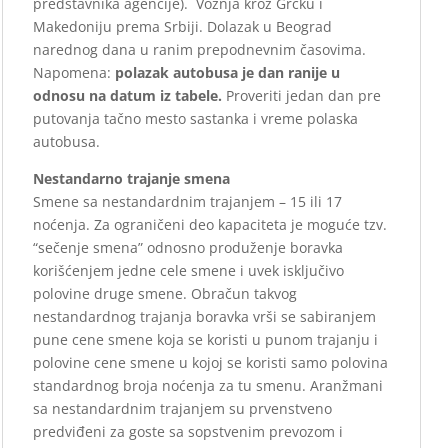
predstavnika agencije). Vožnja kroz Grčku i
Makedoniju prema Srbiji. Dolazak u Beograd
narednog dana u ranim prepodnevnim časovima.
Napomena:
polazak autobusa je dan ranije u
odnosu na datum iz tabele.
Proveriti jedan dan pre
putovanja tačno mesto sastanka i vreme polaska
autobusa.
Nestandarno trajanje smena
Smene sa nestandardnim trajanjem – 15 ili 17
noćenja. Za ograničeni deo kapaciteta je
moguće tzv.
“sečenje smena” odnosno produženje boravka
korišćenjem jedne cele
smene i uvek isključivo
polovine druge smene. Obračun takvog
nestandardnog trajanja
boravka vrši se sabiranjem
pune cene smene koja se koristi u punom trajanju i
polovine
cene smene u kojoj se koristi samo polovina
standardnog broja noćenja za tu smenu.
Aranžmani
sa nestandardnim trajanjem su prvenstveno
predviđeni za goste sa
sopstvenim prevozom i