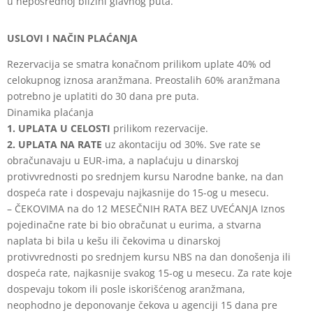
u neposrednoj blizini glavnog puta.
USLOVI I NAČIN PLAĆANJA
Rezervacija se smatra konačnom prilikom uplate 40% od
celokupnog iznosa aranžmana. Preostalih 60% aranžmana
potrebno je uplatiti do 30 dana pre puta.
Dinamika plaćanja
1. UPLATA U CELOSTI
prilikom rezervacije.
2. UPLATA NA RATE
uz akontaciju od 30%. Sve rate se
obračunavaju u EUR-ima, a naplaćuju u dinarskoj
protivvrednosti po srednjem kursu Narodne banke, na dan
dospeća rate i dospevaju najkasnije do 15-og u mesecu.
– ČEKOVIMA na do 12 MESEČNIH RATA BEZ UVEĆANJA Iznos
pojedinačne rate bi bio obračunat u eurima, a stvarna
naplata bi bila u kešu ili čekovima u dinarskoj
protivvrednosti po srednjem kursu NBS na dan donošenja ili
dospeća rate, najkasnije svakog 15-og u mesecu. Za rate koje
dospevaju tokom ili posle iskorišćenog aranžmana,
neophodno je deponovanje čekova u agenciji 15 dana pre