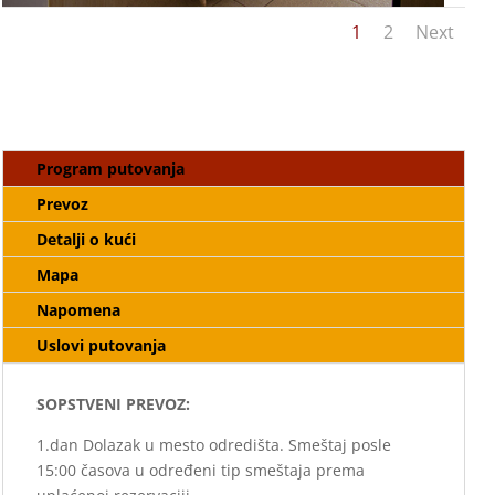
1
2
Next
Program putovanja
Prevoz
Detalji o kući
Mapa
Napomena
Uslovi putovanja
SOPSTVENI PREVOZ:
1.dan Dolazak u mesto odredišta. Smeštaj posle
15:00 časova u određeni tip smeštaja prema