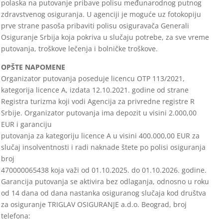
polaska na putovanje pribave polisu međunarodnog putnog
zdravstvenog osiguranja. U agenciji je moguće uz fotokopiju
prve strane pasoša pribaviti polisu osiguravača Generali
Osiguranje Srbija koja pokriva u slučaju potrebe, za sve vreme
putovanja, troškove lečenja i bolničke troškove.
OPŠTE NAPOMENE
Organizator putovanja poseduje licencu OTP 113/2021,
kategorija licence A, izdata 12.10.2021. godine od strane
Registra turizma koji vodi Agencija za privredne registre R
Srbije. Organizator putovanja ima depozit u visini 2.000,00
EUR i garanciju
putovanja za kategoriju licence A u visini 400.000,00 EUR za
slučaj insolventnosti i radi naknade štete po polisi osiguranja
broj
470000065438 koja važi od 01.10.2025. do 01.10.2026. godine.
Garancija putovanja se aktivira bez odlaganja, odnosno u roku
od 14 dana od dana nastanka osiguranog slučaja kod društva
za osiguranje TRIGLAV OSIGURANJE a.d.o. Beograd, broj
telefona: