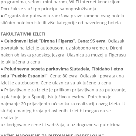
programima, sefom, mini barom, WI FI internet konekcijom.
Doručak se služi po principu samoposluživanja.
● Organizator putovanja zadržava pravo zamene ovog hotela
sličnim hotelom iste ili više kategorije od navedenog hotela.
FAKULTATIVNI IZLETI
● Celodnevni izlet “Đirona i Figeras”. Cena: 95 evra.
Odlazak i
povratak na izlet je autobusom, uz slobodno vreme u Đironi
nakon obilaska gradskog jezgra. Ulaznica za muzej u Figerasu
je uključena u cenu.
● Poludnevna poseta parkovima Sjutadela, Tibidabo i etno
selu “Pueblo Espanjol”
. Cena: 80 evra. Odlazak i povratak na
izlet je autobusom. Cene ulaznica su uključene u cenu.
● Prijavljivanje za izlete je prilikom prijavljivanja za putovanje,
a plaćanje je u Španiji, isključivo u evrima. Potrebno je
najmanje 20 prijavljenih učesnika za realizaciju ovog izleta. U
slučaju manjeg broja prijavljenih, izlet bi mogao da se
realizuje
uz korigovanje cene ili sadržaja, a uz dogovor sa putnicima.
VAŽNE NAPOMENE ZA PUTOVANJE “BARSELONA”