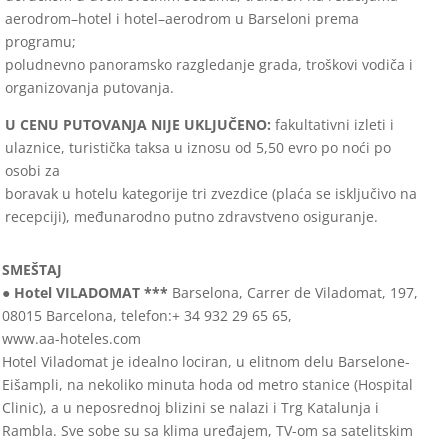
aerodrom–hotel i hotel–aerodrom u Barseloni prema
programu;
poludnevno panoramsko razgledanje grada, troškovi vodiča i
organizovanja putovanja.
U CENU PUTOVANJA NIJE UKLJUČENO:
fakultativni izleti i
ulaznice, turistička taksa u iznosu od 5,50 evro po noći po
osobi za
boravak u hotelu kategorije tri zvezdice (plaća se isključivo na
recepciji), međunarodno putno zdravstveno osiguranje.
SMEŠTAJ
● Hotel VILADOMAT ***
Barselona, Carrer de Viladomat, 197,
08015 Barcelona, telefon:+ 34 932 29 65 65,
www.aa-hoteles.com
Hotel Viladomat je idealno lociran, u elitnom delu Barselone-
Eišampli, na nekoliko minuta hoda od metro stanice (Hospital
Clinic), a u neposrednoj blizini se nalazi i Trg Katalunja i
Rambla. Sve sobe su sa klima uređajem, TV-om sa satelitskim