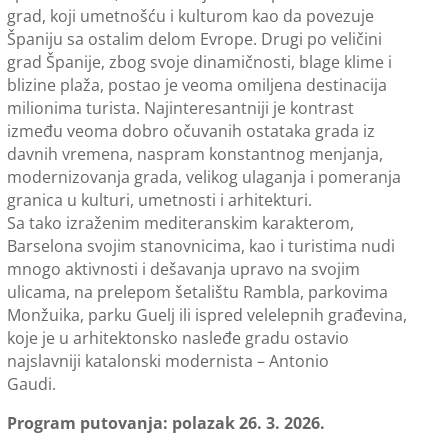
grad, koji umetnošću i kulturom kao da povezuje
Španiju sa ostalim delom Evrope. Drugi po veličini
grad Španije, zbog svoje dinamičnosti, blage klime i
blizine plaža, postao je veoma omiljena destinacija
milionima turista. Najinteresantniji je kontrast
između veoma dobro očuvanih ostataka grada iz
davnih vremena, naspram konstantnog menjanja,
modernizovanja grada, velikog ulaganja i pomeranja
granica u kulturi, umetnosti i arhitekturi.
Sa tako izraženim mediteranskim karakterom,
Barselona svojim stanovnicima, kao i turistima nudi
mnogo aktivnosti i dešavanja upravo na svojim
ulicama, na prelepom šetalištu Rambla, parkovima
Monžuika, parku Guelj ili ispred velelepnih građevina,
koje je u arhitektonsko nasleđe gradu ostavio
najslavniji katalonski modernista – Antonio
Gaudi.
Program putovanja: polazak 26. 3. 2026.