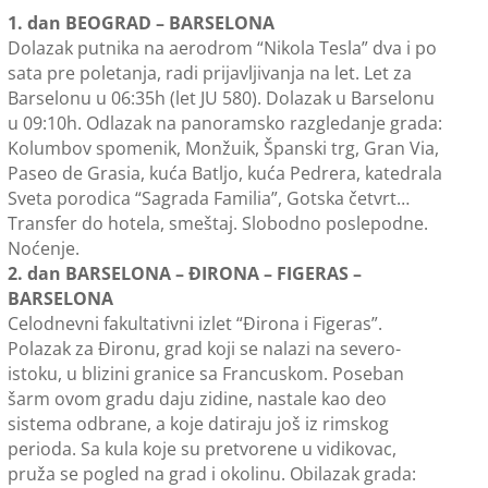
1. dan BEOGRAD – BARSELONA
Dolazak putnika na aerodrom “Nikola Tesla” dva i po
sata pre poletanja, radi prijavljivanja na let. Let za
Barselonu u 06:35h (let JU 580). Dolazak u Barselonu
u 09:10h. Odlazak na panoramsko razgledanje grada:
Kolumbov spomenik, Monžuik, Španski trg, Gran Via,
Paseo de Grasia, kuća Batljo, kuća Pedrera, katedrala
Sveta porodica “Sagrada Familia”, Gotska četvrt…
Transfer do hotela, smeštaj. Slobodno poslepodne.
Noćenje.
2. dan BARSELONA – ĐIRONA – FIGERAS –
BARSELONA
Celodnevni fakultativni izlet “Đirona i Figeras”.
Polazak za Đironu, grad koji se nalazi na severo-
istoku, u blizini granice sa Francuskom. Poseban
šarm ovom gradu daju zidine, nastale kao deo
sistema odbrane, a koje datiraju još iz rimskog
perioda. Sa kula koje su pretvorene u vidikovac,
pruža se pogled na grad i okolinu. Obilazak grada: