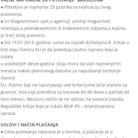
● Potrebno je najmanje 25 putnika za realizaciju ovog
putovanja.
● Uz blagovremeni upit u agenciji, postoji mogućnost
smeštaja u jednokrevetnim ili trokrevetnim sobama u kojima
je treći ležaj pomoćni.
● Od 19.07.2013. godine, uslov za ulazak državljana R. Srbije u
bilo koju članicu EU je da poseduju putnu ispravu koja je
izdata
u poslednjih deset godina I koja mora da važi najmanje tri
meseca nakon planiranog datuma za napuštanje teritorije
članice
EU. Putnici koji ne ispunjavaju ove kriterijume biće vraćeni sa
granice. Viza nije potrebna za boravak do 90 dana u period od
šest meseci. Bezvizni režim se ne odnosi na nosioce pasoša
Republike Srbije koje je izdalo MUP RS – Koordinaciona
uprava.
USLOVI I NAČIN PLAĆANJA
● Cena putovanja iskazana je u evrima, a plaćanje je u