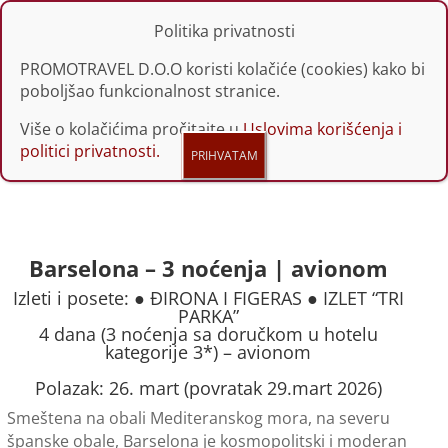
Politika privatnosti
PROMOTRAVEL D.O.O koristi kolačiće (cookies) kako bi
poboljšao funkcionalnost stranice.
Više o kolačićima pročitajte u
Uslovima korišćenja i
politici privatnosti.
Barselona – 3 noćenja | avionom
Izleti i posete: ● ĐIRONA I FIGERAS ● IZLET “TRI
PARKA”
4 dana (3 noćenja sa doručkom u hotelu
kategorije 3*) – avionom
Polazak: 26. mart (povratak 29.mart 2026)
Smeštena na obali Mediteranskog mora, na severu
španske obale, Barselona je kosmopolitski i moderan