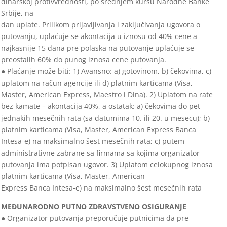
dinarskoj protivvrednosti, po srednjem kursu Narodne Banke
Srbije, na
dan uplate. Prilikom prijavljivanja i zaključivanja ugovora o
putovanju, uplaćuje se akontacija u iznosu od 40% cene a
najkasnije 15 dana pre polaska na putovanje uplaćuje se
preostalih 60% do punog iznosa cene putovanja.
● Plaćanje može biti: 1) Avansno: a) gotovinom, b) čekovima, c)
uplatom na račun agencije ili d) platnim karticama (Visa,
Master, American Express, Maestro i Dina). 2) Uplatom na rate
bez kamate – akontacija 40%, a ostatak: a) čekovima do pet
jednakih mesečnih rata (sa datumima 10. ili 20. u mesecu); b)
platnim karticama (Visa, Master, American Express Banca
Intesa-e) na maksimalno šest mesečnih rata; c) putem
administrativne zabrane sa firmama sa kojima organizator
putovanja ima potpisan ugovor. 3) Uplatom celokupnog iznosa
platnim karticama (Visa, Master, American
Express Banca Intesa-e) na maksimalno šest mesečnih rata
MEĐUNARODNO PUTNO ZDRAVSTVENO OSIGURANJE
● Organizator putovanja preporučuje putnicima da pre