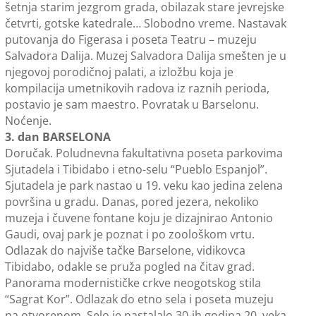
šetnja starim jezgrom grada, obilazak stare jevrejske
četvrti, gotske katedrale… Slobodno vreme. Nastavak
putovanja do Figerasa i poseta Teatru – muzeju
Salvadora Dalija. Muzej Salvadora Dalija smešten je u
njegovoj porodičnoj palati, a izložbu koja je
kompilacija umetnikovih radova iz raznih perioda,
postavio je sam maestro. Povratak u Barselonu.
Noćenje.
3. dan BARSELONA
Doručak. Poludnevna fakultativna poseta parkovima
Sjutadela i Tibidabo i etno-selu “Pueblo Espanjol”.
Sjutadela je park nastao u 19. veku kao jedina zelena
površina u gradu. Danas, pored jezera, nekoliko
muzeja i čuvene fontane koju je dizajnirao Antonio
Gaudi, ovaj park je poznat i po zoološkom vrtu.
Odlazak do najviše tačke Barselone, vidikovca
Tibidabo, odakle se pruža pogled na čitav grad.
Panorama modernističke crkve neogotskog stila
“Sagrat Kor”. Odlazak do etno sela i poseta muzeju
na otvorenom. Selo je nastalalo 30-ih godina 20. veka