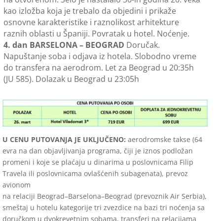
kao izložba koja je trebalo da objedini i prikaže
osnovne karakteristike i raznolikost arhitekture
raznih oblasti u Španiji. Povratak u hotel. Noćenje.
4. dan BARSELONA – BEOGRAD
Doručak.
Napuštanje soba i odjava iz hotela. Slobodno vreme
do transfera na aerodrom. Let za Beograd u 20:35h
(JU 585). Dolazak u Beograd u 23:05h
U CENU PUTOVANJA JE UKLJUČENO:
aerodromske takse (64
evra na dan objavljivanja programa, čiji je iznos podložan
promeni i koje se plaćaju u dinarima u poslovnicama Filip
Travela ili poslovnicama ovlašćenih subagenata), prevoz
avionom
na relaciji Beograd–Barselona–Beograd (prevoznik Air Serbia),
smeštaj u hotelu kategorije tri zvezdice na bazi tri noćenja sa
doručkom u dvokrevetnim sobama, transferi na relacijama