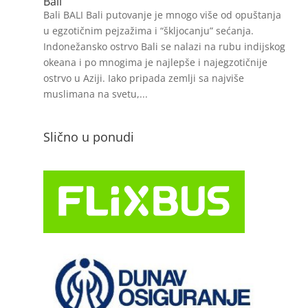
Bali
Bali BALI Bali putovanje je mnogo više od opuštanja
u egzotičnim pejzažima i “škljocanju” sećanja.
Indonežansko ostrvo Bali se nalazi na rubu indijskog
okeana i po mnogima je najlepše i najegzotičnije
ostrvo u Aziji. Iako pripada zemlji sa najviše
muslimana na svetu,...
Slično u ponudi