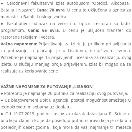
●
Celodnevni fakultativni izlet autobusom “Obidoš, Alkobasa,
Batalja i Nazare”.
Cena: 70 evra
. U cenu je uključena ulaznica za
manastir u Batalji i usluge
vodiča.
●
Fakultativni odlazak na večeru u tipični restoran sa fado
programom.
Cena: 65 evra.
U cenu je uključen transfer do
restorana taksijem i večera.
Va
žna
napomena:
Prijavljivanje za izlete je prilikom prijavljivanja
za putovanje, a plaćanje je u Lisabonu, isključivo u evrima
.
Potrebno je najmanje 15
prijavljenih učesnika za
realizaciju ovog
izleta. U slučaju manjeg broja prijavljenih, izlet bi mogao da se
realizuje uz korigovanje cene
VAŽNE NAPOMENE ZA PUTOVANJE „LISABON“
● Potrebno je najmanje 20 putnika za realizaciju ovog putovanja.
● Uz blagovremeni upit u agenciji
, postoji mogućnost smeštaja u
jednokrevetnim sobama uz doplatu.
● Od 19.07.2013. godine, uslov za ulazak državljana R. Srbije u
bilo koju članicu EU je da poseduju putnu ispravu koja je izd
ata u
poslednjih
deset godina i koja mora da važi naj
manje tri meseca