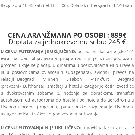
Beograd u
10
:
45
sati (let LH 14
06
). Dolazak u Beograd u
12
:
40
sati.
CENA ARANŽMANA PO OSOBI :
899€
Doplata za jednokrevetnu sobu: 245 €
U CENU
PUTOVANJA JE UKLJUČENO:
aerodromske takse (oko 1
01
evra na dan objavljivanja programa,
čiji je iznos podložan
promeni i
koje se plaćaju u dinarima u poslovnicama Filip Travela
ili u poslovnicama ovlašćenih subagenata)
, avionski prevoz na
relaciji
Beograd
–
Minhen
–
Lisabon
–
Frankfurt
–
Beograd
(prevoznik
Lufthansa), smeštaj u hotelu kategorije
četiri
zvezdice
u dvokrevetnim sobama (5
noćenja sa doručkom), transferi
autobusom od aerodroma do hotela i od hotela do aerodroma u
Lisabonu prema programu, panorams
ko
razgledanje Lisabona,
usluge vodiča i troškovi organizovanja putovanja.
U CENU PUTOVANJA NIJE UKLJUČENO:
boravišna taksa za starije
od 13 godina, 2 evra po noći po osobi (plaća se na recepciji