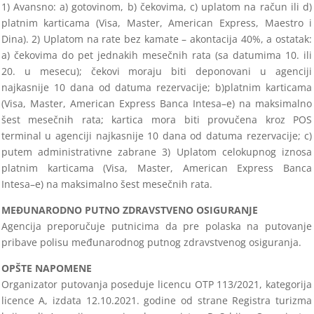
1) Avansno: a)
gotovinom, b) čekovima, c) uplatom na račun ili d)
platnim karticama (Visa, Master,
American Express, Maestro i
Dina). 2) Uplatom na rate bez kamate
–
akontacija 40%, a ostatak:
a) čekovima do pet jednakih mesečnih
rata (sa datumima 10. ili
20.
u mesecu); čekovi moraju biti deponovani u agenciji
najkasnije 10 dana od datuma rezervacije; b)
platnim karticama
(Visa, Master, American Express Banca Intesa
–
e) na maksimalno
šest mesečnih rata; kartica
mora biti provučena kroz POS
t
erminal u agenciji najkasnije 10 dana od datuma rezervacije; c)
putem administrativne zabrane
3) Uplatom celokupnog iznosa
platnim karticama (Visa, Master, American
Express Banca
Intesa
–
e
) na maksimalno šest mesečnih rata
.
MEĐUNARODNO PUTNO ZDRAVSTVENO OSIGURANJE
Agencija preporučuje putnicima da pre polaska na putovanje
pribave polisu međunarodnog putnog zdravstvenog osiguranja.
OPŠTE NAPOMENE
Organizator putovanja poseduje licencu OTP 113/2021, kategorija
licence A, izdata 12.10.2021. godine od strane Registra tur
izma