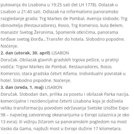
putovanja do Lisabona u
19
:
2
5
sati (let L
H
1778
). Dolazak u
Lisabon u
21
:
4
0
sati. Odlazak na informativno panoramsko
razgledanje grada: Trg Markes de Pombal, Avenija slobode, Trg
obnovitelja (Restaurad
ores),
Rosio, Trg Komersio, kula Belem,
manastir Svetog Žeronima, Spomenik otkrićima, panorama
tvrđave svetog Đorđa…Transfer do ho
tela.
Slobodno popodne.
No
ćenje.
2. dan (
utorak
, 3
0
.
april
)
LISABON
Doručak. O
bilazak glavnih gradskih trgova pešice, u pratnji
vodiča:
Trgovi Markes de Pombal, Restaura
dores, Rosio,
Komersio, stara gradska četvrt Alfama. Individualni povratak u
hotel. Slobodno popodne. Noćenje.
3. dan (
sreda
, 1.
maj
)
LISABON
Doru
čak.
Slobodan dan, prilika za posetu i obilazak Parka nacija,
komercijalne i rezidencijalne četvrti Lisa
bona koja je doživela
veliku transformaciju povodom održavanja Svetske izlo
ž
be Expo
98
–
najvećeg zatvorenog okeanarijuma
u Evropi (u
laznica je oko
13 evra); ili vožnju žičarom sa panoramskim pogledom na most
Vasko da Gama, najduži most u Evropi dužine 17 ki
lometara.