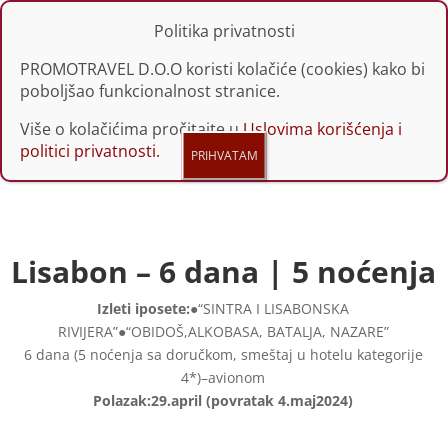
Politika privatnosti
PROMOTRAVEL D.O.O koristi kolačiće (cookies) kako bi
poboljšao funkcionalnost stranice.
Više o kolačićima pročitajte u
Uslovima korišćenja i
politici privatnosti.
Lisabon – 6 dana | 5 noćenja
Izleti i
posete
:
●“
SINTRA I LISABONSKA
RIVIJERA”
●“
OBIDO
Š,
ALKOBASA, BATALJA, NAZARE”
6 dana (5 noćenja sa doru
čkom, smeštaj u hotelu kategorije
4
*
)
–
avionom
Polazak:
29
.
april
(povratak 4.
maj
2024)