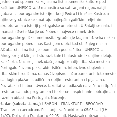
jednom od spomenika koji su na listi spomenika kulture pod
zaštitom UNESCO
–
a. U manastiru su sahranjeni najpoznati
ji
ljubavnici portugalske istorije
–
kralj Pedro I i Ineš se Kastro, a
njihove grobnice se smatraju najlepšim gotičkim reljefnim
skulpturama u
istoriji portugalske umetnosti. U Batalji se nalazi
manastir Svete Marije od Pobede, najveće remek
–
delo
portugals
ke gotičke umetnosti.
Izgrađen je krajem 14. veka nakon
portugalske pobede nas Kastiljom u bici kod obližnjeg mesta
Alžubarote, i na listi je spome
nika pod
zaštitom UNESCO
–
a.
Mnogobrojni kitnjasti stubovi, kule i balustrade iz daljine deluju
kao čipka. Naz
are je nekadašnje najpoznatije ribarsko
mesto u
Portugalu čuveno po karakterističnim, intenzivno obojenim
ribarskim brodićima, danas živopisno i užurbano turističko
mesto
sa
dugim plažama, odličnim ribljim restoranima i pijacama.
Povratak u Lisabon.
Uveče
, fakultativni odlazak na večeru u tipični
restoran sa fado
programom i folklorom inspirisanim običajima u
raznim oblastima Portugala.
Noćenje.
6. dan (
subota
,
4
.
maj
)
LISABON
–
FRANKFURT
–
BEOGRAD
T
ransfer na aerodrom. Poletanje
za Frankfurt u
0
5:
05
sati (LH
1
497
). Dolazak u
Frankurt u
09
:
05
sati. Nastavak putovanja za