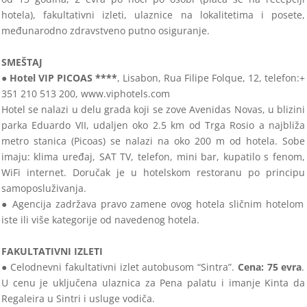
hotela), fakul
tativni izleti, ulaznice na lokalitetima i posete,
međunarodno zdravstveno putno osiguranje.
SMEŠTAJ
● Hotel
VIP PICOAS ****
,
Lisabon, Rua Filipe Folque, 12, telefon:+
351
210 513 200, www.viphotels.com
Hotel se nalazi u delu grada koji se zove Avenidas Novas, u blizini
parka Eduardo VII, udaljen oko 2.5 km od Trga Rosio a naj
bliža
metro
stanica (Picoas) se nalazi na oko 200 m od hotela. Sobe
imaju: klima uređaj, SAT TV, telefon, mini bar, kupatilo s feno
m,
WiFi internet.
Doručak je u hotelskom restoranu po principu
samoposluživanja.
●
Agencija zadržava pravo zamene ovog hotela sličnim hotelom
iste ili
više kategorije od navedenog hotela.
FAKULTATIVNI IZLETI
●
Celodnevni fakultativni izlet autobusom “Sintra
”.
Cena:
75
evra
.
U cenu je uključena ulaznica za Pena palatu i imanje Kinta da
Regaleira u Sintri i
usluge
vodiča.