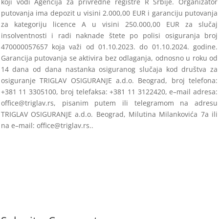
koji vodi
Agencija za privredne registre R Srbije. Organizator
putovanja ima depozit u visini 2.000,00 EUR i
garanciju putovanja
za kategoriju licence A
u visini 250.000,00 EUR za slučaj
insolventnosti i radi naknade štete po polisi osiguranja broj
470000057657 koja važi od 01.
10.2023. do
01.10.2024. godine.
Garancija putovanja se aktivira bez odlaganja, odnosno
u roku od
14 dana od dana nastanka osiguranog slučaja kod
društva za
osiguranje TRIGLAV OSIGURANJE a.d.o. Beograd, broj telefona:
+381 11 3305100, broj telefaksa: +381 11 3122420, e
–
mail
adresa:
office@triglav.rs, pisanim putem ili telegramom na adresu
TRI
GLAV OSIGURANJE a.d.o. Beograd, Milutina Milankovića 7a ili
na e
–
mail: office@triglav.rs.
.