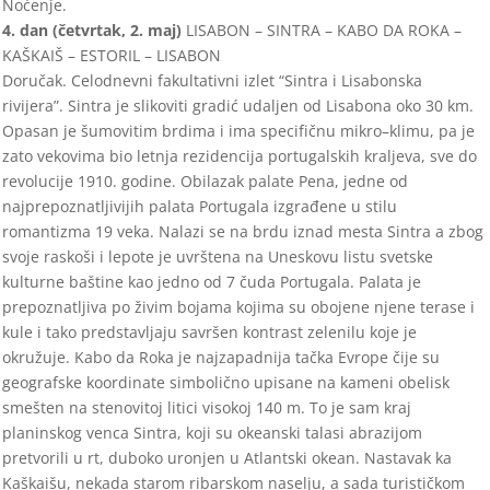
Noćenje.
4. dan (
četvrtak
,
2. maj
)
LISABON
–
SINTRA
–
KABO DA ROKA
–
KAŠKAIŠ
–
ESTORIL
–
LISABON
Doručak. Celodnevni fakultativni izlet “Sin
tra i Lisabonska
rivijera”. Sintra je slikoviti gradić udaljen od Lisabona oko 30 km.
Opasan je šumovitim brdima i ima specif
ičnu mikro
–
klimu,
pa je
zato vekovima bio letnja rezidencija portugalskih kraljeva, sve
do
revolucije 1910. godine. Obilazak palate Pena, jedne od
najprepoz
natljivijih palata Portugala izgrađene u stilu
romantizma 19 veka. Nalazi se na brdu iznad mesta Sin
tra a zbog
svoje raskoši i lepote je
uvrštena na Uneskovu listu svetske
kulturne ba
š
tine kao
jedno od 7 čuda Portugala. Palata je
prepoznatljiva po živim bojama kojima su
obojene njene terase i
kule i tako predstavljaju savršen kontrast zelenilu koje je
okružuje. Kabo da Roka je najzapadnija ta
čka Evrope čije su
geografske koordinate simbolično u
pisane na kameni obelisk
smešten na stenovitoj litici visokoj 140 m. To je sam kraj
planinskog venca
Sintra, koji su okeanski talasi abrazijom
pretvorili u rt, duboko uronjen u Atlantski okean. Nastavak ka
Kaškaišu, nekada sta
rom ribarskom
naselju, a sad
a turističkom