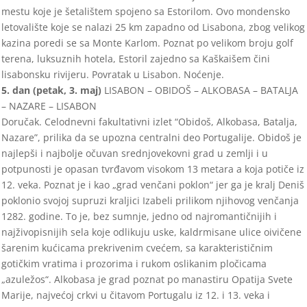
mestu koje je šetalištem spojeno sa Estorilom. Ovo mondensko
letovalište koje se nalazi 25 km zapadno od
Lisabona, zbog velikog
kazina poredi se sa Monte Karlom. Poznat po velikom broju golf
terena, luksuznih hotela, Estoril zajed
no sa
Kaškai
šem čini
lisabonsku rivijeru. Povratak u Lisabon. Noćenje.
5. dan (
petak
, 3.
maj
)
LISABON
–
OBIDOŠ
–
ALKOBASA
–
BATALJA
–
NAZARE
–
LISABON
Doručak. Celodnevni fakultativni izlet “Obido
š,
Alkobasa, Batalja,
Nazare
”, prilika da se upozna centralni deo P
ortugalije. Obidoš je
najlep
ši i najbolje očuvan srednjovekovni grad u zemlji i
u
potpunosti je opasan tvrđavom visokom 13 metara a koja potiče iz
12. veka. Poznat je i kao „grad venčani poklon“ jer ga je
kralj Deniš
poklonio svojoj supruzi kraljici Izabeli prilikom njihovog venčanja
1282. godine. To je, bez sumnje, jedno od najromantičnijih i
najživopisnijih
sela koje odlikuju uske, kaldrmisane ulice oivičene
šarenim kućicama prekrivenim cvećem, sa karakterističnim
gotičkim vratima
i prozorima
i rukom osli
kanim pločicama
„azuležos“. Alkobasa je grad poznat po manastiru Opatija Svete
Marije, najvećoj crkvi u čitavom Portugalu iz
12. i 13. veka i