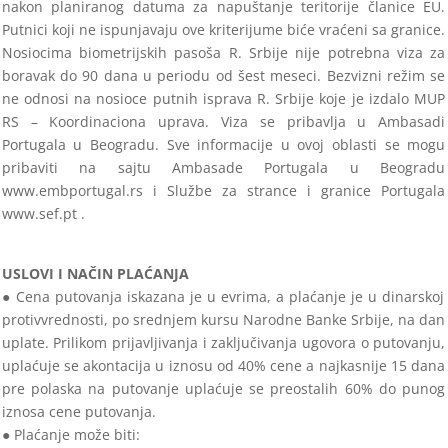
nakon planiranog datuma za napuštanje teritorije članice EU.
Putnici koji ne ispun
javaju ove kriterijume biće vraćeni sa granice.
Nosiocima biometrijskih pasoša R. Srbije nije potrebna viza za
boravak do 90
dana u periodu
od šest meseci. B
ezvizni režim se
ne odnosi na nosioce putnih isprava R. Srbije koje je izdalo MUP
RS
–
Koordinaciona uprava. Viza se prib
avlja u Ambasadi
Portugala u Beogradu. Sve informacije u ovoj oblasti se mogu
pribaviti na sajtu Ambasade Portugala u Beograd
u
www.embp
ortugal.rs i Službe za strance i granice Portugala
www.sef.pt .
USLOVI I NAČIN PLAĆANJA
●
Cena putovanja iskazana je u evrima, a plaćanje je u dinarskoj
protivvrednosti, po srednjem kursu Narodne Banke Srbije, na
dan
uplate. Prilikom
prijavljivanja i zaključivanja ugovora o putovanju,
uplaćuje se akontacija u iznosu od 40% cene a najkasnije 15
dana
pre polaska na putovanje uplaćuje se preostalih 60% do punog
iznosa cene putovanja.
●
Plaćanje može biti: