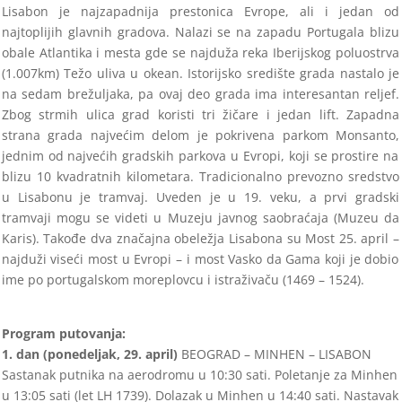
Lisabon je najzapadnija
prestonica Evrope, ali i jedan od
najtoplijih glavnih gradova. Nalazi se na zapadu Portu
gala blizu
obale Atlantika i mesta gde se najduža reka Iberijskog poluostrva
(1.007km) Težo uliva u okean. Is
torijsko središte grada nastalo je
na sedam brežuljaka, pa
ovaj deo grada ima interesantan reljef.
Zbog strmih
ulica grad koristi tri žičare i jedan lift. Zapadna
strana grada najvećim delom je pokrivena parkom Monsanto,
jednim od najvećih gradskih parkova u Evropi, koji se prostire na
blizu 10 kvadratnih kilometa
ra. Tradicionalno
prevozno sredstvo
u Lisabonu je tramvaj. Uveden je u 19. veku, a prvi gradski
tramvaji mogu se videti u Muzeju
javnog saobraćaja (Muzeu da
Karis). Takođe dva značajna obeležja Lisabona su Most 25. april
–
najduži viseći
most u Evropi
–
i
most Vasko da Gama koji je dobio
ime po portugalskom moreplovcu i istraživaču (1469
–
1524).
Program putovanja:
1. dan (
ponedeljak
,
29
.
april
)
BEOGRAD
–
MINHEN
–
LISABON
Sastanak putnika na aerodromu u
10
:
30
sati. Poletanje za
Minhen
u
13
:
05
sati (let L
H
1
739
).
Dolazak u
Minhen
u
14
:
40
sati. Nastavak