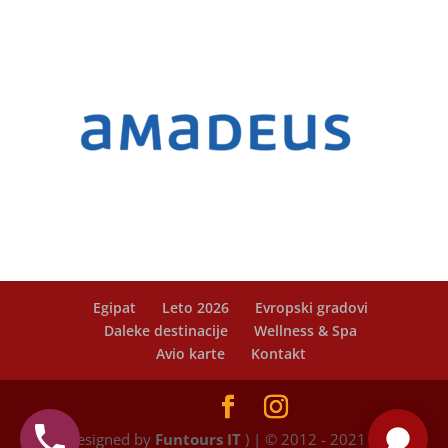
Egipat
Leto 2026
Evropski gradovi
Daleke destinacije
Wellness & Spa
Avio karte
Kontakt
Designed by
Funtours IT
) | © 2012 - 2021 Promo