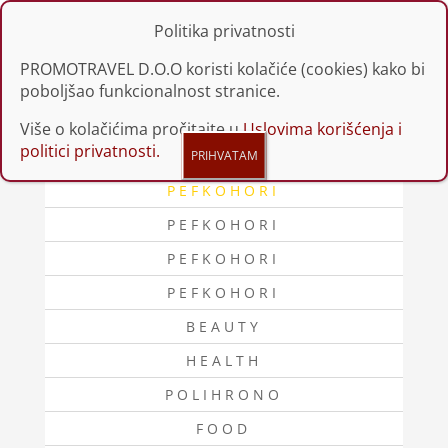
Politika privatnosti
PROMOTRAVEL D.O.O koristi kolačiće (cookies) kako bi
poboljšao funkcionalnost stranice.
Više o kolačićima pročitajte u
Uslovima korišćenja i
politici privatnosti.
PEFKOHORI
PEFKOHORI
PEFKOHORI
PEFKOHORI
BEAUTY
HEALTH
POLIHRONO
FOOD