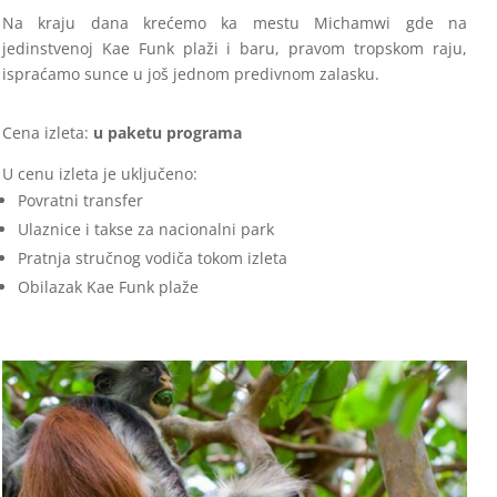
Na kraju dana krećemo ka mestu Michamwi gde na
jedinstvenoj Kae Funk plaži i baru, pravom tropskom raju,
ispraćamo sunce u još jednom predivnom zalasku.
Cena izleta:
u paketu programa
U cenu izleta je uključeno:
Povratni transfer
Ulaznice i takse za nacionalni park
Pratnja stručnog vodiča tokom izleta
Obilazak Kae Funk plaže