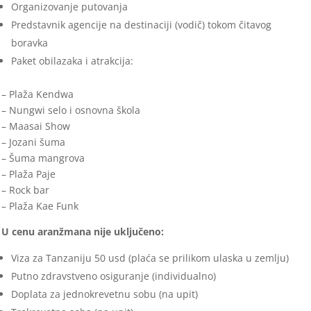
Organizovanje putovanja
Predstavnik agencije na destinaciji (vodič) tokom čitavog
boravka
Paket obilazaka i atrakcija:
– Plaža Kendwa
– Nungwi selo i osnovna škola
– Maasai Show
– Jozani šuma
– Šuma mangrova
– Plaža Paje
– Rock bar
– Plaža Kae Funk
U cenu aranžmana nije uključeno:
Viza za Tanzaniju 50 usd (plaća se prilikom ulaska u zemlju)
Putno zdravstveno osiguranje (individualno)
Doplata za jednokrevetnu sobu (na upit)