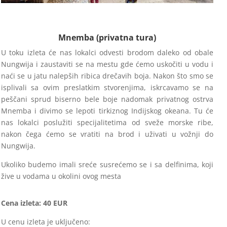
Mnemba (privatna tura)
U toku izleta će nas lokalci odvesti brodom daleko od obale
Nungwija i zaustaviti se na mestu gde ćemo uskočiti u vodu i
naći se u jatu nalepših ribica drečavih boja. Nakon što smo se
isplivali sa ovim preslatkim stvorenjima, iskrcavamo se na
peščani sprud biserno bele boje nadomak privatnog ostrva
Mnemba i divimo se lepoti tirkiznog Indijskog okeana. Tu će
nas lokalci poslužiti specijalitetima od sveže morske ribe,
nakon čega ćemo se vratiti na brod i uživati u vožnji do
Nungwija.
Ukoliko budemo imali sreće susrećemo se i sa delfinima, koji
žive u vodama u okolini ovog mesta
Cena izleta: 40 EUR
U cenu izleta je uključeno: