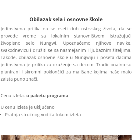
Obilazak sela i osnovne škole
Jedinstvena prilika da se oseti duh ostrvskog života, da se
provede vreme sa lokalnim stanovništvom istražujući
živopisno selo Nungwi. Upoznaćemo njihove navike,
svakodnevicu i družiti se sa nasmejanim i ljubaznim žiteljima.
Takođe, obilazak osnovne škole u Nungwiju i poseta đacima
jedinstvena je prilika za druženje sa decom. Tradicionalno su
planirani i skromni poklončići za mališane kojima naše malo
zaista puno znači.
Cena izleta:
u paketu programa
U cenu izleta je uključeno:
Pratnja stručnog vodiča tokom izleta