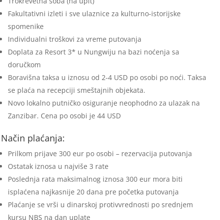
Trokrevetna soba (na upit)
Fakultativni izleti i sve ulaznice za kulturno-istorijske
spomenike
Individualni troškovi za vreme putovanja
Doplata za Resort 3* u Nungwiju na bazi noćenja sa
doručkom
Boravišna taksa u iznosu od 2-4 USD po osobi po noći. Taksa
se plaća na recepciji smeštajnih objekata.
Novo lokalno putničko osiguranje neophodno za ulazak na
Zanzibar. Cena po osobi je 44 USD
Način plaćanja:
Prilkom prijave 300 eur po osobi – rezervacija putovanja
Ostatak iznosa u najviše 3 rate
Poslednja rata maksimalnog iznosa 300 eur mora biti
isplaćena najkasnije 20 dana pre početka putovanja
Plaćanje se vrši u dinarskoj protivvrednosti po srednjem
kursu NBS na dan uplate