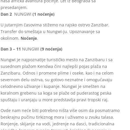
naša afrička avantura počinje. Let iz Beograda sa
presedanjem.
Dan 2
NUNGWI
(1 noćenje)
U jutarnjim časovima stižemo na rajsko ostrvo Zanzibar.
Transfer do smeštaja u Nungwi-ju. Upoznavanje sa
okolinom.
Noćenje
.
Dan 3 – 11
NUNGWI
(9 noćenja)
Nungwi je najpoznatije turističko mesto na Zanzibaru i sa
susednom plažom Kendwa čini najlepši pojas plaža na
Zanzibaru. Odnos i promene plime i oseke, kao i na celom
severnom delu ostrva, su gotovo neznatne i omogućavaju
celodnevno uživanje i kupanje. Nungwi je smešten na
koralnom grebenu sa koga se plaže od puderastog peska
spuštaju i uranjaju u more predstavlja pravi tropski raj.
Ovde nam neće biti potrebno ništa više osim da posmatramo
beskrajnu pučinu tirkiznog mora i uživamo u zvuku talasa.
Ronjenje, skijanje na vodi, jedrenje na dasci, tradicionalna