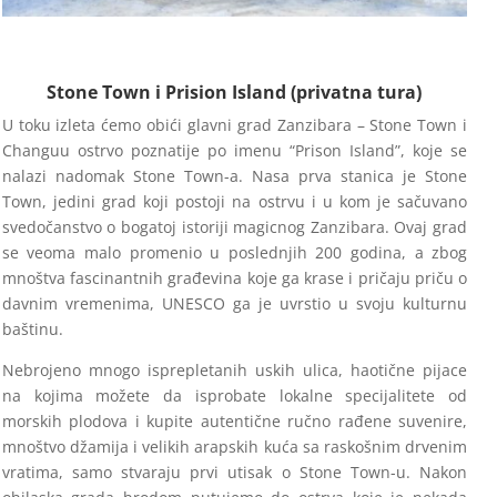
Stone Town i Prision Island (privatna tura)
U toku izleta ćemo obići glavni grad Zanzibara – Stone Town i
Changuu ostrvo poznatije po imenu “Prison Island”, koje se
nalazi nadomak Stone Town-a. Nasa prva stanica je Stone
Town, jedini grad koji postoji na ostrvu i u kom je sačuvano
svedočanstvo o bogatoj istoriji magicnog Zanzibara. Ovaj grad
se veoma malo promenio u poslednjih 200 godina, a zbog
mnoštva fascinantnih građevina koje ga krase i pričaju priču o
davnim vremenima, UNESCO ga je uvrstio u svoju kulturnu
baštinu.
Nebrojeno mnogo isprepletanih uskih ulica, haotične pijace
na kojima možete da isprobate lokalne specijalitete od
morskih plodova i kupite autentične ručno rađene suvenire,
mnoštvo džamija i velikih arapskih kuća sa raskošnim drvenim
vratima, samo stvaraju prvi utisak o Stone Town-u. Nakon