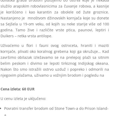
obilaska grada brodom putujemo do ostrva koje je nekada
služilo arapskim robovlasnicima za čuvanje robova, a kasnije
je korišćeno i kao karantin za obolele od žute groznice.
Nastanjeno je mnoštvom džinovskih kornjača koje su donete
sa Sejšela u 19-om veku, od kojih su neke starije više od 100
godina. Tamo žive i različite vrste ptica, paunovi, leptiri i
Duikers – retka vrsta antilope.
Uživaćemo u flori i fauni ovog ostrvceta, hraniti i maziti
kornjače, plivati oko koralnog grebena koji ga okružuje… Kad
završimo obilazak izležavamo se na prelepoj plaži sa sitnim
belim peskom i divimo se lepoti tirkiznog Indijskog okeana.
Nakon što smo istražili ostrvo uzduž i popreko i odmorili na
njegovim plažama, uživamo u vožnjim brodom i pogledu na
Cena izleta: 60 EUR
U cenu izleta je uključeno:
Povratni transfer brodom od Stone Town-a do Prison Island-
a