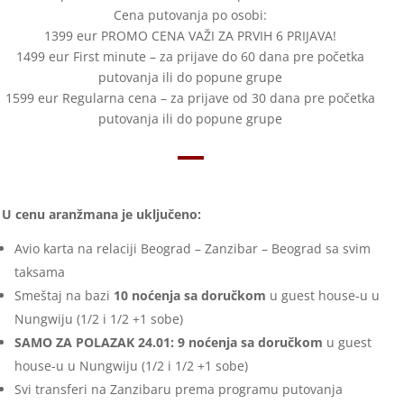
Cena putovanja po osobi:
1399 eur PROMO CENA VAŽI ZA PRVIH 6 PRIJAVA!
1499 eur First minute – za prijave do 60 dana pre početka
putovanja ili do popune grupe
1599 eur Regularna cena – za prijave od 30 dana pre početka
putovanja ili do popune grupe
U cenu aranžmana je uključeno:
Avio karta na relaciji Beograd – Zanzibar – Beograd sa svim
taksama
Smeštaj na bazi
10 noćenja sa doručkom
u guest house-u u
Nungwiju (1/2 i 1/2 +1 sobe)
SAMO ZA POLAZAK 24.01:
9 noćenja sa doručkom
u guest
house-u u Nungwiju (1/2 i 1/2 +1 sobe)
Svi transferi na Zanzibaru prema programu putovanja