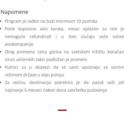
Napomene
Program je rađen na bazi minimum 10 putnika
Posle kupovine avio karata, novac uplaćen za iste je
nemoguće refundirati i u tom slučaju važe uslovi
aviokompanije
Zbog promena cena goriva na svetskom tržištu konačan
iznos avionskih taksi podložan je promeni
Putnici su u obavezi da se sami upoznaju sa viznim
režimom države u koju putuju
Za većinu destinacija potrebno je da pasoš važi još
najmanje 6 meseci nakon dana završetka putovanja