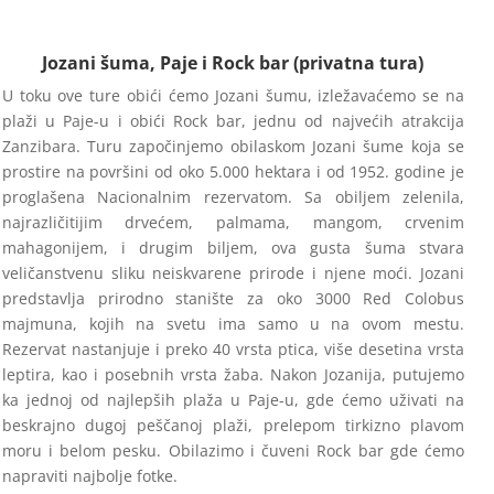
Jozani šuma, Paje i Rock bar (privatna tura)
U toku ove ture obići ćemo Jozani šumu, izležavaćemo se na
plaži u Paje-u i obići Rock bar, jednu od najvećih atrakcija
Zanzibara. Turu započinjemo obilaskom Jozani šume koja se
prostire na površini od oko 5.000 hektara i od 1952. godine je
proglašena Nacionalnim rezervatom. Sa obiljem zelenila,
najrazličitijim drvećem, palmama, mangom, crvenim
mahagonijem, i drugim biljem, ova gusta šuma stvara
veličanstvenu sliku neiskvarene prirode i njene moći. Jozani
predstavlja prirodno stanište za oko 3000 Red Colobus
majmuna, kojih na svetu ima samo u na ovom mestu.
Rezervat nastanjuje i preko 40 vrsta ptica, više desetina vrsta
leptira, kao i posebnih vrsta žaba. Nakon Jozanija, putujemo
ka jednoj od najlepših plaža u Paje-u, gde ćemo uživati na
beskrajno dugoj peščanoj plaži, prelepom tirkizno plavom
moru i belom pesku. Obilazimo i čuveni Rock bar gde ćemo
napraviti najbolje fotke.