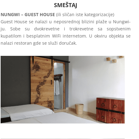
SMEŠTAJ
NUNGWI – GUEST HOUSE
(ili sličan iste kategorizacije)
Guest House se nalazi u neposrednoj blizini plaže u Nungwi-
ju. Sobe su dvokrevetne i trokrevetne sa sopstvenim
kupatilom i besplatnim WiFi internetom. U okviru objekta se
nalazi restoran gde se služi doručak.