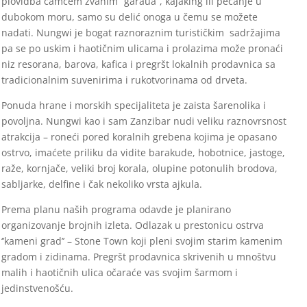
plovidba čamcem zvanim “garaua”, kajaking ili pecanje u
dubokom moru, samo su delić onoga u čemu se možete
nadati. Nungwi je bogat raznoraznim turističkim sadržajima
pa se po uskim i haotičnim ulicama i prolazima može pronaći
niz resorana, barova, kafica i pregršt lokalnih prodavnica sa
tradicionalnim suvenirima i rukotvorinama od drveta.
Ponuda hrane i morskih specijaliteta je zaista šarenolika i
povoljna. Nungwi kao i sam Zanzibar nudi veliku raznovrsnost
atrakcija – roneći pored koralnih grebena kojima je opasano
ostrvo, imaćete priliku da vidite barakude, hobotnice, jastoge,
raže, kornjače, veliki broj korala, olupine potonulih brodova,
sabljarke, delfine i čak nekoliko vrsta ajkula.
Prema planu naših programa odavde je planirano
organizovanje brojnih izleta. Odlazak u prestonicu ostrva
‘’kameni grad’’ – Stone Town koji pleni svojim starim kamenim
gradom i zidinama. Pregršt prodavnica skrivenih u mnoštvu
malih i haotičnih ulica očaraće vas svojim šarmom i
jedinstvenošću.