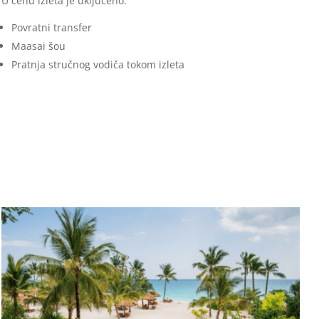
U cenu izleta je uključeno:
Povratni transfer
Maasai šou
Pratnja stručnog vodiča tokom izleta