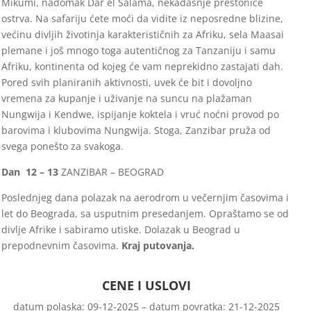
Mikumi, nadomak Dar el Salama, nekadašnje prestonice
ostrva. Na safariju ćete moći da vidite iz neposredne blizine,
većinu divljih životinja karakterističnih za Afriku, sela Maasai
plemane i još mnogo toga autentičnog za Tanzaniju i samu
Afriku, kontinenta od kojeg će vam neprekidno zastajati dah.
Pored svih planiranih aktivnosti, uvek će bit i dovoljno
vremena za kupanje i uživanje na suncu na plažaman
Nungwija i Kendwe, ispijanje koktela i vruć noćni provod po
barovima i klubovima Nungwija. Stoga, Zanzibar pruža od
svega ponešto za svakoga.
Dan 12 – 13
ZANZIBAR – BEOGRAD
Poslednjeg dana polazak na aerodrom u večernjim časovima i
let do Beograda, sa usputnim presedanjem. Opraštamo se od
divlje Afrike i sabiramo utiske. Dolazak u Beograd u
prepodnevnim časovima.
Kraj putovanja.
CENE I USLOVI
datum polaska: 09-12-2025 – datum povratka: 21-12-2025