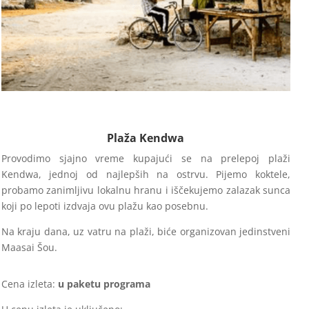
Plaža Kendwa
Provodimo sjajno vreme kupajući se na prelepoj plaži
Kendwa, jednoj od najlepših na ostrvu. Pijemo koktele,
probamo zanimljivu lokalnu hranu i iščekujemo zalazak sunca
koji po lepoti izdvaja ovu plažu kao posebnu.
Na kraju dana, uz vatru na plaži, biće organizovan jedinstveni
Maasai Šou.
Cena izleta:
u paketu programa