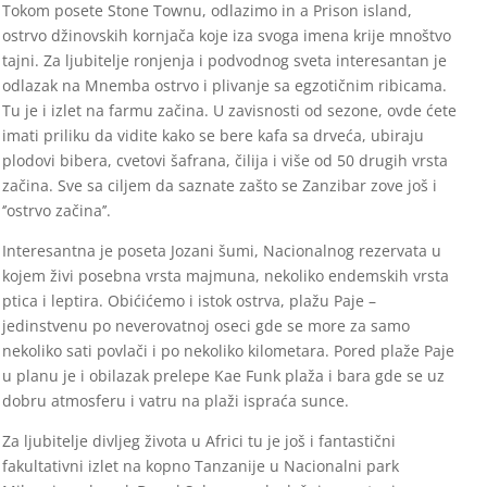
Tokom posete Stone Townu, odlazimo in a Prison island,
ostrvo džinovskih kornjača koje iza svoga imena krije mnoštvo
tajni. Za ljubitelje ronjenja i podvodnog sveta interesantan je
odlazak na Mnemba ostrvo i plivanje sa egzotičnim ribicama.
Tu je i izlet na farmu začina. U zavisnosti od sezone, ovde ćete
imati priliku da vidite kako se bere kafa sa drveća, ubiraju
plodovi bibera, cvetovi šafrana, čilija i više od 50 drugih vrsta
začina. Sve sa ciljem da saznate zašto se Zanzibar zove još i
‘’ostrvo začina’’.
Interesantna je poseta Jozani šumi, Nacionalnog rezervata u
kojem živi posebna vrsta majmuna, nekoliko endemskih vrsta
ptica i leptira. Obićićemo i istok ostrva, plažu Paje –
jedinstvenu po neverovatnoj oseci gde se more za samo
nekoliko sati povlači i po nekoliko kilometara. Pored plaže Paje
u planu je i obilazak prelepe Kae Funk plaža i bara gde se uz
dobru atmosferu i vatru na plaži ispraća sunce.
Za ljubitelje divljeg života u Africi tu je još i fantastični
fakultativni izlet na kopno Tanzanije u Nacionalni park