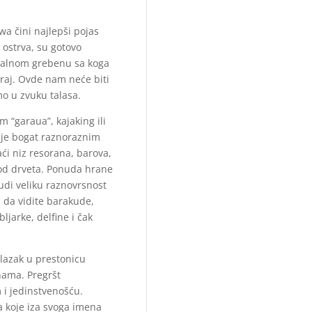
a čini najlepši pojas
ostrva, su gotovo
ralnom grebenu sa koga
 raj. Ovde nam neće biti
o u zvuku talasa.
 “garaua”, kajaking ili
je bogat raznoraznim
ći niz resorana, barova,
 od drveta. Ponuda hrane
nudi veliku raznovrsnost
u da vidite barakude,
ljarke, delfine i čak
lazak u prestonicu
nama. Pregršt
 i jedinstvenošću.
a koje iza svoga imena