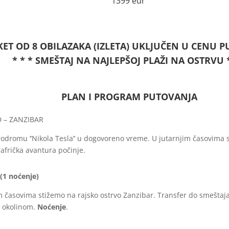
1399 eur
AKET OD 8 OBILAZAKA (IZLETA) UKLJUČEN U CENU P
* * * SMEŠTAJ NA NAJLEPŠOJ PLAŽI NA OSTRVU *
PLAN I PROGRAM PUTOVANJA
 – ZANZIBAR
odromu ‘’Nikola Tesla’’ u dogovoreno vreme. U jutarnjim časovima 
 afrička avantura počinje.
(1 noćenje)
m časovima stižemo na rajsko ostrvo Zanzibar. Transfer do smeštaj
 okolinom.
Noćenje
.​