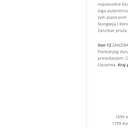
neposredne blizi
toga autentično
svih planiranih
Nungwija i Kend
Zanzibar pruža 
Dan 12
ZANZIB
Poslednjeg dana
presedanjem. O
časovima.
Kraj 
1699 e
1799 eur