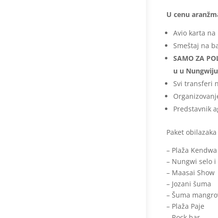
U cenu aranžma
Avio karta na
Smeštaj na b
SAMO ZA POLAS
u u Nungwiju
Svi transfer
Organizovanj
Predstavnik a
Paket obilazaka 
– Plaža Kendwa
– Nungwi selo i
– Maasai Show
– Jozani šuma
– Šuma mangro
– Plaža Paje
– Rock bar