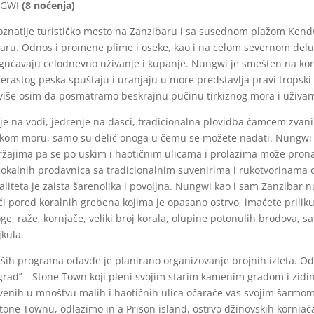
GWI
(8 noćenja)
znatije turističko mesto na Zanzibaru i sa susednom plažom Kendw
aru. Odnos i promene plime i oseke, kao i na celom severnom delu 
gućavaju celodnevno uživanje i kupanje. Nungwi je smešten na ko
erastog peska spuštaju i uranjaju u more predstavlja pravi tropski
više osim da posmatramo beskrajnu pučinu tirkiznog mora i uživam
nje na vodi, jedrenje na dasci, tradicionalna plovidba čamcem zvanim
kom moru, samo su delić onoga u čemu se možete nadati. Nungwi 
ržajima pa se po uskim i haotičnim ulicama i prolazima može prona
t lokalnih prodavnica sa tradicionalnim suvenirima i rukotvorinama
aliteta je zaista šarenolika i povoljna. Nungwi kao i sam Zanzibar 
eći pored koralnih grebena kojima je opasano ostrvo, imaćete prilik
ge, raže, kornjače, veliki broj korala, olupine potonulih brodova, sab
jkula.
ih programa odavde je planirano organizovanje brojnih izleta. Od
 grad’’ – Stone Town koji pleni svojim starim kamenim gradom i zidi
venih u mnoštvu malih i haotičnih ulica očaraće vas svojim šarmom
one Townu, odlazimo in a Prison island, ostrvo džinovskih kornjač