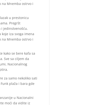
zak na Mnemba ostrvo i
lazak u prestonicu
nama. Pregršt
 i jedinstvenošću.
a koje iza svoga imena
zak na Mnemba ostrvo i
ite kako se bere kafa sa
na. Sve sa ciljem da
 šumi, Nacionalnog
tira.
re za samo nekoliko sati
e Funk plaža i bara gde
 Tanzanije u Nacionalni
e moći da vidite iz