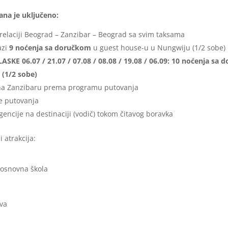
na je uključeno:
 relaciji Beograd – Zanzibar – Beograd sa svim taksama
azi
9 noćenja sa doručkom
u guest house-u u Nungwiju (1/2 sobe)
KE 06.07 / 21.07 / 07.08 / 08.08 / 19.08 / 06.09: 10 noćenja sa
 (1/2 sobe)
i na Zanzibaru prema programu putovanja
e putovanja
gencije na destinaciji (vodič) tokom čitavog boravka
i atrakcija:
 osnovna škola
va