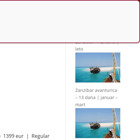
Slično u ponudi
Zanzibar – 12 dana |
leto
Zanzibar avanturica
– 13 dana | januar –
mart
te 1399 eur | Regular