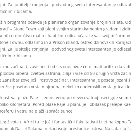
ajni. Za ljubitelje ronjenja i podvodnog sveta interesantan je odla
otičnim ribicama.
ih programa odavde je planirano organizovanje brojnih izleta. Od
 grad’’ – Stone Town koji pleni svojim starim kamenim gradom i zidi
venih u mnoštvu malih i haotičnih ulica očaraće vas svojim šarmom
one Townu, odlazimo in a Prison island, ostrvo džinovskih kornjač
ajni. Za ljubitelje ronjenja i podvodnog sveta interesantan je odla
otičnim ribicama.
 farmu začina. U zavisnosti od sezone, ovde ćete imati priliku da vid
plodovi bibera, cvetovi šafrana, čilija i više od 50 drugih vrsta zači
 Zanzibar zove još i ‘’ostrvo začina’’. Interesantna je poseta Jozani
em živi posebna vrsta majmuna, nekoliko endemskih vrsta ptica i lep
ok ostrva, plažu Paje – jedinstvenu po neverovatnoj oseci gde se mo
oliko kilometara. Pored plaže Paje u planu je i obilazak prelepe Ka
osferu i vatru na plaži ispraća sunce.
ljeg života u Africi tu je još i fantastični fakultativni izlet na kopno
domak Dar el Salama, nekadašnje prestonice ostrva. Na safariju ćet