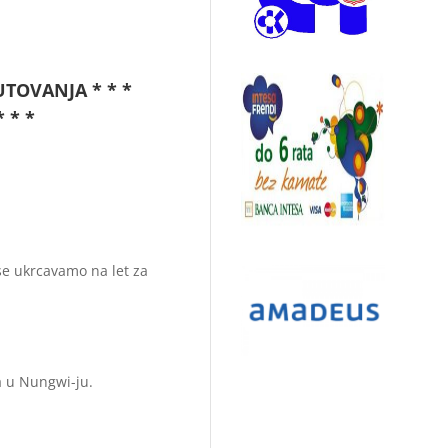
UTOVANJA * * *
 * *
se ukrcavamo na let za
a u Nungwi-ju.