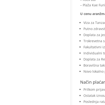
– Plaža Kae Fun
U cenu aranžma
Viza za Tanza
Putno zdravst
Doplata za je
Trokrevetna s
Fakultativni i
Individualni 
Doplata za R
Boravišna tak
Novo lokalno 
Način plaćan
Prilkom prija
Ostatak iznos
Poslednja rat