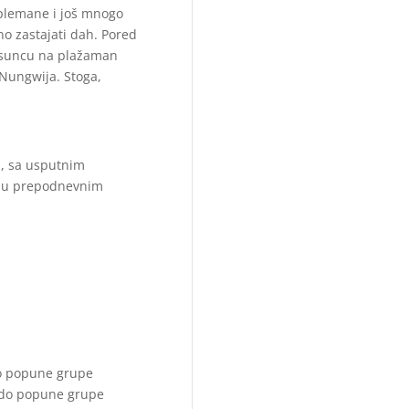
i plemane i još mnogo
o zastajati dah. Pored
na suncu na plažaman
 Nungwija. Stoga,
a, sa usputnim
d u prepodnevnim
do popune grupe
i do popune grupe