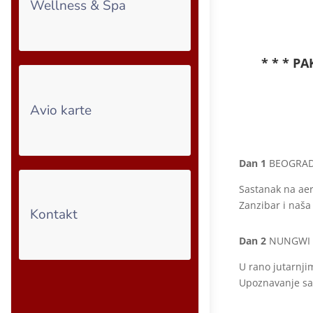
Wellness & Spa
* * * P
Avio karte
Dan 1
BEOGRAD
Sastanak na aer
Zanzibar i naša
Kontakt
Dan 2
NUNGWI
U rano jutarnji
Upoznavanje sa