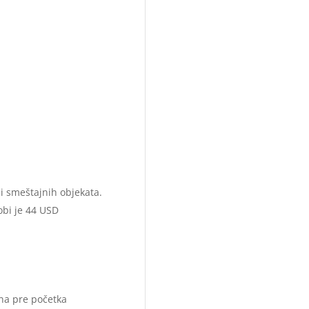
i smeštajnih objekata.
obi je 44 USD
na pre početka