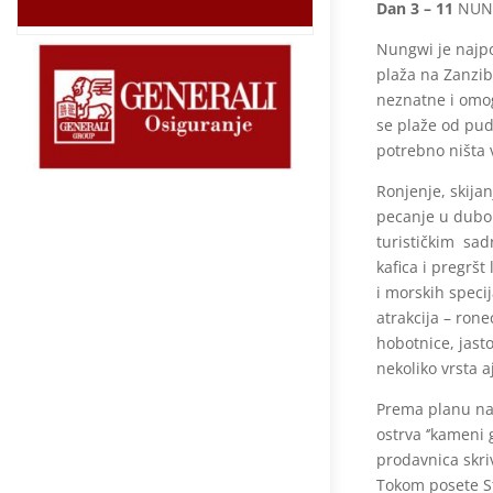
Dan 3 – 11
NUN
Nungwi je najpo
plaža na Zanzib
neznatne i omo
se plaže od pud
potrebno ništa 
Ronjenje, skija
pecanje u dubo
turističkim sad
kafica i pregrš
i morskih specij
atrakcija – ron
hobotnice, jasto
nekoliko vrsta a
Prema planu naš
ostrva ‘’kameni
prodavnica skri
Tokom posete St