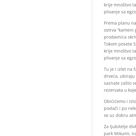
krije mnoštvo t
plivanje sa egz
Prema planu naš
ostrva ‘’kameni
prodavnica skri
Tokom posete St
krije mnoštvo t
plivanje sa egz
Tu je i izlet na
drveća, ubiraju 
saznate zašto se
rezervata u koj
Obićićemo i ist
povlači i po nek
se uz dobru atm
Za ljubitelje div
park Mikumi, na