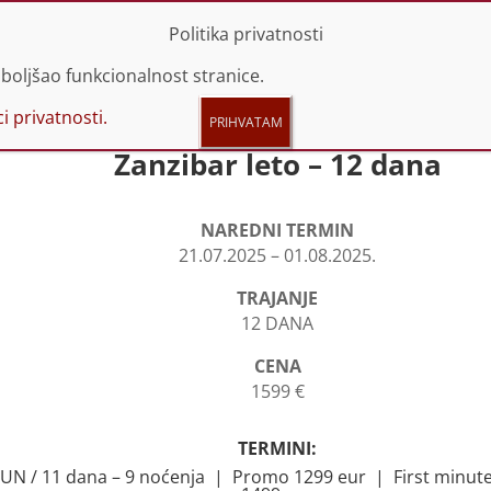
 44 66 614 | 060 44 66 616
info@promotravel.rs
Politika privatnosti
boljšao funkcionalnost stranice.
i privatnosti.
Zanzibar leto – 12 dana
NAREDNI TERMIN
21.07.2025 – 01.08.2025.
TRAJANJE
12 DANA
CENA
1599 €
TERMINI:
. JUN / 11 dana – 9 noćenja | Promo 1299 eur | First minu