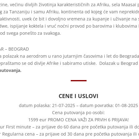
ne, većinu divljih životinja karakterističnih za Afriku, sela Maasa
g za Tanzaniju i samu Afriku, kontinenta od kojeg će vam neprekidn
 aktivnosti, uvek će bit i dovoljno vremena za kupanje i uživanje 
we, ispijanje koktela i vruć noćni provod po barovima i klubovima
od svega ponešto za svakoga.
AR – BEOGRAD
 polazak na aerodrom u rano jutarnjim časovima i let do Beograd
praštamo se od divlje Afrike i sabiramo utiske. Dolazak u Beogra
putovanja.
CENE I USLOVI
datum polaska: 21-07-2025 – datum povratka: 01-08-2025
Cena putovanja po osobi:
1599 eur PROMO CENA VAŽI ZA PRVIH 6 PRIJAVA!
ur First minute – za prijave do 60 dana pre početka putovanja ili 
 Regularna cena – za prijave od 30 dana pre početka putovanja il