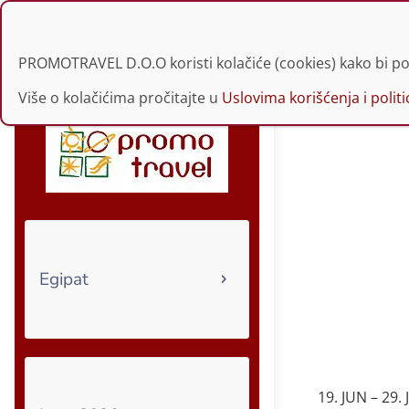
021 30 34 229 | 060
PROMOTRAVEL D.O.O koristi kolačiće (cookies) kako bi po
Više o kolačićima pročitajte u
Uslovima korišćenja i politic
Egipat
19. JUN – 29