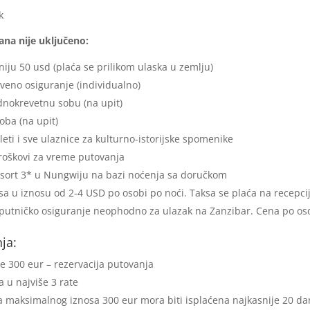
k
na nije uključeno:
niju 50 usd (plaća se prilikom ulaska u zemlju)
veno osiguranje (individualno)
dnokrevetnu sobu (na upit)
oba (na upit)
zleti i sve ulaznice za kulturno-istorijske spomenike
troškovi za vreme putovanja
esort 3* u Nungwiju na bazi noćenja sa doručkom
sa u iznosu od 2-4 USD po osobi po noći. Taksa se plaća na recepcij
putničko osiguranje neophodno za ulazak na Zanzibar. Cena po os
ja:
ve 300 eur – rezervacija putovanja
a u najviše 3 rate
a maksimalnog iznosa 300 eur mora biti isplaćena najkasnije 20 da