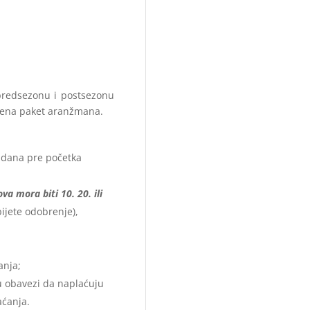
redsezonu i postsezonu
cena paket aranžmana.
 dana pre početka
va mora biti 10. 20. ili
ijete odobrenje),
anja;
u obavezi da naplaćuju
aćanja.