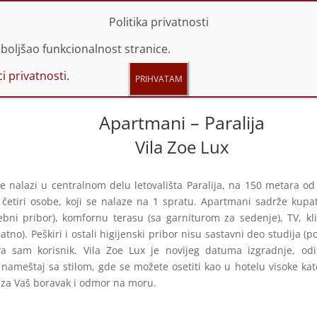
 44 66 614 | 060 44 66 616
info@promotravel.rs
Politika privatnosti
boljšao funkcionalnost stranice.
i privatnosti.
Apartmani – Paralija
Vila Zoe Lux
e nalazi u centralnom delu letovališta Paralija, na 150 metara od
etiri osobe, koji se nalaze na 1 spratu. Apartmani sadrže kupati
rebni pribor), komfornu terasu (sa garniturom za sedenje), TV, kl
atno). Peškiri i ostali higijenski pribor nisu sastavni deo studija (p
va sam korisnik. Vila Zoe Lux je novijeg datuma izgradnje, o
ameštaj sa stilom, gde se možete osetiti kao u hotelu visoke kat
 za Vaš boravak i odmor na moru.