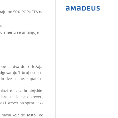
 imaju po 50% POPUSTA na
;
gu smenu se umanjuje
obe sa dva do tri ležaja,
govarajući broj osoba ,
 do dve osobe, kupatila i
nalazi deo sa kuhinjskim
oju ležajeva), kreveti,
d) i krevet na sprat , 1/2
 nivoa koja se sastoji od