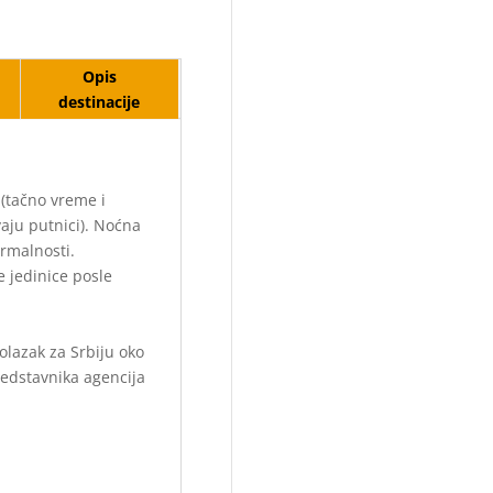
Opis
destinacije
(tačno vreme i
aju putnici). Noćna
rmalnosti.
 jedinice posle
lazak za Srbiju oko
edstavnika agencija