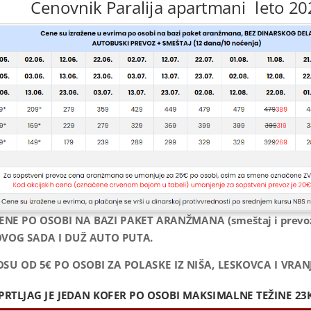
Cenovnik Paralija apartmani leto 20
ENE PO OSOBI NA BAZI PAKET ARANŽMANA (smeštaj i prevoz
VOG SADA I DUŽ AUTO PUTA.
OSU
O
D
5€ PO OSOBI ZA POLASKE IZ NIŠA, LESKOVCA I VRANJ
PRTLJAG JE JEDAN KOFER PO OSOBI MAKSIMALNE TEŽINE 23