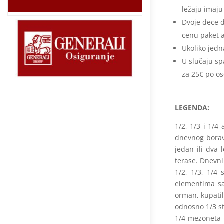
ležaju imaj
Dvoje dece d
cenu paket a
Ukoliko jedn
U slučaju s
za 25€ po os
​LEGENDA:
1/2, 1/3 i 1/4
dnevnog borav
jedan ili dva 
terase. Dnevni
1/2, 1/3, 1/4
elementima sa
orman, kupatil
odnosno 1/3 stu
1/4 mezoneta –