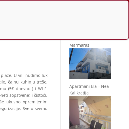
Slično u ponudi
Kuća Klio Neos
Marmaras
 plaže. U vili nudimo lux
lo, čajnu kuhinju (rešo,
Apartmani Ela – Nea
imu (5€ dnevno ) i WI-FI
Kalikratija
oneti sopstvene) i čistoću
diše ukusno opremljenim
egorizacije. Sve u svemu