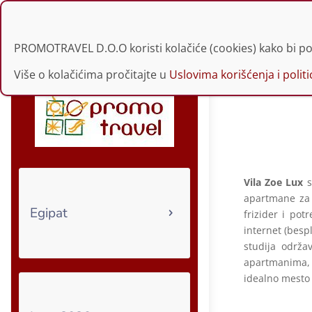
021 30 34 229 | 060
PROMOTRAVEL D.O.O koristi kolačiće (cookies) kako bi po
Više o kolačićima pročitajte u
Uslovima korišćenja i politic
Vila Zoe Lux
s
apartmane za č
Egipat
frizider i pot
internet (bespl
studija održa
apartmanima, n
idealno mesto