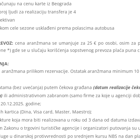
ačunaju na cenu karte iz Beograda
oj ljudi za realizaciju transfera je 4
lektivan
tokom cele sezone usklađeni prema polascima autobusa
REVOZ:
cena aranžmana se umanjuje za 25 € po osobi, osim za p
ne *) gde se u slučaju korišćenja sopstvenog prevoza plaća puna 
NJA:
 aranžmana prilikom rezervacije. Ostatak aranžmana minimum 10
tama (bez uvećanja) putem čekova građana
(datum realizacije čeko
u)
ili administrativnom zabranom (samo firme za koje u agenciji dob
 20.12.2025. godine;
h kartica (Dina, Visa card, Master, Maestro);
ture koja mora biti realizovana u roku od 3 dana od datuma izdav
Zakonu o trgovini turističke agencije i organizatori putovanja su 
sluge u dinarskoj protivvrednosti po srednjem kursu NBS na dan pl