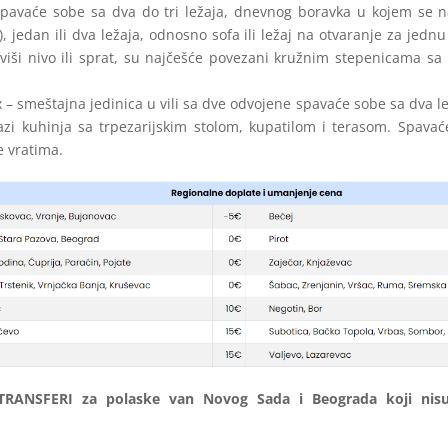
 spavaće sobe sa dva do tri ležaja, dnevnog boravka u kojem se n
), jedan ili dva ležaja, odnosno sofa ili ležaj na otvaranje za jedn
 viši nivo ili sprat, su najčešće povezani kružnim stepenicama sa
x – smeštajna jedinica u vili sa dve odvojene spavaće sobe sa dva l
azi kuhinja sa trpezarijskim stolom, kupatilom i terasom. Spavać
e vratima.
RANSFERI za polaske van Novog Sada i Beograda koji nis