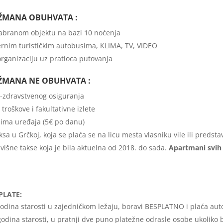
ŽMANA OBUHVATA :
zabranom objektu na bazi 10 noćenja
rnim turističkim autobusima, KLIMA, TV, VIDEO
rganizaciju uz pratioca putovanja
ŽMANA NE OBUHVATA :
-zdravstvenog osiguranja
troškove i fakultativne izlete
lima uređaja (5€ po danu)
ksa u Grčkoj, koja se plaća se na licu mesta vlasniku vile ili predst
išne takse koja je bila aktuelna od 2018. do sada.
Apartmani svih 
PLATE:
odina starosti u zajedničkom ležaju, boravi BESPLATNO i plaća aut
odina starosti, u pratnji dve puno platežne odrasle osobe ukoliko