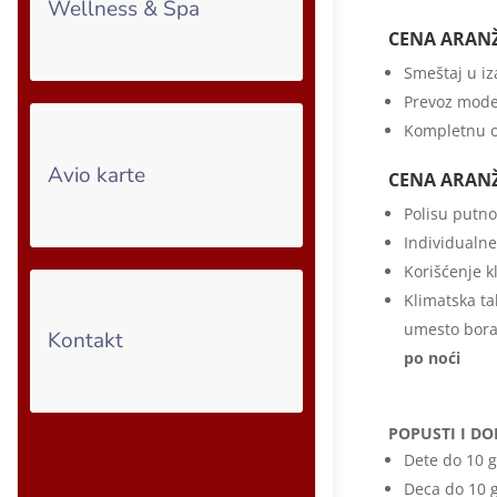
Wellness & Spa
CENA ARAN
Smeštaj u i
Prevoz mode
Kompletnu o
Avio karte
CENA ARAN
Polisu putno
Individualne 
Korišćenje k
Klimatska ta
umesto borav
Kontakt
po noći
POPUSTI I DO
Dete do 10 g
Deca do 10 g