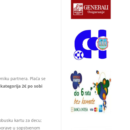
avniku partnera. Plaća se
kategorija 2€ po sobi
obusku kartu za decu;
 borave u sopstvenom