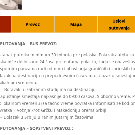
Uslovi
Prevoz
Mapa
a
putovanja
PUTOVANJA – BUS PREVOZ:
stanak putnika minimum 30 minuta pre polaska. Polazak autobusa 
ska biće definisano 24 časa pre datuma polaska, kada se obaveštav
usputnim pauzama radi odmora i obavljanja graničnih i carinskih fo
lazak na destinaciju u prepodnevnim časovima. Ulazak u smeštajne
lokalnom vremenu.
 – Boravak u izabranim studijima na destinaciji.
apuštanje smeštaja najkasnije do 09:00 časova. Slobodno vreme. Po
 lokalnom vremenu (za tačno vreme povratka informisati se kod pr
ratka ). Vožnja kroz Grčku i Makedoniju prema Srbiji.
– Dolazak u Srbiju u ranim jutarnjim časovima.
UTOVANJA – SOPSTVENI PREVOZ :