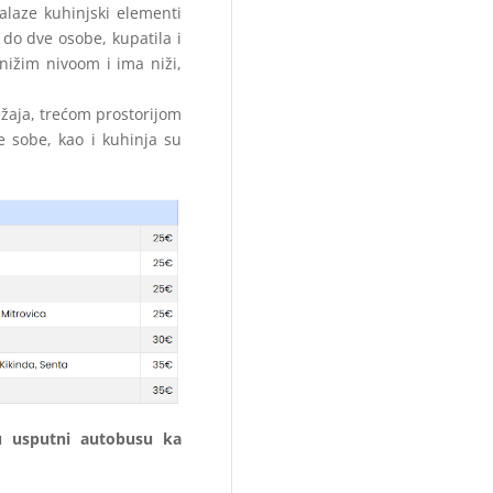
alaze kuhinjski elementi
u do dve osobe, kupatila i
 nižim nivoom i ima niži,
ežaja, trećom prostorijom
e sobe, kao i kuhinja su
u usputni autobusu ka