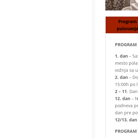
Program
putovanj
PROGRAM 
1. dan
– Sa
mesto pola
vožnja sa 
2. dan
– Do
15:00h po 
2 – 11
. Dan
12. dan
– N
podneva po
dan pre pov
12/13. dan
PROGRAM P