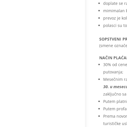
doplate se r
mimimalan br
prevoz je ko
polasci su 
SOPSTVENI P
(smene označe
NAČIN PLAĆA
30% od cene
putovanja;
Mesečnim ra
30. u mesec
zaključno sa
Putem platni
Putem profak
Prema novom 
turističke u