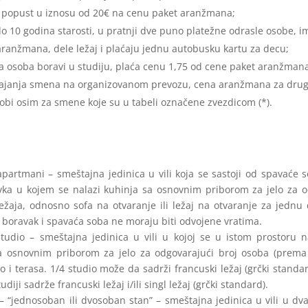
u popust u iznosu od 20€ na cenu paket aranžmana;
o 10 godina starosti, u pratnji dve puno platežne odrasle osobe,
ranžmana, dele ležaj i plaćaju jednu autobusku kartu za decu;
a osoba boravi u studiju, plaća cenu 1,75 od cene paket aranžmana
pajanja smena na organizovanom prevozu, cena aranžmana za dru
obi osim za smene koje su u tabeli označene zvezdicom (*).
 apartmani – smeštajna jedinica u vili koja se sastoji od spavaće s
ka u kojem se nalazi kuhinja sa osnovnim priborom za jelo za od
ležaja, odnosno sofa na otvaranje ili ležaj na otvaranje za jednu
 boravak i spavaća soba ne moraju biti odvojene vratima.
 studio – smeštajna jedinica u vili u kojoj se u istom prostoru 
 osnovnim priborom za jelo za odgovarajući broj osoba (prema br
o i terasa. 1/4 studio može da sadrži francuski ležaj (grčki standar
diji sadrže francuski ležaj i/ili singl ležaj (grčki standard).
 “jednosoban ili dvosoban stan” – smeštajna jedinica u vili u dva