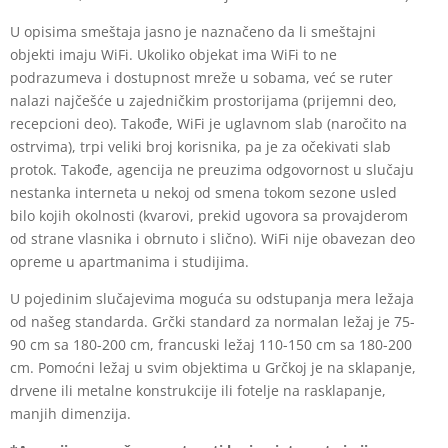
U opisima smeštaja jasno je naznačeno da li smeštajni
objekti imaju WiFi. Ukoliko objekat ima WiFi to ne
podrazumeva i dostupnost mreže u sobama, već se ruter
nalazi najčešće u zajedničkim prostorijama (prijemni deo,
recepcioni deo). Takođe, WiFi je uglavnom slab (naročito na
ostrvima), trpi veliki broj korisnika, pa je za očekivati slab
protok. Takođe, agencija ne preuzima odgovornost u slučaju
nestanka interneta u nekoj od smena tokom sezone usled
bilo kojih okolnosti (kvarovi, prekid ugovora sa provajderom
od strane vlasnika i obrnuto i slično). WiFi nije obavezan deo
opreme u apartmanima i studijima.
U pojedinim slučajevima moguća su odstupanja mera ležaja
od našeg standarda. Grčki standard za normalan ležaj je 75-
90 cm sa 180-200 cm, francuski ležaj 110-150 cm sa 180-200
cm. Pomoćni ležaj u svim objektima u Grčkoj je na sklapanje,
drvene ili metalne konstrukcije ili fotelje na rasklapanje,
manjih dimenzija.