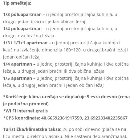
Tip smeštaja:
1/3 poluapartman –
u jednoj prostoriji čajna kuhinja, u
drugoj jedan bračni i jedan običan ležaj
1/4 poluapartman –
u jednoj prostoriji čajna kuhinja, u
drugoj dva bračna ležaja
1/3 i 1/3+1 apartman
– u jednoj prostoriji čajna kuhinja i
kauč na izvlačenje dimenzija 180*120, u drugoj bračni ležaj i
jedan običan ležaj
1/4 apartman –
u jednoj prostoriji čajna kuhinja i dva obična
ležaja, u drugoj jedan bračni ili dva obična ležaja
1/5 apartman –
u jednoj prostoriji čajna kuhinja i dva obična
ležaja, u drugoj jedan bračni i jedan običan ležaj
*Korišćenje klima uređaja se doplaćuje 5 evra dnevno (cena
je podložna promeni)
*Wi Fi internet gratis
*GPS koordinate: 40.66592361917559, 23.692333402235867
Turistička/klimatska
taksa
: 2€ po sobi dnevno (plaća se na
licu mesta, direktno vlasniku. Nije sastavni deo aranžmana).