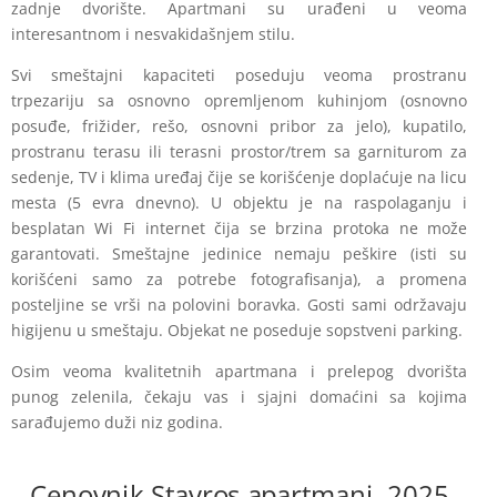
zadnje dvorište. Apartmani su urađeni u veoma
interesantnom i nesvakidašnjem stilu.
Svi smeštajni kapaciteti poseduju veoma prostranu
trpezariju sa osnovno opremljenom kuhinjom (osnovno
posuđe, frižider, rešo, osnovni pribor za jelo), kupatilo,
prostranu terasu ili terasni prostor/trem sa garniturom za
sedenje, TV i klima uređaj čije se korišćenje doplaćuje na licu
mesta (5 evra dnevno). U objektu je na raspolaganju i
besplatan Wi Fi internet čija se brzina protoka ne može
garantovati. Smeštajne jedinice nemaju peškire (isti su
korišćeni samo za potrebe fotografisanja), a promena
posteljine se vrši na polovini boravka. Gosti sami održavaju
higijenu u smeštaju. Objekat ne poseduje sopstveni parking.
Osim veoma kvalitetnih apartmana i prelepog dvorišta
punog zelenila, čekaju vas i sjajni domaćini sa kojima
sarađujemo duži niz godina.
Cenovnik Stavros apartmani 2025