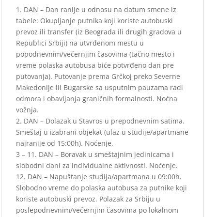
1. DAN – Dan ranije u odnosu na datum smene iz
tabele: Okupljanje putnika koji koriste autobuski
prevoz ili transfer (iz Beograda ili drugih gradova u
Republici Srbiji) na utvrđenom mestu u
popodnevnim/večernjim časovima (tačno mesto i
vreme polaska autobusa biće potvrđeno dan pre
putovanja). Putovanje prema Grčkoj preko Severne
Makedonije ili Bugarske sa usputnim pauzama radi
odmora i obavljanja graničnih formalnosti. Noćna
vožnja.
2. DAN – Dolazak u Stavros u prepodnevnim satima.
Smeštaj u izabrani objekat (ulaz u studije/apartmane
najranije od 15:00h). Noćenje.
3 – 11. DAN – Boravak u smeštajnim jedinicama i
slobodni dani za individualne aktivnosti. Noćenje.
12. DAN – Napuštanje studija/apartmana u 09:00h.
Slobodno vreme do polaska autobusa za putnike koji
koriste autobuski prevoz. Polazak za Srbiju u
poslepodnevnim/večernjim časovima po lokalnom