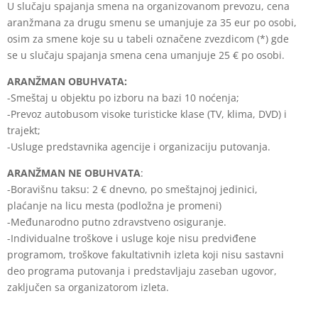
U slučaju spajanja smena na organizovanom prevozu, cena
aranžmana za drugu smenu se umanjuje za 35 eur po osobi,
osim za smene koje su u tabeli označene zvezdicom (*) gde
se u slučaju spajanja smena cena umanjuje 25 € po osobi.
ARANŽMAN OBUHVATA:
-Smeštaj u objektu po izboru na bazi 10 noćenja;
-Prevoz autobusom visoke turisticke klase (TV, klima, DVD) i
trajekt;
-Usluge predstavnika agencije i organizaciju putovanja.
ARANŽMAN NE OBUHVATA
:
-Boravišnu taksu: 2 € dnevno, po smeštajnoj jedinici,
plaćanje na licu mesta (podložna je promeni)
-Međunarodno putno zdravstveno osiguranje.
-Individualne troškove i usluge koje nisu predviđene
programom, troškove fakultativnih izleta koji nisu sastavni
deo programa putovanja i predstavljaju zaseban ugovor,
zaključen sa organizatorom izleta.