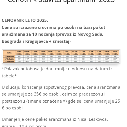
CENOVNIK LETO 2025.
Cene su izražene u evrima po osobi na bazi paket
aranžmana za 10 noćenja (prevoz iz Novog Sada,
Beograda i Kragujevca + smeštaj)
*Polazak autobusa je dan ranije u odnosu na datum iz
tabele*
U slučaju korišćenja sopstvenog prevoza, cena aranžmana
se umanjuje za 35€ po osobi, osim za predsezonu i
postsezonu (smene označene *) gde se cena umanjuje 25
€ po osobi
Umanjenje cene paket aranžmana iz Niša, Leskovca,
Vranja – 10 € po osobi