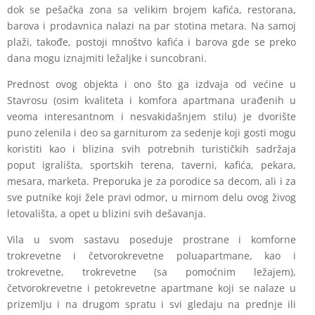
dok se pešačka zona sa velikim brojem kafića, restorana,
barova i prodavnica nalazi na par stotina metara. Na samoj
plaži, takođe, postoji mnoštvo kafića i barova gde se preko
dana mogu iznajmiti ležaljke i suncobrani.
Prednost ovog objekta i ono što ga izdvaja od većine u
Stavrosu (osim kvaliteta i komfora apartmana urađenih u
veoma interesantnom i nesvakidašnjem stilu) je dvorište
puno zelenila i deo sa garniturom za sedenje koji gosti mogu
koristiti kao i blizina svih potrebnih turističkih sadržaja
poput igrališta, sportskih terena, taverni, kafića, pekara,
mesara, marketa. Preporuka je za porodice sa decom, ali i za
sve putnike koji žele pravi odmor, u mirnom delu ovog živog
letovališta, a opet u blizini svih dešavanja.
Vila u svom sastavu poseduje prostrane i komforne
trokrevetne i četvorokrevetne poluapartmane, kao i
trokrevetne, trokrevetne (sa pomoćnim ležajem),
četvorokrevetne i petokrevetne apartmane koji se nalaze u
prizemlju i na drugom spratu i svi gledaju na prednje ili