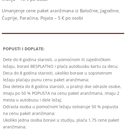
Umanjenje cene paket aranžmana iz Batočine, Jagodine,
Ćuprije, Paraćina, Pojata – 5 € po osobi
POPUSTI I DOPLATE:
Dete do 8 godina starosti, u pomoćnom ili zajedničkom
ležaju, boravi BESPLATNO i plaća autobusku kartu za decu;
Deca do 8 godina starosti, ukoliko borave u sopstvenom
ležaju plaćaju punu cenu paket aranžmana;
Dva deteta do 8 godina starosti, u pratnji dve odrasle osobe,
imaju po 50 % POPUSTA na cenu paket aranžmana, imaju 2
mesta u autobusu i dele ležaj;
Odrasla osoba u pomoćnom ležaju ostvaruje 50 % popusta
na cenu paket aranžmana;
Ukoliko jedna osoba boravi u studiju, plaća 1,75 cene paket
aranžmana;