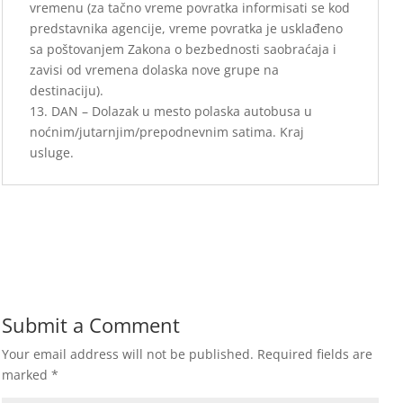
vremenu (za tačno vreme povratka informisati se kod
predstavnika agencije, vreme povratka je usklađeno
sa poštovanjem Zakona o bezbednosti saobraćaja i
zavisi od vremena dolaska nove grupe na
destinaciju).
13. DAN – Dolazak u mesto polaska autobusa u
noćnim/jutarnjim/prepodnevnim satima. Kraj
usluge.
Submit a Comment
Your email address will not be published.
Required fields are
marked
*