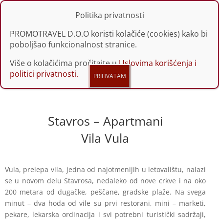
Politika privatnosti
PROMOTRAVEL D.O.O koristi kolačiće (cookies) kako bi
poboljšao funkcionalnost stranice.
Više o kolačićima pročitajte u
Uslovima korišćenja i
politici privatnosti.
Stavros – Apartmani
Vila Vula
Vula, prelepa vila, jedna od najotmenijih u letovalištu, nalazi
se u novom delu Stavrosa, nedaleko od nove crkve i na oko
200 metara od dugačke, peščane, gradske plaže. Na svega
minut – dva hoda od vile su prvi restorani, mini – marketi,
pekare, lekarska ordinacija i svi potrebni turistički sadržaji,