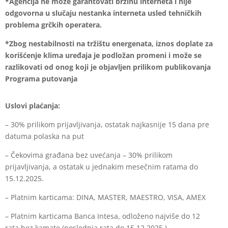
*Agencija ne može garantovati brzinu interneta i nije
odgovorna u slučaju nestanka interneta usled tehničkih
problema grčkih operatera.
*Zbog nestabilnosti na tržištu energenata, iznos doplate za
korišćenje klima uređaja je podložan promeni i može se
razlikovati od onog koji je objavljen prilikom publikovanja
Programa putovanja
Uslovi plaćanja:
– 30% prilikom prijavljivanja, ostatak najkasnije 15 dana pre
datuma polaska na put
– Čekovima građana bez uvećanja – 30% prilikom
prijavljivanja, a ostatak u jednakim mesečnim ratama do
15.12.2025.
– Platnim karticama: DINA, MASTER, MAESTRO, VISA, AMEX
– Platnim karticama Banca Intesa, odloženo najviše do 12
rata bez kamate (poslednja rata do 15.12.2025.)