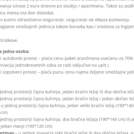
vanja iznose 2 eura dnevno po studiju / apartmanu. Takse su po
licu mesta (na dan dolaska).
 putno zdravstveno osiguranje, osiguranje od otkaza putovanja.
igijene smeštajnih jedinica tokom boravka kao i sredstva za higijen
 troškove.
e jedna osoba:
sti autobuski prevoz – plaća cenu paket aranžmana uvećanu za 70%
rvacija jednokrevetnih soba se radi isključivo na upit.)
sti sopstveni prevoz – plaća punu cenu najma željene smeštajne jed
jednoj prostoriji čajna kuhinja, jedan bračni ležaj ili dva obična lež
jednoj prostoriji čajna kuhinja, jedan bračni ležaj i jedan običan le
 u jednoj prostoriji čajna kuhinja, jedan veliki bračni ležaj (190*14
 cm)
jednoj prostoriji čajna kuhinja, dva bračna ležaja (190*140 cm) ili j
 jedan manji (190*120 cm)
partman
– u jednoj spavaćoj sobi bračni ležaj ili dva obična ležaja, 