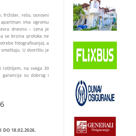
frižider, rešo, osnovni
ex apartman ima ogromu
5 evra dnevno – cena je
ja se brzina protoka ne
trebe fotografisanja), a
 smeštaju. U dvorištu je
 roštiljem, na svega 30
 garancija su dobrog i
26
I DO 18.02.2026.