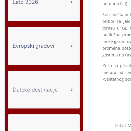
Leto 2026
potpuno isti).
Svi smeštajni 
pribor za jel
terasu u G), 
podložna prom
može garantova
Evropski gradovi
promena postel
gostima na rasp
Kuća sa priva
metara od cen
kvalitetnog od
Daleke destinacije
FIRST 