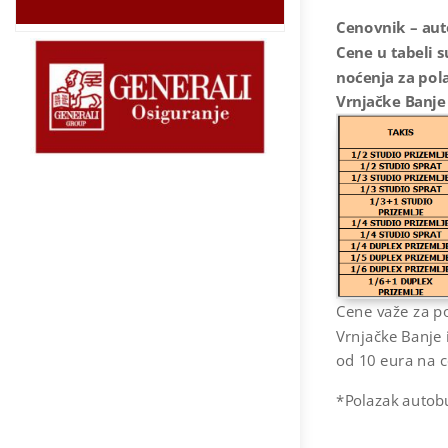
Cenovnik – aut
Cene u tabeli 
noćenja za pola
Vrnjačke Banje
Cene važe za po
Vrnjačke Banje 
od 10 eura na 
*Polazak autobu