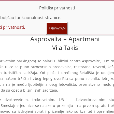
 44 66 614 | 060 44 66 616
info@promotravel.rs
Politika privatnosti
boljšao funkcionalnost stranice.
i privatnosti.
Asprovalta – Apartmani
Vila Takis
 privatnim parkingom) se nalazi u blizini centra Asprovalte, u mi
čke ulice sa puno raznovrsnih prodavnica, restorana, taverni, kafi
lih turističkih sadržaja. Od plaže i uređenog šetališta je udalj
 našem tržištu i zbog lepog dvorišta sa puno zelenila, letnjikov
ularna je među ljubiteljima ovog letovališta, prvenstveno među
a da su opet u blizini svih sadržaja.
že dvokrevetnim, trokrevetnim, 1/3+1 i četvorokrevetnim st
Smeštajne jedinice se nalaze u prizemlju i na prvom spratu i ok
enovno su izdvojeni sprat i prizemlje iako su kvalitet i opremlje