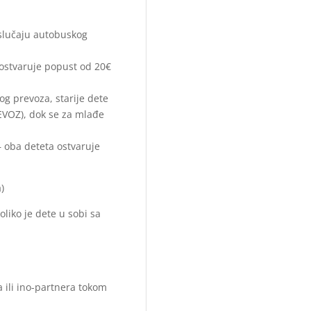
 slučaju autobuskog
ostvaruje popust od 20€
g prevoza, starije dete
VOZ), dok se za mlađe
 oba deteta ostvaruje
)
liko je dete u sobi sa
 ili ino-partnera tokom