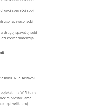
u drugoj spavaćoj sobi
 drugoj spavaćoj sobi
, u drugoj spavaćoj sobi
alazi krevet dimenzija
ni)
lasniku. Nije sastavni
 objekat ima WiFi to ne
ničkim prostorijama
, trpi veliki broj