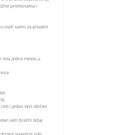
dložne promenama i
u (važi samo za privatni
 i ima jedno mesto u
inice
aja
žaj
0 cm) i jedan veći običan
edan veći bračni ležaj
u drugoj spavaćoj sobi