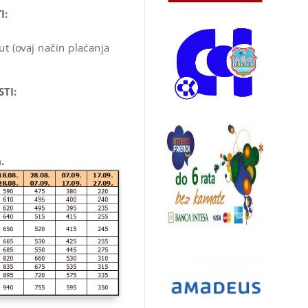
I:
e
t (ovaj način plaćanja
STI:
.