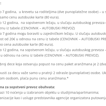
:
o 7 godina, u krevetu sa roditeljima (dve punoplatežne osobe) – u
samo cenu autobuske karte (80 eura).
o 12 godina, na sopstvenom ležaju, u slučaju autobuskog prevoza 
enu iz tabele (CENOVNIK – AUTOBUSKI PREVOZ)
o 7 godina mogu boraviti u zajedničkom ležaju. U slučaju autobusko
ust od 20€ u odnosu na cenu iz tabele (CENOVNIK – AUTOBUSKI PRE
o cena autobuske karte (80 eura).
o 12 godina, na sopstvenom ležaju, u slučaju autobuskog prevoza –
 u odnosu na cenu iz tabele (CENOVNIK – AUTOBUSKI PREVOZ).
roj dece koja ostvaruju popust na cenu paket aranžmana je 2 (dva
sti za decu važe samo u pratnji 2 odrasle (punoplative) osobe. Uko
lom osobom, plaća punu cenu aranžmana.*
a za sopstveni prevoz obuhvata:
bazi 10 noćenja u izabranom objektu u studijima/apartmanima;
anizacije kao i usluge predstavnika agencije organizatora putovanja