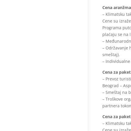
Cena aranžman
– Klimatsku ta
Cene su izraže
Programa puto
plaćaju se na 
– Međunarodno
– Održavanje h
smeštaj).
– Individualne
Cena za pake
– Prevoz turis
Beograd – Aspr
– Smeštaj na 
– Troškove org
partnera toko
Cena za pake
– Klimatsku ta
Cene su izraže