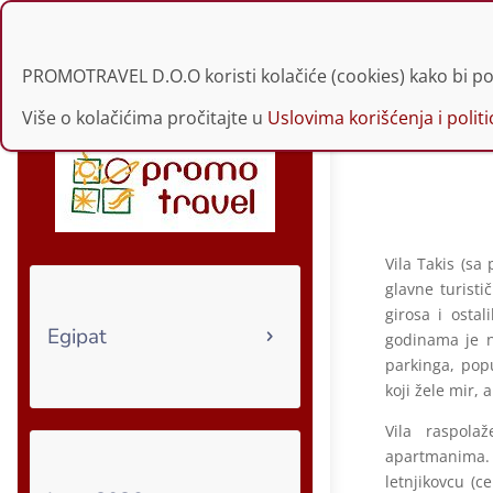
021 30 34 229 | 060
PROMOTRAVEL D.O.O koristi kolačiće (cookies) kako bi po
Više o kolačićima pročitajte u
Uslovima korišćenja i politic
Vila Takis (sa
glavne turisti
girosa i osta
Egipat
godinama je na
parkinga, pop
koji žele mir, 
Vila raspola
apartmanima. 
letnjikovcu (c