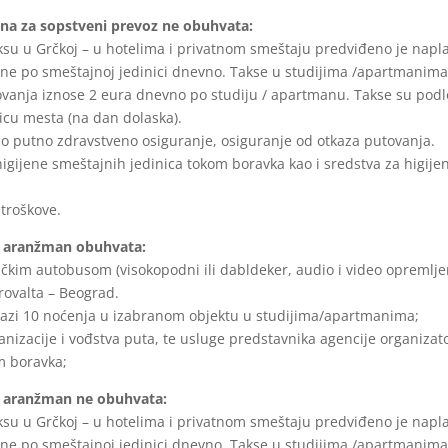
a za sopstveni prevoz ne obuhvata:
ksu u Grčkoj – u hotelima i privatnom smeštaju predviđeno je napla
ne po smeštajnoj jedinici dnevno. Takse u studijima /apartmanima 
vanja iznose 2 eura dnevno po studiju / apartmanu. Takse su po
licu mesta (na dan dolaska).
 putno zdravstveno osiguranje, osiguranje od otkaza putovanja.
igijene smeštajnih jedinica tokom boravka kao i sredstva za higijen
 troškove.
t aranžman obuhvata:
tičkim autobusom (visokopodni ili dabldeker, audio i video opremljeno
ovalta – Beograd.
bazi 10 noćenja u izabranom objektu u studijima/apartmanima;
anizacije i vođstva puta, te usluge predstavnika agencije organizato
m boravka;
t aranžman ne obuhvata:
ksu u Grčkoj – u hotelima i privatnom smeštaju predviđeno je napla
ne po smeštajnoj jedinici dnevno. Takse u studijima /apartmanima 