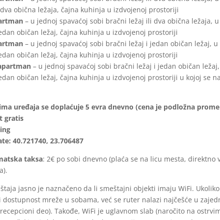
i dva obična ležaja, čajna kuhinja u izdvojenoj prostoriji
partman
– u jednoj spavaćoj sobi bračni ležaj ili dva obična ležaja, 
jedan običan ležaj, čajna kuhinja u izdvojenoj prostoriji
partman
– u jednoj spavaćoj sobi bračni ležaj i jedan običan ležaj, u
jedan običan ležaj, čajna kuhinja u izdvojenoj prostoriji
 apartman
– u jednoj spavaćoj sobi bračni ležaj i jedan običan ležaj
jedan običan ležaj, čajna kuhinja u izdvojenoj prostoriji u kojoj se n
lima uređaja se doplaćuje 5 evra dnevno (cena je podložna prome
t gratis
ing
te: 40.721740, 23.706487
imatska
taksa
: 2€ po sobi dnevno (plaća se na licu mesta, direktno v
).
taja jasno je naznačeno da li smeštajni objekti imaju WiFi. Ukoliko
 dostupnost mreže u sobama, već se ruter nalazi najčešće u zajed
recepcioni deo). Takođe, WiFi je uglavnom slab (naročito na ostrvima)