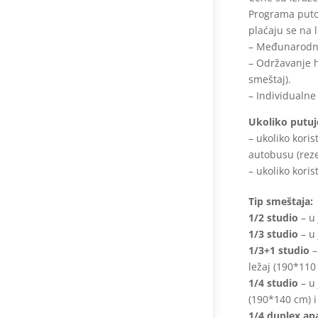
Programa puto
plaćaju se na 
– Međunarodno
– Održavanje h
smeštaj).
– Individualne
Ukoliko putuj
– ukoliko kori
autobusu (reze
– ukoliko kori
Tip smeštaja:
1/2 studio
– u 
1/3 studio
– u 
1/3+1 studio
–
ležaj (190*110
1/4 studio
– u 
(190*140 cm) i
1/4 duplex a