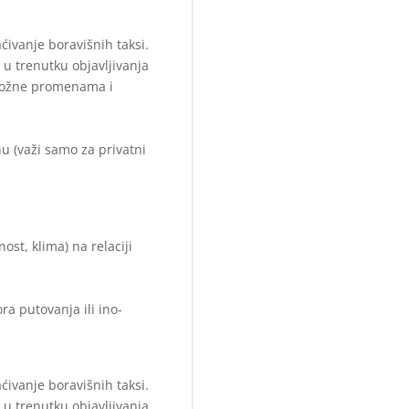
ćivanje boravišnih taksi.
u trenutku objavljivanja
dložne promenama i
u (važi samo za privatni
st, klima) na relaciji
ra putovanja ili ino-
ćivanje boravišnih taksi.
u trenutku objavljivanja