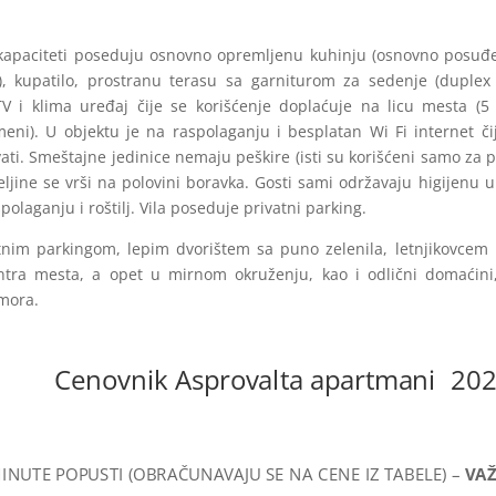
kapaciteti poseduju osnovno opremljenu kuhinju (osnovno posuđe, 
o), kupatilo, prostranu terasu sa garniturom za sedenje (dupl
TV i klima uređaj čije se korišćenje doplaćuje na licu mesta (
eni). U objektu je na raspolaganju i besplatan Wi Fi internet či
ti. Smeštajne jedinice nemaju peškire (isti su korišćeni samo za po
jine se vrši na polovini boravka. Gosti sami održavaju higijenu u
olaganju i roštilj. Vila poseduje privatni parking.
tnim parkingom, lepim dvorištem sa puno zelenila, letnjikovcem i
tra mesta, a opet u mirnom okruženju, kao i odlični domaćini,
mora.
Cenovnik Asprovalta apartmani 20
MINUTE POPUSTI (OBRAČUNAVAJU SE NA CENE IZ TABELE) –
VAŽ