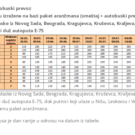
obuski prevoz
su izražene na bazi paket aranžmana (smeštaj + autobuski pre
ske iz Novog Sada, Beograda, Kragujevca, Kruševca, Kraljeva,
 i duž autoputa E-75
laske iz Novog Sada, Beograda, Kragujevca, Kruševca, Kraljeva,
i duž autoputa E-75, dok putnici koji ulaze u Nišu, Leskovcu i
cenu paket aranžmana.
sa je dan ranije u odnosu na datum iz tabele.