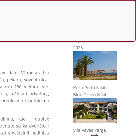
Slično u ponudi
Olympic Beach leto
2025
rnom delu, 30 metara iza
ća, pekara, suvenirnica,
ena oko 230 metara. Već
Kuća Porto Nikiti
ca, roštilja i privatnog
Blue Green Nikiti
 porodicama i putnicima
udijima, kao i duplex
renute su ka dvorištu i
Vila Vavas Parga
nost smeštajnih jedinica