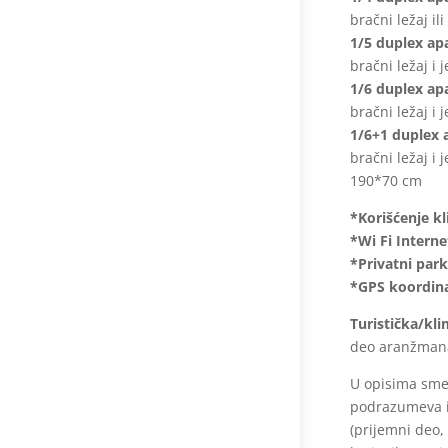
bračni ležaj il
1/5 duplex a
bračni ležaj i 
1/6 duplex a
bračni ležaj i 
1/6+1 duplex
bračni ležaj i 
190*70 cm
*Korišćenje k
*Wi Fi Interne
*Privatni park
*GPS koordina
Turistička/kl
deo aranžmana
U opisima smeš
podrazumeva i
(prijemni deo, 