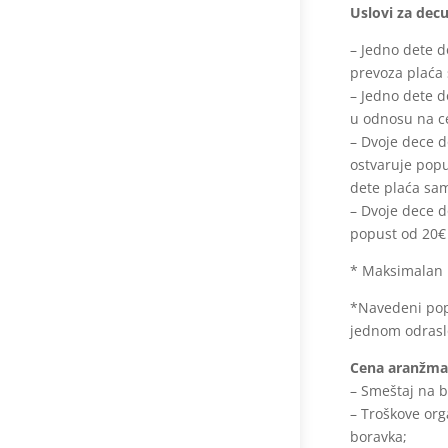
Uslovi za decu
– Jedno dete d
prevoza plaća 
– Jedno dete d
u odnosu na c
– Dvoje dece d
ostvaruje pop
dete plaća sam
– Dvoje dece d
popust od 20€
* Maksimalan b
*Navedeni popu
jednom odras
Cena aranžman
– Smeštaj na 
– Troškove org
boravka;