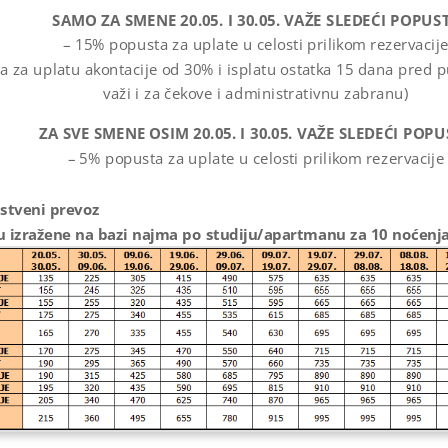
SAMO ZA SMENE 20.05. I 30.05. VAŽE SLEDEĆI POPUST
– 15% popusta za uplate u celosti prilikom rezervacij
 za uplatu akontacije od 30% i isplatu ostatka 15 dana pred pu
važi i za čekove i administrativnu zabranu)
ZA SVE SMENE OSIM 20.05. I 30.05. VAŽE SLEDEĆI POPU
– 5% popusta za uplate u celosti prilikom rezervacije
stveni prevoz
su izražene na bazi najma po studiju/apartmanu za 10 noćenja