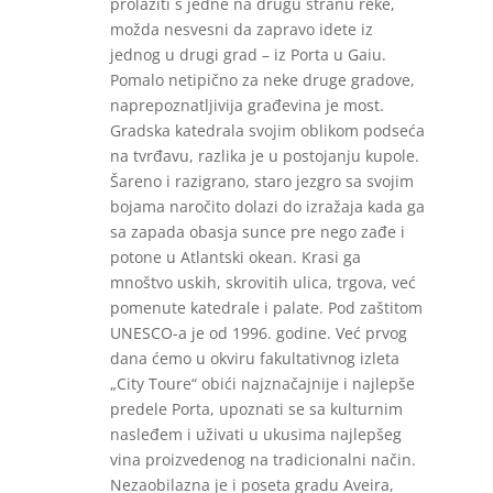
prolaziti s jedne na drugu stranu reke,
možda nesvesni da zapravo idete iz
jednog u drugi grad – iz Porta u Gaiu.
Pomalo netipično za neke druge gradove,
naprepoznatljivija građevina je most.
Gradska katedrala svojim oblikom podseća
na tvrđavu, razlika je u postojanju kupole.
Šareno i razigrano, staro jezgro sa svojim
bojama naročito dolazi do izražaja kada ga
sa zapada obasja sunce pre nego zađe i
potone u Atlantski okean. Krasi ga
mnoštvo uskih, skrovitih ulica, trgova, već
pomenute katedrale i palate. Pod zaštitom
UNESCO-a je od 1996. godine. Već prvog
dana ćemo u okviru fakultativnog izleta
„City Toure“ obići najznačajnije i najlepše
predele Porta, upoznati se sa kulturnim
nasleđem i uživati u ukusima najlepšeg
vina proizvedenog na tradicionalni način.
Nezaobilazna je i poseta gradu Aveira,