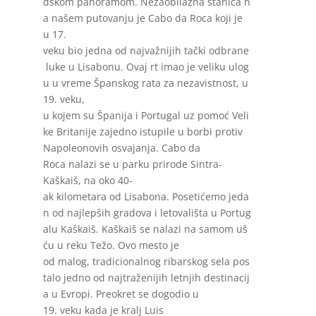
dskom
panoramom
.
Nezaobilazna
stanica
n
a
našem
putovanju
je Cabo da Roca koji je
u 17.
veku
bio
jedna
od
najvažnijih
tački
odbrane
luke
u
Lisabonu
.
Ovaj
rt
imao
je
veliku
ulog
u
u
vreme
Španskog
rata za
nezavistnost
, u
19.
veku
,
u
kojem
su
Španija
i
Portugal
uz
pomoć
Veli
ke
Britanije
zajedno
istupile
u
borbi
protiv
Napoleonovih
osvajanja
. Cabo da
Roca
nalazi
se u
parku
prirode
Sintra-
Kaškaiš
,
na
oko
40-
ak
kilometara
od
Lisabona
.
Posetićemo
jeda
n
od
najlepših
gradova
i
letovališta
u
Portug
alu
Kaškaiš
.
Kaškaiš
se
nalazi
na
samom
uš
ću
u
reku
Težo
. Ovo mesto je
od
malog
,
tradicionalnog
ribarskog
sela
pos
talo
jedno
od
najtraženijih
letnjih
destinacij
a
u
Evropi
.
Preokret
se
dogodio
u
19.
veku
kada
je
kralj
Luis