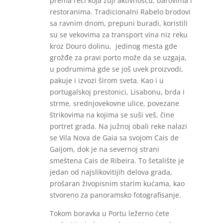
prema reci koja zuji aktivnošću, barovima i
restoranima. Tradicionalni Rabelo brodovi
sa ravnim dnom, prepuni buradi, koristili
su se vekovima za transport vina niz reku
kroz Douro dolinu, jedinog mesta gde
grožđe za pravi porto može da se uzgaja,
u podrumima gde se još uvek proizvodi,
pakuje i izvozi širom sveta. Kao i u
portugalskoj prestonici, Lisabonu, brda i
strme, srednjovekovne ulice, povezane
štrikovima na kojima se suši veš, čine
portret grada. Na južnoj obali reke nalazi
se Vila Nova de Gaia sa svojom Cais de
Gaijom, dok je na severnoj strani
smeštena Cais de Ribeira. To šetalište je
jedan od najslikovitijih delova grada,
prošaran živopisnim starim kućama, kao
stvoreno za panoramsko fotografisanje.
Tokom boravka u Portu ležerno ćete