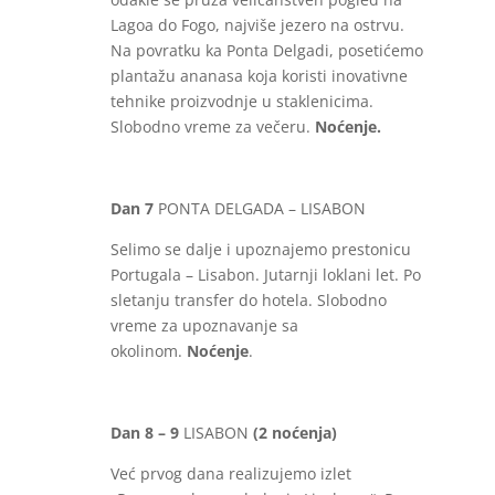
Lagoa do Fogo, najviše jezero na ostrvu.
Na povratku ka Ponta Delgadi, posetićemo
plantažu ananasa koja koristi inovativne
tehnike proizvodnje u staklenicima.
Slobodno vreme za večeru.
Noćenje.
Dan 7
PONTA DELGADA – LISABON
Selimo se dalje i upoznajemo prestonicu
Portugala – Lisabon. Jutarnji loklani let. Po
sletanju transfer do hotela. Slobodno
vreme za upoznavanje sa
okolinom.
Noćenje
.
Dan 8 – 9
LISABON
(2 noćenja)
Već prvog dana realizujemo izlet