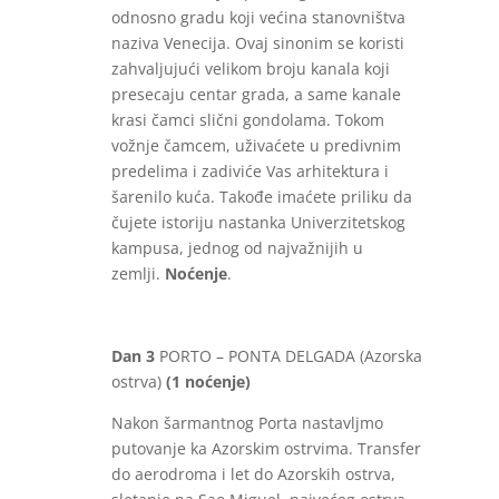
odnosno gradu koji većina stanovništva
naziva Venecija. Ovaj sinonim se koristi
zahvaljujući velikom broju kanala koji
presecaju centar grada, a same kanale
krasi čamci slični gondolama. Tokom
vožnje čamcem, uživaćete u predivnim
predelima i zadiviće Vas arhitektura i
šarenilo kuća. Takođe imaćete priliku da
čujete istoriju nastanka Univerzitetskog
kampusa, jednog od najvažnijih u
zemlji.
Noćenje
.
Dan 3
PORTO – PONTA DELGADA (Azorska
ostrva)
(1 noćenje)
Nakon šarmantnog Porta nastavljmo
putovanje ka Azorskim ostrvima. Transfer
do aerodroma i let do Azorskih ostrva,