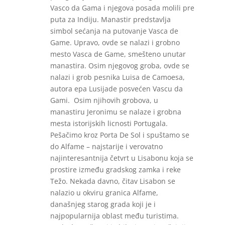
Vasco da Gama i njegova posada molili pre
puta za Indiju. Manastir predstavlja
simbol sećanja na putovanje Vasca de
Game. Upravo, ovde se nalazi i grobno
mesto Vasca de Game, smešteno unutar
manastira. Osim njegovog groba, ovde se
nalazi i grob pesnika Luisa de Camoesa,
autora epa Lusijade posvećen Vascu da
Gami. Osim njihovih grobova, u
manastiru Jeronimu se nalaze i grobna
mesta istorijskih licnosti Portugala.
Pešačimo kroz Porta De Sol i spuštamo se
do Alfame – najstarije i verovatno
najinteresantnija četvrt u Lisabonu koja se
prostire između gradskog zamka i reke
Težo. Nekada davno, čitav Lisabon se
nalazio u okviru granica Alfame,
današnjeg starog grada koji je i
najpopularnija oblast među turistima.