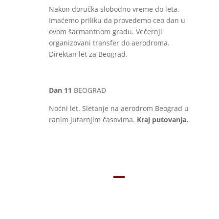
Nakon doručka slobodno vreme do leta.
Imaćemo priliku da provedemo ceo dan u
ovom šarmantnom gradu. Večernji
organizovani transfer do aerodroma.
Direktan let za Beograd.
Dan 11
BEOGRAD
Noćni let. Sletanje na aerodrom Beograd u
ranim jutarnjim časovima.
Kraj putovanja.