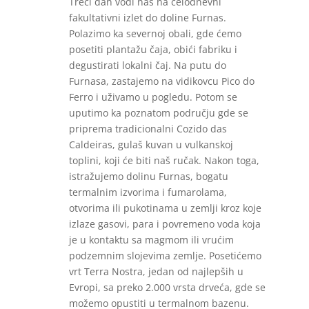
Treći dan vodi nas na celodnevni
fakultativni izlet do doline Furnas.
Polazimo ka severnoj obali, gde ćemo
posetiti plantažu čaja, obići fabriku i
degustirati lokalni čaj. Na putu do
Furnasa, zastajemo na vidikovcu Pico do
Ferro i uživamo u pogledu. Potom se
uputimo ka poznatom području gde se
priprema tradicionalni Cozido das
Caldeiras, gulaš kuvan u vulkanskoj
toplini, koji će biti naš ručak. Nakon toga,
istražujemo dolinu Furnas, bogatu
termalnim izvorima i fumarolama,
otvorima ili pukotinama u zemlji kroz koje
izlaze gasovi, para i povremeno voda koja
je u kontaktu sa magmom ili vrućim
podzemnim slojevima zemlje. Posetićemo
vrt Terra Nostra, jedan od najlepših u
Evropi, sa preko 2.000 vrsta drveća, gde se
možemo opustiti u termalnom bazenu.