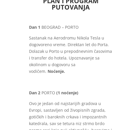
PLAN I PROGRAM
PUTOVANJA
Dan 1
BEOGRAD – PORTO
Sastanak na Aerodromu Nikola Tesla u
dogovoreno vreme. Direktan let do Porta.
Dolazak u Porto u prepodnevnim časovima
i transfer do hotela. Upoznavanje sa
okolinom u dogovoru sa
vodičem.
Noćenje.
Dan 2
PORTO
(1 noćenje)
Ovo je jedan od najstarijih gradova u
Evropi, sastavljen od živopisnih zgrada,
gotičkih i baroknih crkava i impozantnih
katedrala, sav se tetura niz strmo brdo