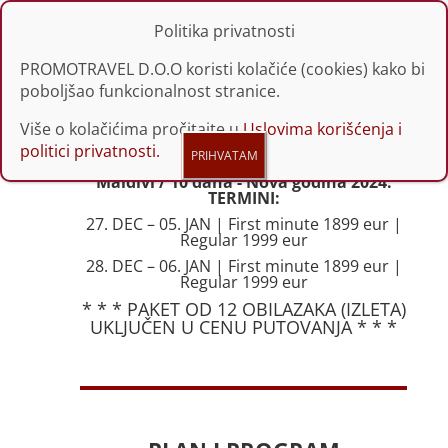
Politika privatnosti
PROMOTRAVEL D.O.O koristi kolačiće (cookies) kako bi
poboljšao funkcionalnost stranice.
Više o kolačićima pročitajte u
Uslovima korišćenja i
politici privatnosti.
Maldivi / 10 dana - Nova godina 2024.
TERMINI:
27. DEC – 05. JAN | First minute 1899 eur |
Regular 1999 eur
28. DEC – 06. JAN | First minute 1899 eur |
Regular 1999 eur
* * * PAKET OD 12 OBILAZAKA (IZLETA)
UKLJUČEN U CENU PUTOVANJA * * *