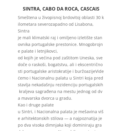
SINTRA, CABO DA ROCA, CASCAIS
Smeštena
u
živopisnoj
brdovitoj
oblasti
30
k
ilometara
severozapadno
od
Lisabona
,
Sintra
je
mali
klimatski
raj
i
omiljeno
izletište
stan
ovnika
portugalske
prestonice
.
Mnogobrojn
e
palate
i
letnjikovci
,
od
kojih
je
većina
pod
zaštitom
Uneska
,
sve
doče
o
raskoši
,
bogatstvu
,
ali
i
ekscentrično
sti
portugalske
aristokratije
i
buržoazijeVide
ćemo
i
Nacionalnu
palatu
u
Sintri
koja
pred
stavlja
nekadašnju
rezidenciju
portugalskih
kraljeva
sagrađena
na
mestu
jednog
od
dv
a
mavarska
dvorca
u
gradu
.
Kao
i
druge
palate
u
Sintri
,
i
Nacionalna
palata
je
mešavina
viš
e
arhitektonskih
stilova
— a
najpoznatija
je
po
dva
visoka
dimnjaka
koji
dominiraju
gra