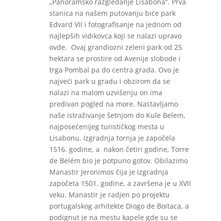
„Panoramsko razgledanje Lisabona“. Prva
stanica na našem putovanju biće park
Edvard VII i fotografisanje na jednom od
najlepših vidikovca koji se nalazi upravo
ovde. Ovaj grandiozni zeleni park od 25
hektara se prostire od Avenije slobode i
trga Pombal pa do centra grada. Ovo je
najveći park u gradu i obzirom da se
nalazi na malom uzvišenju on ima
predivan pogled na more. Nastavljamo
naše istraživanje šetnjom do Kule Belem,
najposećenijeg turističkog mesta u
Lisabonu. Izgradnja tornja je započela
1516. godine, a nakon četiri godine, Torre
de Belém bio je potpuno gotov. Obilazimo
Manastir Jeronimos čija je izgradnja
započeta 1501. godine, a završena je u XVII
veku. Manastir je radjen po projektu
portugalskog arhitekte Diogo de Boitaca, a
podignut je na mestu kapele gde su se