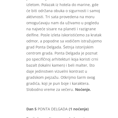
izletom. Polazak iz hotela do marine, gde
će biti održana obuka o sigurnosti i samoj
aktivnosti. Tri sata provedena na moru
omogućavaju nam da uživamo u pogledu
na najveće sisare na planeti i razigrane
delfine. Posle izleta iskoristićemo za kratak
odmor, a popodne sa vodičem istražujemo
grad Ponta Delgada. Šetnja istorijskim
centrom grada. Ponta Delgada je poznat
po specifičnoj arhitekturi koja koristi crni
bazalt (lokalni kamen) i beli malter, što
daje jedinstven vizuelni kontrast u
gradskom pejzažu. Otkrijmo šarm ovog
gradića, koji je pun boje i karaktera.
Slobodno vreme za večeru.
Noćenje.
Dan 5
PONTA DELGADA
(1 noćenje)