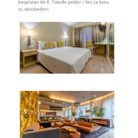
besplatan Wi-fi. Takođe peškiri i fen za kosu
su obezbeđeni.
LISABON-smestaj-disko-travel-2