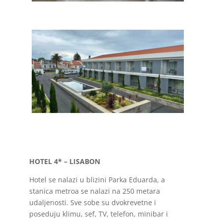
AZORI-smestaj-disko-travel-1
AZORI-smestaj-disko-travel-2
HOTEL 4* – LISABON
Hotel se nalazi u blizini Parka Eduarda, a
stanica metroa se nalazi na 250 metara
udaljenosti. Sve sobe su dvokrevetne i
poseduju klimu, sef, TV, telefon, minibar i