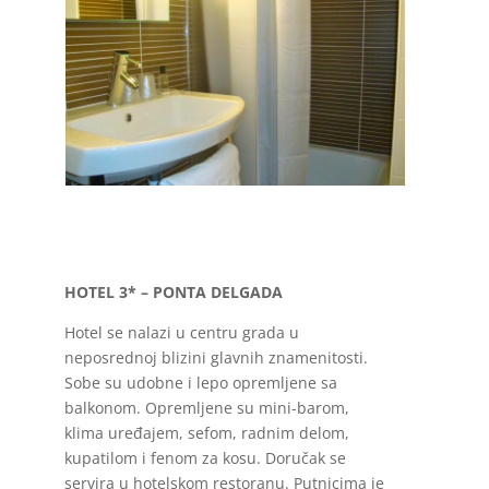
PORTO-smestaj-disko-travel-1
HOTEL 3* – PONTA DELGADA
Hotel se nalazi u centru grada u
neposrednoj blizini glavnih znamenitosti.
Sobe su udobne i lepo opremljene sa
balkonom. Opremljene su mini-barom,
klima uređajem, sefom, radnim delom,
kupatilom i fenom za kosu. Doručak se
servira u hotelskom restoranu. Putnicima je