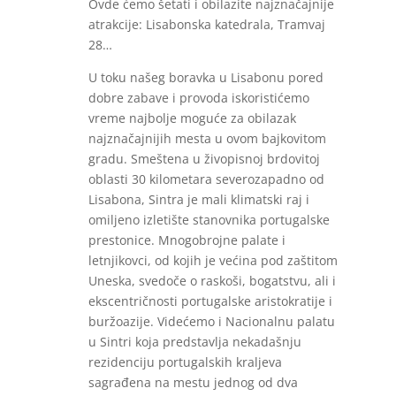
Ovde ćemo šetati i obilazite najznačajnije
atrakcije: Lisabonska katedrala, Tramvaj
28…
U toku našeg boravka u Lisabonu pored
dobre zabave i provoda iskoristićemo
vreme najbolje moguće za obilazak
najznačajnijih mesta u ovom bajkovitom
gradu. Smeštena u živopisnoj brdovitoj
oblasti 30 kilometara severozapadno od
Lisabona, Sintra je mali klimatski raj i
omiljeno izletište stanovnika portugalske
prestonice. Mnogobrojne palate i
letnjikovci, od kojih je većina pod zaštitom
Uneska, svedoče o raskoši, bogatstvu, ali i
ekscentričnosti portugalske aristokratije i
buržoazije. Videćemo i Nacionalnu palatu
u Sintri koja predstavlja nekadašnju
rezidenciju portugalskih kraljeva
sagrađena na mestu jednog od dva