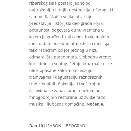
ribarskog sela postalo jedno od
najtraženijih letnjih destinacija u Evropi. U
samom Kaškaišu veliku atrakciju
predstavlja i istorijski deo grada koji u
potpunosti odgovara duhu vremena u
kojem je građen i koji ovom, ipak, malom
mestu daje posebnu atmosferu čineći ga
tako različitim od još jednog u nizu
odmarališta pored mora. Slobodno vreme
koristimo za šoping, šetnje kroz male uske
ulice opasane kaldrmom, vožnju
tramvajima i degustaciju raznoraznih
tradicionalnih đakonija. U večernjim
časovima se zabavljamo u nekom od
mnogobrojnih restorana uz zvuke fado
muzike i ljubazne domaćine.
Noćenje
.
Dan 10
LISABON – BEOGRAD