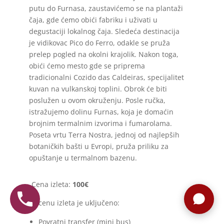
putu do Furnasa, zaustavićemo se na plantaži
čaja, gde ćemo obići fabriku i uživati u
degustaciji lokalnog čaja. Sledeća destinacija
je vidikovac Pico do Ferro, odakle se pruža
prelep pogled na okolni krajolik. Nakon toga,
obići ćemo mesto gde se priprema
tradicionalni Cozido das Caldeiras, specijalitet
kuvan na vulkanskoj toplini. Obrok će biti
poslužen u ovom okruženju. Posle ručka,
istražujemo dolinu Furnas, koja je domaćin
brojnim termalnim izvorima i fumarolama.
Poseta vrtu Terra Nostra, jednoj od najlepših
botaničkih bašti u Evropi, pruža priliku za
opuštanje u termalnom bazenu.
Cena izleta:
100
€
U cenu izleta je uključeno:
Povratni transfer (mini bus)