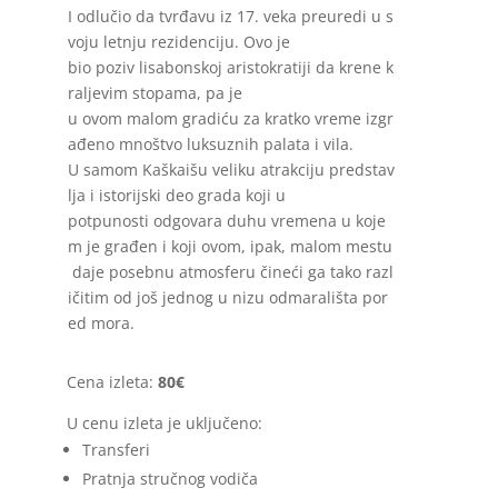
I
odlučio
da
tvrđavu
iz
17.
veka
preuredi
u
s
voju
letnju
rezidenciju
. Ovo je
bio
poziv
lisabonskoj
aristokratiji
da
krene
k
raljevim
stopama
, pa je
u
ovom
malom
gradiću
za
kratko
vreme
izgr
ađeno
mnoštvo
luksuznih
palata
i
vila
.
U
samom
Kaškaišu
veliku
atrakciju
predstav
lja
i
istorijski
deo
grada
koji u
potpunosti
odgovara
duhu
vremena
u
koje
m
je
građen
i
koji
ovom
,
ipak
,
malom
mestu
daje
posebnu
atmosferu
čineći
ga
tako
razl
ičitim
od
još
jednog
u
nizu
odmarališta
por
ed mora.
Cena izleta:
80€
U cenu izleta je uključeno:
Transferi
Pratnja stručnog vodiča