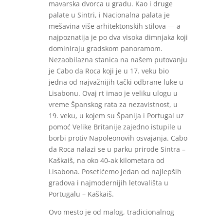
mavarska dvorca u gradu. Kao i druge
palate u Sintri, i Nacionalna palata je
mešavina više arhitektonskih stilova — a
najpoznatija je po dva visoka dimnjaka koji
dominiraju gradskom panoramom.
Nezaobilazna stanica na našem putovanju
je Cabo da Roca koji je u 17. veku bio
jedna od najvažnijih tački odbrane luke u
Lisabonu. Ovaj rt imao je veliku ulogu u
vreme Španskog rata za nezavistnost, u
19. veku, u kojem su Španija i Portugal uz
pomoć Velike Britanije zajedno istupile u
borbi protiv Napoleonovih osvajanja. Cabo
da Roca nalazi se u parku prirode Sintra –
Kaškaiš, na oko 40-ak kilometara od
Lisabona. Posetićemo jedan od najlepših
gradova i najmodernijih letovališta u
Portugalu – Kaškaiš.
Ovo mesto je od malog, tradicionalnog