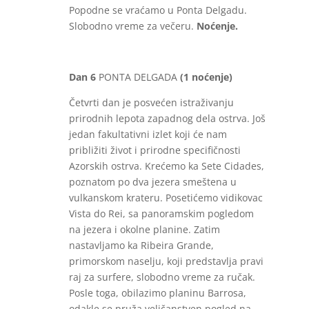
Popodne se vraćamo u Ponta Delgadu.
Slobodno vreme za večeru.
Noćenje.
Dan 6
PONTA DELGADA
(1 noćenje)
Četvrti dan je posvećen istraživanju
prirodnih lepota zapadnog dela ostrva. Još
jedan fakultativni izlet koji će nam
približiti život i prirodne specifičnosti
Azorskih ostrva. Krećemo ka Sete Cidades,
poznatom po dva jezera smeštena u
vulkanskom krateru. Posetićemo vidikovac
Vista do Rei, sa panoramskim pogledom
na jezera i okolne planine. Zatim
nastavljamo ka Ribeira Grande,
primorskom naselju, koji predstavlja pravi
raj za surfere, slobodno vreme za ručak.
Posle toga, obilazimo planinu Barrosa,
odakle se pruža veličanstven pogled na