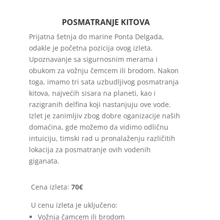
POSMATRANJE KITOVA
Prijatna šetnja do marine Ponta Delgada,
odakle je početna pozicija ovog izleta.
Upoznavanje sa sigurnosnim merama i
obukom za vožnju čemcem ili brodom. Nakon
toga, imamo tri sata uzbudljivog posmatranja
kitova, najvećih sisara na planeti, kao i
razigranih delfina koji nastanjuju ove vode.
Izlet je zanimljiv zbog dobre oganizacije naših
domaćina, gde možemo da vidimo odličnu
intuiciju, timski rad u pronalaženju različitih
lokacija za posmatranje ovih vodenih
giganata.
Cena izleta:
70
€
U cenu izleta je uključeno:
Vožnja čamcem ili brodom