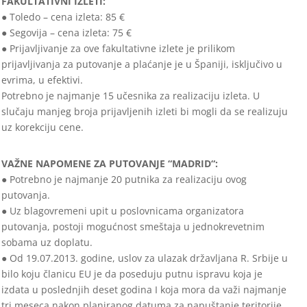
FAKULTATIVNI IZLETI:
● Toledo – cena izleta: 85 €
● Segovija – cena izleta: 75 €
● Prijavljivanje za ove fakultativne izlete je prilikom
prijavljivanja za putovanje a plaćanje je u Španiji, isključivo u
evrima, u efektivi.
Potrebno je najmanje 15 učesnika za realizaciju izleta. U
slučaju manjeg broja prijavljenih izleti bi mogli da se realizuju
uz korekciju cene.
VAŽNE NAPOMENE ZA PUTOVANJE “MADRID“:
● Potrebno je najmanje 20 putnika za realizaciju ovog
putovanja.
● Uz blagovremeni upit u poslovnicama organizatora
putovanja, postoji mogućnost smeštaja u jednokrevetnim
sobama uz doplatu.
● Od 19.07.2013. godine, uslov za ulazak državljana R. Srbije u
bilo koju članicu EU je da poseduju putnu ispravu koja je
izdata u poslednjih deset godina I koja mora da važi najmanje
tri meseca nakon planiranog datuma za napuštanje teritorije