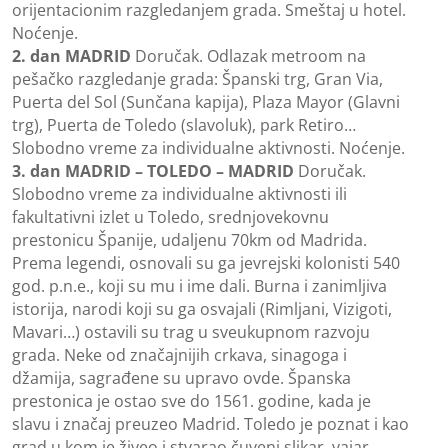
orijentacionim razgledanjem grada. Smeštaj u hotel.
Noćenje.
2. dan MADRID
Doručak. Odlazak metroom na
pešačko razgledanje grada: Španski trg, Gran Via,
Puerta del Sol (Sunčana kapija), Plaza Mayor (Glavni
trg), Puerta de Toledo (slavoluk), park Retiro…
Slobodno vreme za individualne aktivnosti. Noćenje.
3. dan MADRID – TOLEDO – MADRID
Doručak.
Slobodno vreme za individualne aktivnosti ili
fakultativni izlet u Toledo, srednjovekovnu
prestonicu Španije, udaljenu 70km od Madrida.
Prema legendi, osnovali su ga jevrejski kolonisti 540
god. p.n.e., koji su mu i ime dali. Burna i zanimljiva
istorija, narodi koji su ga osvajali (Rimljani, Vizigoti,
Mavari…) ostavili su trag u sveukupnom razvoju
grada. Neke od značajnijih crkava, sinagoga i
džamija, sagrađene su upravo ovde. Španska
prestonica je ostao sve do 1561. godine, kada je
slavu i značaj preuzeo Madrid. Toledo je poznat i kao
grad u kom je živeo i stvarao čuveni slikar, vajar,