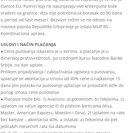
članice EU. Putnici koji ne ispunjavaju ove kriterijume bide
vradeni sa granice. Viza nije potrebna za boravak do 90 dana
u period od šest meseci. Bezvizni režim se ne odnosi na
nosioce pasoša Republike Srbije koje je izdalo MUP RS –
Koordinaciona uprava.
USLOVI I NAČIN PLAĆANJA
● Cena putovanja iskazana je u evrima, a plaćanje je u
dinarskoj protivvrednosti, po srednjem kursu Narodne Banke
Srbije, na dan uplate.
Prilikom prijavljivanja i zaključivanja ugovora o putovanju,
uplaćuje se akontacija u iznosu od 40% cene a najkasnije 15
dana pre polaska na putovanje uplaćuje se preostalih 60% do
punog iznosa cene putovanja.
● Plaćanje može biti: 1) Avansno: a) gotovinom, b) čekovima, c)
uplatom na račun agencije ili d) platnim karticama (Visa,
Master, American Express, Maestro i Dina). 2) Uplatom na rate
bez kamate – akontacija 40%, a ostatak: a) čekovima do pet
jednakih mesečnih rata (sa datumima