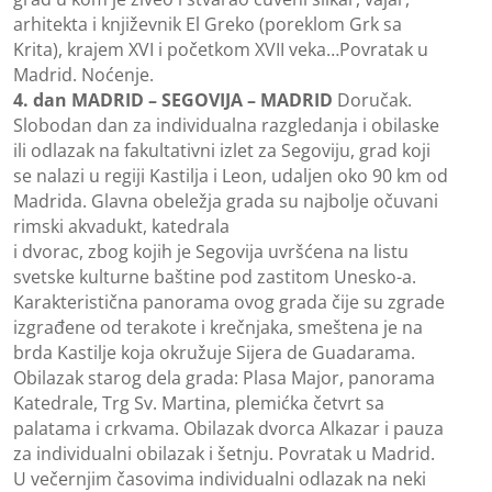
arhitekta i književnik El Greko (poreklom Grk sa
Krita), krajem XVI i početkom XVII veka…Povratak u
Madrid. Noćenje.
4. dan MADRID – SEGOVIJA – MADRID
Doručak.
Slobodan dan za individualna razgledanja i obilaske
ili odlazak na fakultativni izlet za Segoviju, grad koji
se nalazi u regiji Kastilja i Leon, udaljen oko 90 km od
Madrida. Glavna obeležja grada su najbolje očuvani
rimski akvadukt, katedrala
i dvorac, zbog kojih je Segovija uvršćena na listu
svetske kulturne baštine pod zastitom Unesko-a.
Karakteristična panorama ovog grada čije su zgrade
izgrađene od terakote i krečnjaka, smeštena je na
brda Kastilje koja okružuje Sijera de Guadarama.
Obilazak starog dela grada: Plasa Major, panorama
Katedrale, Trg Sv. Martina, plemićka četvrt sa
palatama i crkvama. Obilazak dvorca Alkazar i pauza
za individualni obilazak i šetnju. Povratak u Madrid.
U večernjim časovima individualni odlazak na neki