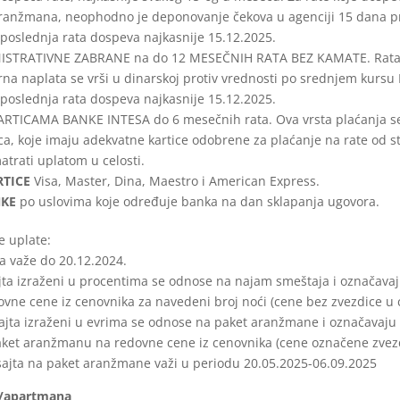
aranžmana, neophodno je deponovanje čekova u agenciji 15 dana pr
oslednja rata dospeva najkasnije 15.12.2025.
NISTRATIVNE ZABRANE na do 12 MESEČNIH RATA BEZ KAMATE. Rata
rna naplata se vrši u dinarskoj protiv vrednosti po srednjem kursu
oslednja rata dospeva najkasnije 15.12.2025.
RTICAMA BANKE INTESA do 6 mesečnih rata. Ova vrsta plaćanja se
ica, koje imaju adekvatne kartice odobrene za plaćanje na rate od 
trati uplatom u celosti.
RTICE
Visa, Master, Dina, Maestro i American Express.
NKE
po uslovima koje određuje banka na dan sklapanja ugovora.
e uplate:
ta važe do 20.12.2024.
jta izraženi u procentima se odnose na najam smeštaja i označava
vne cene iz cenovnika za navedeni broj noći (cene bez zvezdice u
ajta izraženi u evrima se odnose na paket aranžmane i označavaju
ket aranžmanu na redovne cene iz cenovnika (cene
označene zvez
sajta na paket aranžmane važi u periodu 20.05.2025-06.09.2025
a/apartmana