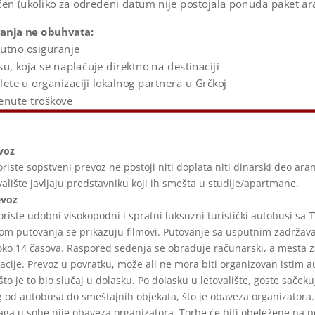
en (ukoliko za određeni datum nije postojala ponuda paket a
anja ne obuhvata:
putno osiguranje
su, koja se naplaćuje direktno na destinaciji
zlete u organizaciji lokalnog partnera u Grčkoj
enute troškove
voz
oriste sopstveni prevoz ne postoji niti doplata niti dinarski deo
aran
valište javljaju predstavniku koji ih smešta u
studije/apartmane.
evoz
oriste udobni visokopodni i spratni luksuzni turistički autobusi sa
T
m putovanja se prikazuju filmovi. Putovanje sa
usputnim zadržava
 oko 14 časova. Raspored sedenja se
obrađuje računarski, a mesta za
acije. Prevoz u
povratku, može ali ne mora biti organizovan istim a
što je to bio slučaj u dolasku. Po dolasku u letovalište, goste sačeku
g od autobusa do smeštajnih objekata, što je obaveza organizatora.
aga u sobe nije obaveza organizatora. Torbe će biti obeležene na
p