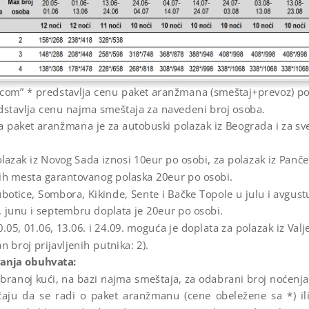
icom” * predstavlja cenu paket aranžmana (smeštaj+prevoz) po
dstavlja cenu najma smeštaja za navedeni broj osoba.
 paket aranžmana je za autobuski polazak iz Beograda i za sv
lazak iz Novog Sada iznosi 10eur po osobi, za polazak iz Panče
alih mesta garantovanog polaska 20eur po osobi.
ubotice, Sombora, Kikinde, Sente i Bačke Topole u julu i avgust
, junu i septembru doplata je 20eur po osobi.
05, 01.06, 13.06. i 24.09. moguća je doplata za polazak iz Val
 broj prijavljenih putnika: 2).
anja obuhvata:
branoj kući, na bazi najma smeštaja, za odabrani broj noćenja
čaju da se radi o paket aranžmanu (cene obeležene sa *) ili