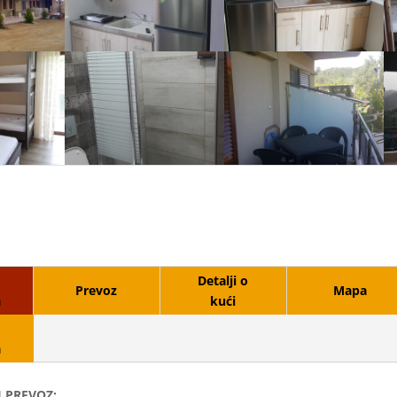
Detalji o
Prevoz
Mapa
a
kući
a
 PREVOZ: