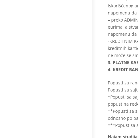
iskorišćenog 
napomenu da p
– preko ADMI
eurima, a stva
napomenu da p
-KREDITNIM KA
kreditnih kart
ne može se sma
3. PLATNE KA
4. KREDIT BA
Popusti za ran
Popusti sa saj
*Popusti sa sa
popust na redo
**Popusti sa s
odnosno po pa
***Popust sa 
Najam studij