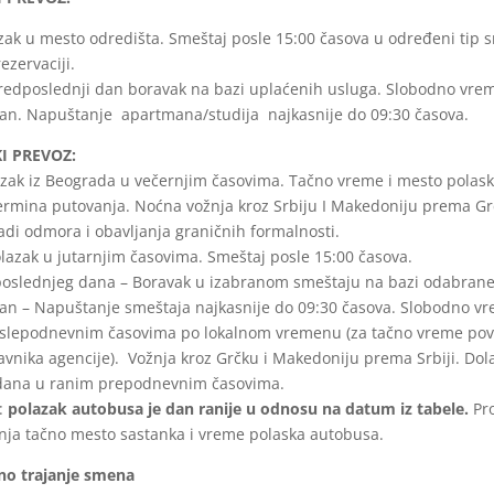
zak u mesto odredišta. Smeštaj posle 15:00 časova u određeni tip
ezervaciji.
redposlednji dan boravak na bazi uplaćenih usluga. Slobodno vre
dan. Napuštanje apartmana/studija najkasnije do 09:30 časova.
I PREVOZ:
azak iz Beograda u večernjim časovima. Tačno vreme i mesto polask
ermina putovanja. Noćna vožnja kroz Srbiju I Makedoniju prema Gr
di odmora i obavljanja graničnih formalnosti.
lazak u jutarnjim časovima. Smeštaj posle 15:00 časova.
poslednjeg dana – Boravak u izabranom smeštaju na bazi odabrane
dan – Napuštanje smeštaja najkasnije do 09:30 časova. Slobodno vr
oslepodnevnim časovima po lokalnom vremenu (za tačno vreme povr
avnika agencije). Vožnja kroz Grčku i Makedoniju prema Srbiji. Do
dana u ranim prepodnevnim časovima.
:
polazak autobusa je dan ranije u odnosu na datum iz tabele.
Pro
nja tačno mesto sastanka i vreme polaska autobusa.
no trajanje smena