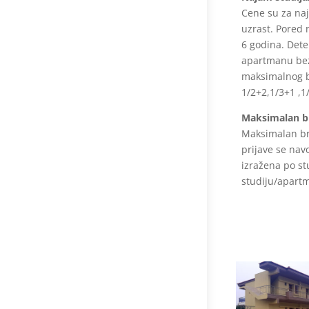
Cene su za na
uzrast. Pored
6 godina. Dete
apartmanu be
maksimalnog
1/2+2,1/3+1 ,1
Maksimalan b
Maksimalan bro
prijave se nav
izražena po st
studiju/apart