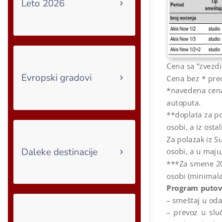
Leto 2026
Cena sa “zvezd
Evropski gradovi
Cena bez * pre
*navedena cena
autoputa.
**doplata za po
osobi, a iz ost
Za polazak iz S
Daleke destinacije
osobi, a u maju
***Za smene 20.
osobi (minimalan
Program putov
– smeštaj u oda
– prevoz u slu