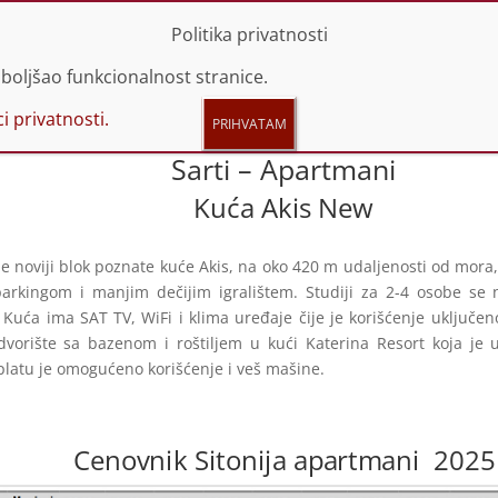
 44 66 614 | 060 44 66 616
info@promotravel.rs
Politika privatnosti
boljšao funkcionalnost stranice.
i privatnosti.
Sarti – Apartmani
Kuća Akis New
e noviji blok poznate kuće Akis, na oko 420 m udaljenosti od mor
 parkingom i manjim dečijim igralištem. Studiji za 2-4 osobe se 
Kuća ima SAT TV, WiFi i klima uređaje čije je korišćenje uključe
dvorište sa bazenom i roštiljem u kući Katerina Resort koja je
latu je omogućeno korišćenje i veš mašine.
Cenovnik Sitonija apartmani 2025