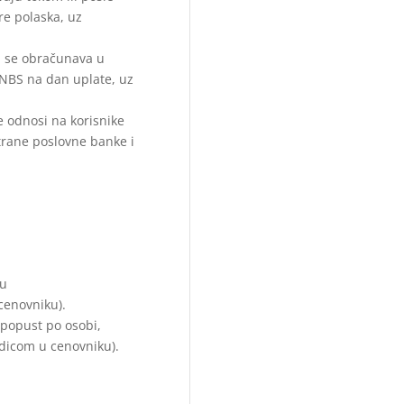
e polaska, uz
 se obračunava u
 NBS na dan uplate, uz
 odnosi na korisnike
strane poslovne banke i
ju
cenovniku).
popust po osobi,
dicom u cenovniku).