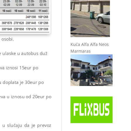
 osobi.
Kuća Alfa Alfa Neos
Marmaras
e ulaske u autobus duž
va iznosi 15eur po
u doplata je 30eur po
jeva u iznosu od 20eur po
 u slučaju da je prevoz