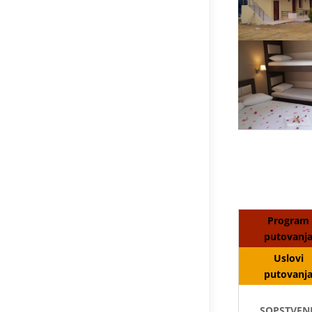
Program
putovanj
Uslovi
putovanj
SOPSTVENI