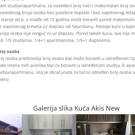
jam studija/apartmana, za navedeni broj noći i maksimalan broj o
 navedenog broja osoba bez posebne doplate i bez
sopstvenog ležaj
 starije od 6, a mlađe od 12
godina može boraviti pored maksimaln
z sopstvenog
kreveta uz doplatu od 5eur/danu. Postoje kuće u koji
broja osoba nije moguć ni uz doplatu. Pored takvih kuća, ovo nije m
/4, 1/5 studijima, 1/4+1 apartmanima, 1/5+1 duplexima.
roj osoba
j osoba predstavlja broj osoba koji može boraviti u određenom t
ode imena svih putnika koji će boraviti u određenom
studiju ili ap
udiju/apartmanu, ista je obračunata za
tačno određen broj osoba
manu
Galerija slika Kuća Akis New