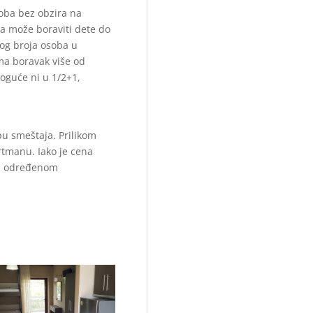
soba
bez obzira na
a može boraviti dete do
og broja osoba u
ma boravak više od
oguće ni u 1/2+1,
ipu
smeštaja. Prilikom
artmanu. Iako je cena
 u određenom