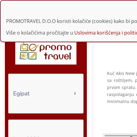
021 30 34 229 | 060
PROMOTRAVEL D.O.O koristi kolačiće (cookies) kako bi po
Više o kolačićima pročitajte u
Uslovima korišćenja i politic
Kuć Akis New j
sa roštiljem,
prvom spratu. 
Egipat
raspolaganju 
minimalnu dop