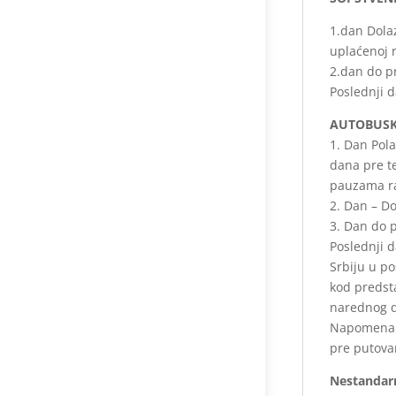
1.dan Dola
uplaćenoj r
2.dan do p
Poslednji 
AUTOBUSK
1. Dan Pol
dana pre t
pauzama ra
2. Dan – Do
3. Dan do 
Poslednji 
Srbiju u p
kod predst
narednog 
Napomena
pre putova
Nestandar