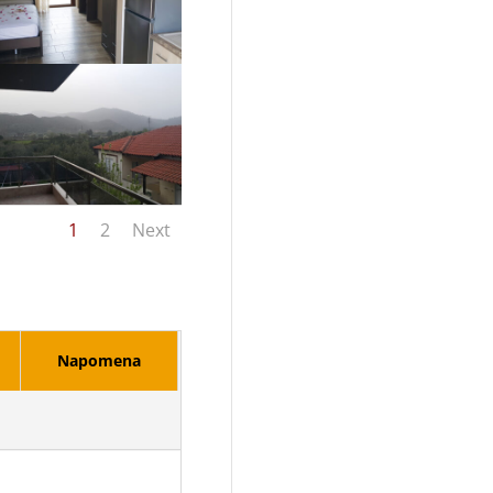
1
2
Next
Napomena