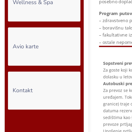
posebno doplać
Wellness & Spa
Program putov
– zdravstveno 
– boravišnu tak
– fakultativne i
– ostale nepom
Avio karte
Sopstveni pre
Za goste koji k
dolasku u leto
Autobuski pr
Kontakt
Za prevoz se k
uređajem. Toko
granice) traje
datuma rezerv
sedištima kao
prevoze prtlja
Unošenje prtlj