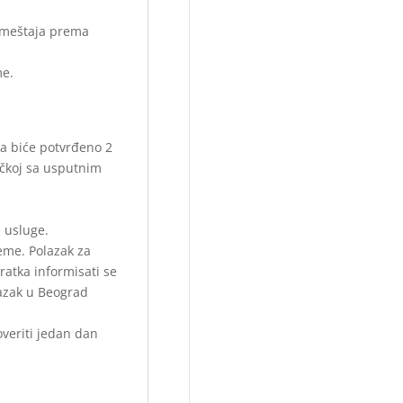
 smeštaja prema
me.
a biće potvrđeno 2
čkoj sa usputnim
 usluge.
eme. Polazak za
atka informisati se
lazak u Beograd
veriti jedan dan