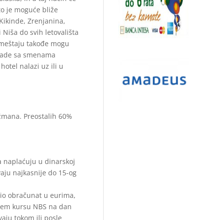
što je moguće bliže
Kikinde, Zrenjanina,
 Niša do svih letovališta
smeštaju
takođe mogu
lade sa smenama
otel nalazi uz ili u
žmana. Preostalih 60%
 naplaćuju u dinarskoj
aju najkasnije do 15-og
io obračunat u eurima,
dnjem kursu NBS na dan
aju tokom ili posle