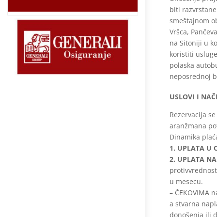
biti razvrstan
smeštajnom ob
Vršca, Pančev
na
Sitoniji u 
koristiti uslu
polaska autobu
neposrednoj bl
USLOVI I NAČ
Rezervacija s
aranžmana potr
Dinamika plać
1. UPLATA U 
2. UPLATA NA
protivvrednost
u mesecu.
– ČEKOVIMA na
a stvarna napl
donošenja ili 