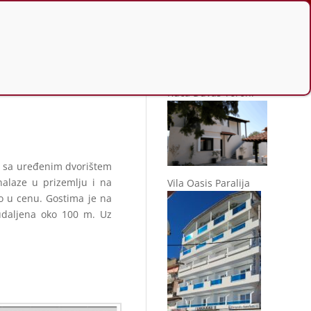
Slično u ponudi
Kuća Duvas Toroni
a, sa uređenim dvorištem
nalaze u prizemlju i na
Vila Oasis Paralija
no u cenu. Gostima je na
 udaljena oko 100 m. Uz