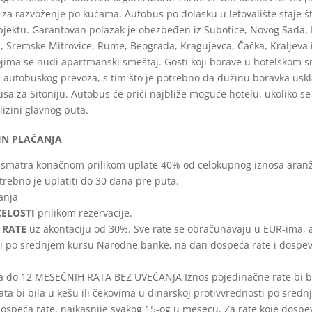
e za razvoženje po kućama. Autobus po dolasku
u letovalište staje 
jektu. Garantovan polazak je
obezbeđen iz Subotice, Novog Sada, 
a, Sremske
Mitrovice, Rume, Beograda, Kragujevca, Čačka, Kraljeva i
kojima se nudi apartmanski smeštaj. Gosti koji borave u hotelskom 
ge autobuskog prevoza, s tim što je potrebno da dužinu
boravka usk
sa za Sitoniju. Autobus će prići najbliže
moguće hotelu, ukoliko se h
izini glavnog puta.
IN PLAĆANJA
e smatra konačnom prilikom uplate 40% od celokupnog iznosa aran
ebno je uplatiti do 30 dana pre puta.
anja
CELOSTI
prilikom rezervacije.
 RATE
uz akontaciju od 30%. Sve rate se obračunavaju u EUR-ima, a
i po srednjem kursu Narodne banke, na dan dospeća rate i dospev
 do 12 MESEČNIH RATA BEZ UVEĆANJA Iznos pojedinačne rate bi b
ata bi bila u kešu ili čekovima u dinarskoj protivvrednosti po sre
dospeća rate, najkasnije svakog 15-og u mesecu. Za rate koje dospev