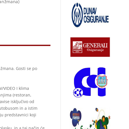
ranžmana)
žmana. Gosti se po
V/VIDEO I klima
njima (restoran,
vise isključivo od
utobusom in a istim
ju predstavnici koji
olasku, in a taj način će