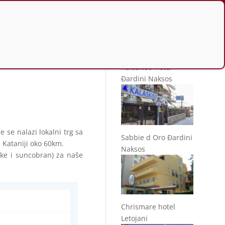
Slično u ponudi
Kalaskiso Hotel
Đardini Naksos
se nalazi lokalni trg sa
Sabbie d Oro Đardini
Kataniji oko 60km.
Naksos
jke i suncobran) za naše
Chrismare hotel
Letojani