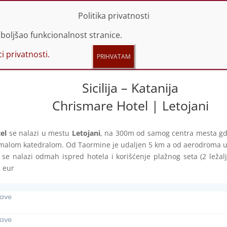
 44 66 614 | 060 44 66 616
info@promotravel.rs
Politika privatnosti
boljšao funkcionalnost stranice.
i privatnosti.
Sicilija – Katanija
Chrismare Hotel | Letojani
el
se nalazi u mestu
Letojani
, na 300m od samog centra mesta gde 
 malom katedralom. Od Taormine je udaljen 5 km a od aerodroma u 
 se nalazi odmah ispred hotela i korišćenje plažnog seta (2 ležal
5 eur